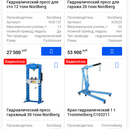
Гидравлический пресс для
Гидравлический пресс для
сто 12 тонн Nordberg
гаража 20 тонн Nordberg
N3612F ручной привод с
N3620 ручной привод
ножной педалью
Производитель:
Nordberg
Производитель:
Nordberg
Артикул:
N3612F
Артикул:
N3620
Максимальное усилие, т:
12
Максимальное усилие, т:
20
Ножной привод, педаль:
Да
Ножной привод, педаль:
Нет
Тип привода:
гидравлический
Тип привода:
гидравлический
Рама:
Разборная
Рама:
Сварная
руб
руб
27 500
53 900
Видеообзор
Видеообзор
Гидравлический пресс
Кран гидравлический 1 т
гаражный 30 тонн Nordberg
Trommelberg C103211
N3630 ручной привод
мобильный для
автосервиса
Производитель:
Nordberg
Производитель:
Trommelberg