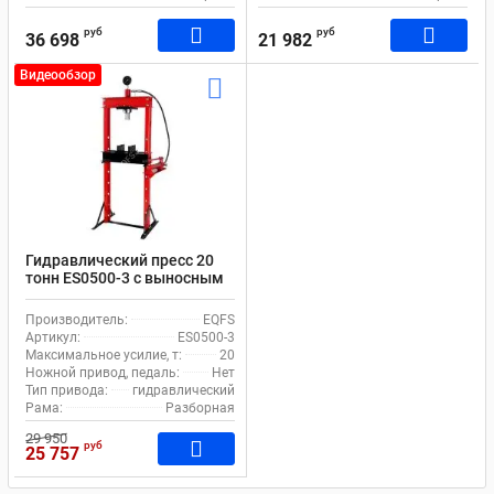
руб
руб
36 698
21 982
Видеообзор
Гидравлический пресс 20
тонн ES0500-3 с выносным
насосом
Производитель:
EQFS
Артикул:
ES0500-3
Максимальное усилие, т:
20
Ножной привод, педаль:
Нет
Тип привода:
гидравлический
Рама:
Разборная
29 950
руб
25 757