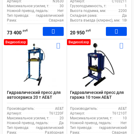
Артикул:
N3630
Артикул:
C103211
Максимальное усилие, т:
30
Грузоподъемность, т:
1
Ножной привод, педаль:
Нет
Высота подъема, мм:
2200
Тип привода:
гидравлический
Складная рама:
Да
Рама:
Сварная
Высота въезда (клиренс), мм:
180
руб
руб
73 400
20 950
Видеообзор
Видеообзор
Гидравлический пресс для
Гидравлический пресс для
автосервиса 20 т AE&T
гаража 10 тонн AE&T
Т61220F ручной и ножной
T61210T ручной привод
привод
Производитель:
AE&T
Производитель:
AE&T
Артикул:
T61220F
Артикул:
T61210T
Максимальное усилие, т:
20
Максимальное усилие, т:
10
Ножной привод, педаль:
Да
Ножной привод, педаль:
Нет
Тип привода:
гидравлический
Тип привода:
гидравлический
Рама:
Разборная
Рама:
Сварная