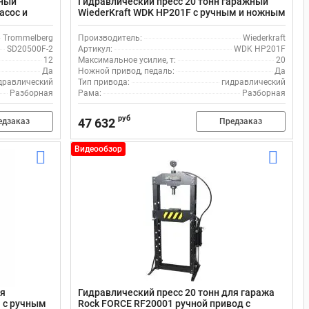
жный
Гидравлический пресс 20 тонн гаражный
асос и
WiederKraft WDK HP201F с ручным и ножным
приводом
Trommelberg
Производитель:
Wiederkraft
SD20500F-2
Артикул:
WDK HP201F
12
Максимальное усилие, т:
20
Да
Ножной привод, педаль:
Да
дравлический
Тип привода:
гидравлический
Разборная
Рама:
Разборная
руб
47 632
едзаказ
Предзаказ
Видеообзор
ля
Гидравлический пресс 20 тонн для гаража
 с ручным
Rock FORCE RF20001 ручной привод с