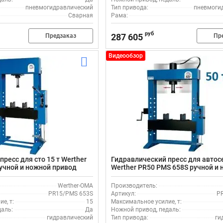
пневмогидравлический
Тип привода:
пневмоги
Сварная
Рама:
руб
287 605
Предзаказ
Пр
Видеообзор
ресс для сто 15 т Werther
Гидравлический пресс для автосе
учной и ножной привод
Werther PR50 PMS 658S ручной и
привод
Werther-OMA
Производитель:
PR15/PMS 653S
Артикул:
P
е, т:
15
Максимальное усилие, т:
даль:
Да
Ножной привод, педаль:
гидравлический
Тип привода:
ги