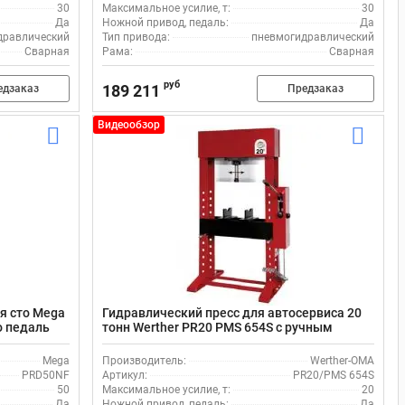
30
Максимальное усилие, т:
30
Да
Ножной привод, педаль:
Да
дравлический
Тип привода:
пневмогидравлический
Сварная
Рама:
Сварная
руб
189 211
едзаказ
Предзаказ
Видеообзор
я сто Мega
Гидравлический пресс для автосервиса 20
о педаль
тонн Werther PR20 PMS 654S с ручным
приводом и ножной педалью
Mega
Производитель:
Werther-OMA
PRD50NF
Артикул:
PR20/PMS 654S
50
Максимальное усилие, т:
20
Да
Ножной привод, педаль:
Да