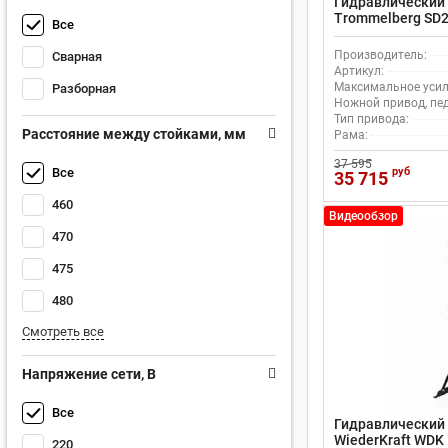
Гидравлический 
Trommelberg SD2
Все
насос
Производитель:
Сварная
Артикул:
Максимальное усили
Разборная
Ножной привод, пе
Тип привода:
Расстояние между стойками, мм
Рама:
37 595
руб
Все
35 715
460
Видеообзор
470
475
480
Смотреть все
Напряжение сети, В
Все
Гидравлический 
WiederKraft WDK
220