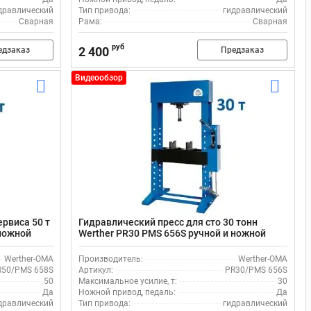
дравлический
Тип привода:
гидравлический
Сварная
Рама:
Сварная
руб
2 400
едзаказ
Предзаказ
Видеообзор
рвиса 50 т
Гидравлический пресс для сто 30 тонн
 ножной
Werther PR30 PMS 656S ручной и ножной
привод
Werther-OMA
Производитель:
Werther-OMA
R50/PMS 658S
Артикул:
PR30/PMS 656S
50
Максимальное усилие, т:
30
Да
Ножной привод, педаль:
Да
дравлический
Тип привода:
гидравлический