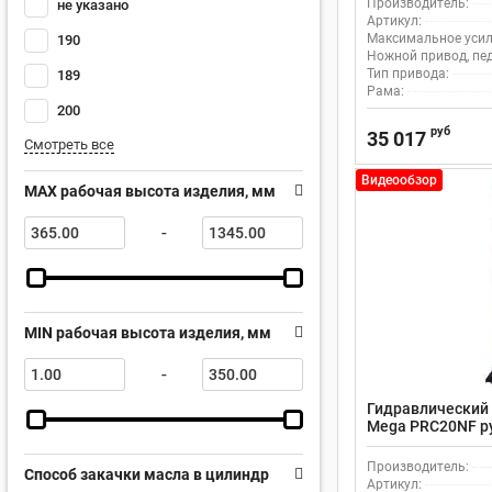
Производитель:
не указано
Артикул:
Максимальное усили
190
Ножной привод, пе
Тип привода:
189
Рама:
200
руб
35 017
Смотреть все
Видеообзор
MAX рабочая высота изделия, мм
-
MIN рабочая высота изделия, мм
-
Гидравлический 
Мega PRC20NF р
Производитель:
Способ закачки масла в цилиндр
Артикул: