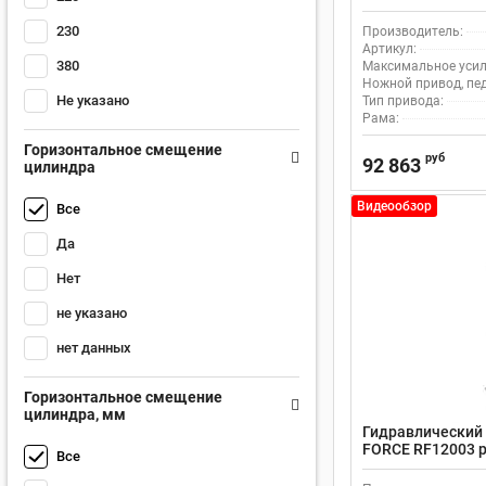
привод
230
Производитель:
Артикул:
380
Максимальное усили
Ножной привод, пе
Не указано
Тип привода:
Рама:
Горизонтальное смещение
руб
92 863
цилиндра
Видеообзор
Все
Да
Нет
не указано
нет данных
Горизонтальное смещение
цилиндра, мм
Гидравлический п
FORCE RF12003 р
Все