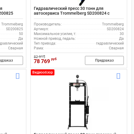
ля
Гидравлический пресс 30 тонн для
200825
автосервиса Trommelberg SD200824 с
ручным и ножным приводом
Trommelberg
Производитель:
Trommelberg
SD200825
Артикул:
SD200824
50
Максимальное усилие, т:
30
Да
Ножной привод, педаль:
Да
дравлический
Тип привода:
гидравлический
Сварная
Рама:
Сварная
82 915
руб
78 769
едзаказ
Предзаказ
Видеообзор