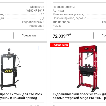
и ножным приводом
Wiederkraft
Производитель:
WDK HP301F
Артикул:
е, т:
30
Максимальное усилие, т:
даль:
Да
Ножной привод, педаль:
гидравлический
Тип привода:
ги
Разборная
Рама:
руб
72 039
Предзаказ
Пр
Видеообзор
ресс 12 тонн для сто Rock
Гидравлический пресс 20 тонн д
учной и ножной привод
автомастерской Мega PRD20NF р
ножной привод