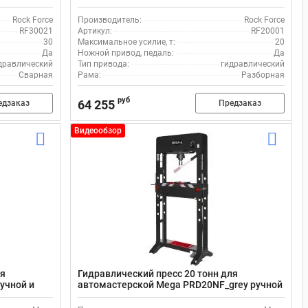
педалью
Rock Force
Производитель:
Rock Force
RF30021
Артикул:
RF20001
30
Максимальное усилие, т:
20
Да
Ножной привод, педаль:
Да
дравлический
Тип привода:
гидравлический
Сварная
Рама:
Разборная
руб
64 255
едзаказ
Предзаказ
Видеообзор
ля
Гидравлический пресс 20 тонн для
учной и
автомастерской Мega PRD20NF_grey ручной
и пневмо привод с лебёдкой