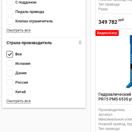
С поддоном
Тип привода:
Рама:
Педаль привода
руб
349 782
Клапан ограничитель
Смотреть все
Видеообзор
Страна производитель
Все
Испания
Дания
Россия
Китай
Гидравлический п
PR15 PMS 653S р
Смотреть все
Производитель:
Артикул:
Максимальное усили
Ножной привод, пе
Тип привода: