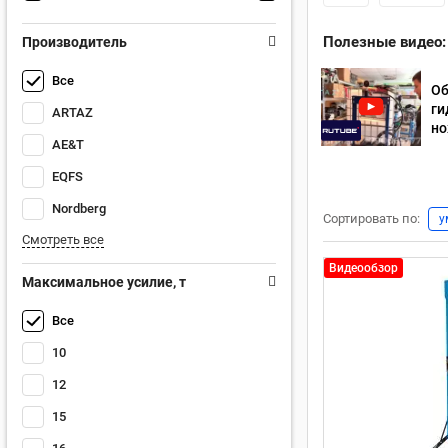
Полезные видео:
Производитель
Все
Об
ги
ARTAZ
но
AE&T
EQFS
Nordberg
Сортировать по:
у
Смотреть все
Видеообзор
Максимальное усилие, т
Все
10
12
15