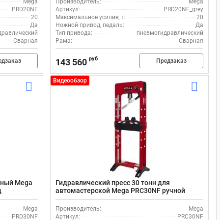
Mega
Производитель:
Mega
PRD20NF
Артикул:
PRD20NF_grey
20
Максимальное усилие, т:
20
Да
Ножной привод, педаль:
Да
дравлический
Тип привода:
пневмогидравлический
Сварная
Рама:
Сварная
руб
143 560
едзаказ
Предзаказ
Видеообзор
жный Мega
Гидравлический пресс 30 тонн для
д
автомастерской Мega PRC30NF ручной
привод и пневматическая педаль
Mega
Производитель:
Mega
PRD30NF
Артикул:
PRC30NF