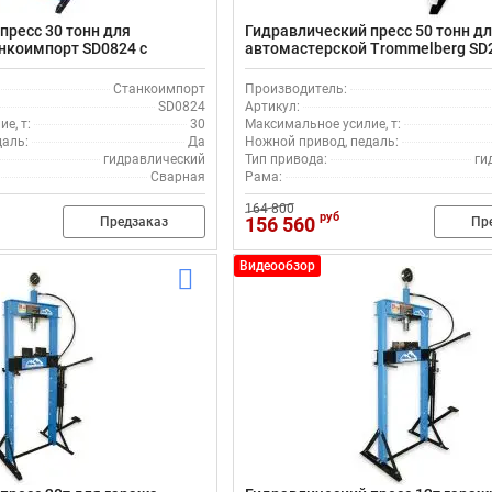
пресс 30 тонн для
Гидравлический пресс 50 тонн д
нкоимпорт SD0824 с
автомастерской Trommelberg SD
 и ножной педалью
ручной насос и педаль
Станкоимпорт
Производитель:
SD0824
Артикул:
е, т:
30
Максимальное усилие, т:
даль:
Да
Ножной привод, педаль:
гидравлический
Тип привода:
ги
Сварная
Рама:
164 800
руб
156 560
Предзаказ
Пр
Видеообзор