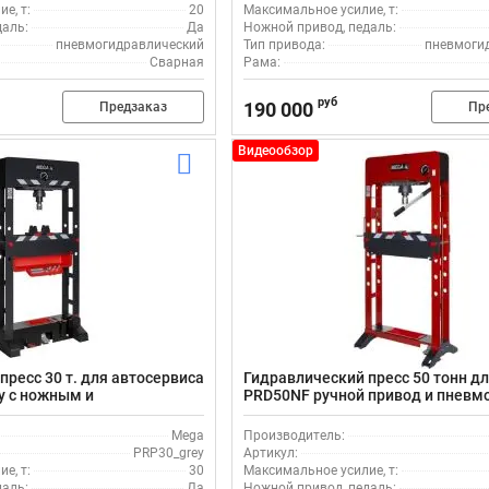
е, т:
20
Максимальное усилие, т:
даль:
Да
Ножной привод, педаль:
пневмогидравлический
Тип привода:
пневмоги
Сварная
Рама:
руб
190 000
Предзаказ
Пр
Видеообзор
пресс 30 т. для автосервиса
Гидравлический пресс 50 тонн дл
y с ножным и
PRD50NF ручной привод и пневм
 приводом
Mega
Производитель:
PRP30_grey
Артикул:
е, т:
30
Максимальное усилие, т:
даль:
Да
Ножной привод, педаль: