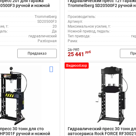
пресс 20т для гаража
Гидравлический пресс 12т гара
0500F3 ручной и ножной
Trommelberg SD20500F2 ручной н
ножная педаль
Trommelberg
Производитель:
SD20500F3
Артикул:
е, т:
20
Максимальное усилие, т:
даль:
Да
Ножной привод, педаль:
гидравлический
Тип привода:
ги
Разборная
Рама:
26 780
руб
25 441
Предзаказ
Пр
Видеообзор
пресс 30 тонн для сто
Гидравлический пресс 30 тонн д
 HP301F ручной и ножной
автосервиса Rock FORCE RF30021