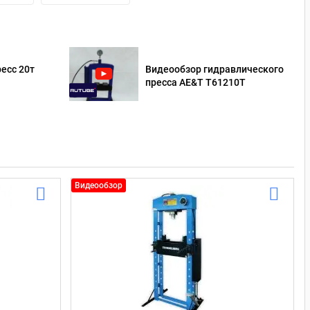
есс 20т
Видеообзор гидравлического
пресса AE&T T61210T
Видеообзор