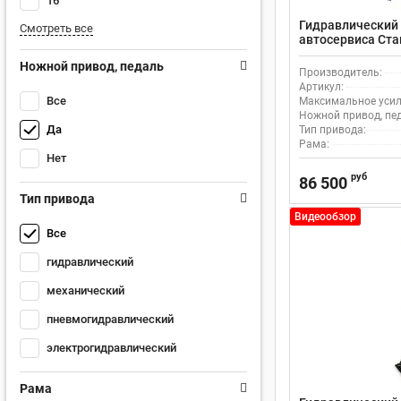
16
Гидравлический 
Смотреть все
автосервиса Ста
ручным насосом
Ножной привод, педаль
Производитель:
Артикул:
Все
Максимальное усили
Ножной привод, пе
Да
Тип привода:
Рама:
Нет
руб
86 500
Тип привода
Видеообзор
Все
гидравлический
механический
пневмогидравлический
электрогидравлический
Рама