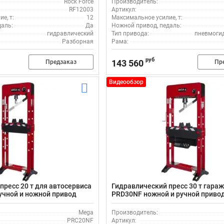
Rock Force
Производитель:
RF12003
Артикул:
е, т:
12
Максимальное усилие, т:
даль:
Да
Ножной привод, педаль:
гидравлический
Тип привода:
пневмоги
Разборная
Рама:
руб
143 560
Предзаказ
Пр
Видеообзор
пресс 20 т для автосервиса
Гидравлический пресс 30 т гара
учной и ножной привод
PRD30NF ножной и ручной приво
Mega
Производитель:
PRC20NF
Артикул: