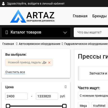
Здравствуйте,
войдите в личный кабинет
Главная
Бренды
Каталог товаров
Главная
Автосервисное оборудование
Гидравлическое оборудование
Вы выбрали:
Прессы г
Ножной привод, педаль:
Да
Очистить все
Запчасти и
Цена
Часто ищут:
-
С ножным приводо
руб
Mega
KraftWell