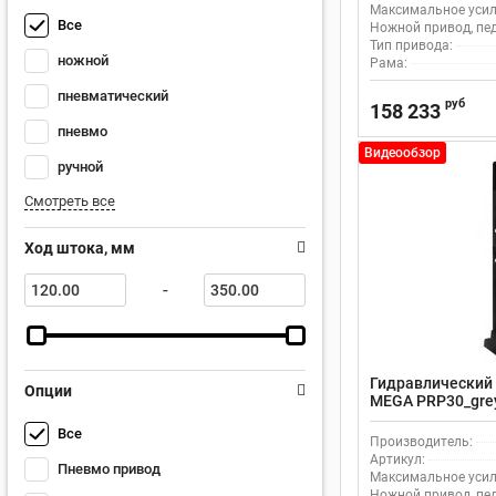
Максимальное усили
Все
Ножной привод, пе
Тип привода:
ножной
Рама:
пневматический
руб
158 233
пневмо
Видеообзор
ручной
Смотреть все
Ход штока, мм
-
Гидравлический 
Опции
MEGA PRP30_gre
пневматическим
Все
Производитель:
Артикул:
Пневмо привод
Максимальное усили
Ножной привод, пе