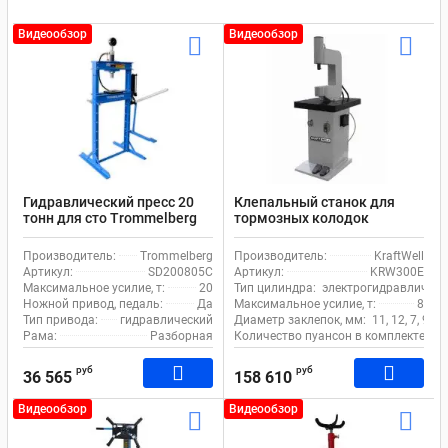
Видеообзор
Видеообзор
Гидравлический пресс 20
Клепальный станок для
тонн для сто Trommelberg
тормозных колодок
SD200805C ручной и ножной
KraftWell KRW300E
привод
электрогидравлический 8 т
Производитель:
Trommelberg
Производитель:
KraftWell
Артикул:
SD200805C
Артикул:
KRW300E
Максимальное усилие, т:
20
Тип цилиндра:
электрогидравлическ
Ножной привод, педаль:
Да
Максимальное усилие, т:
8
Тип привода:
гидравлический
Диаметр заклепок, мм:
11, 12, 7, 9, 5, 
Рама:
Разборная
Количество пуансон в комплекте, шт
руб
руб
36 565
158 610
Видеообзор
Видеообзор