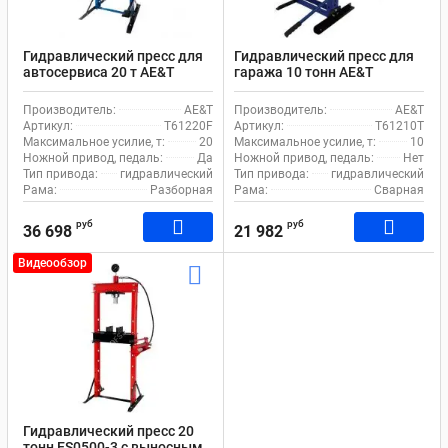
Гидравлический пресс для
Гидравлический пресс для
автосервиса 20 т AE&T
гаража 10 тонн AE&T
Т61220F ручной и ножной
T61210T ручной привод
привод
Производитель:
AE&T
Производитель:
AE&T
Артикул:
T61220F
Артикул:
T61210T
Максимальное усилие, т:
20
Максимальное усилие, т:
10
Ножной привод, педаль:
Да
Ножной привод, педаль:
Нет
Тип привода:
гидравлический
Тип привода:
гидравлический
Рама:
Разборная
Рама:
Сварная
руб
руб
36 698
21 982
Видеообзор
Гидравлический пресс 20
тонн ES0500-3 с выносным