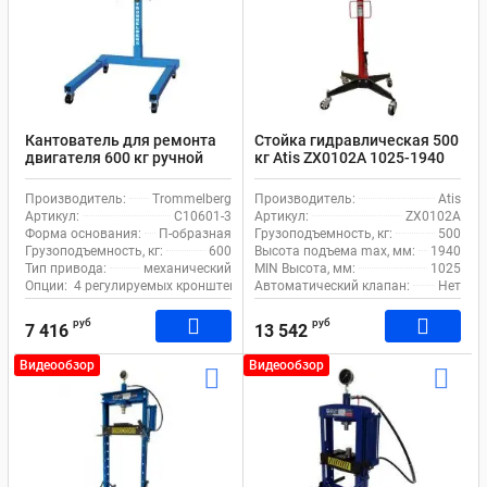
Кантователь для ремонта
Стойка гидравлическая 500
двигателя 600 кг ручной
кг Atis ZX0102A 1025-1940
Trommelberg C10601-3
мм для автосервиса с
рогами
Производитель:
Trommelberg
Производитель:
Atis
Артикул:
C10601-3
Артикул:
ZX0102A
Форма основания:
П-образная
Грузоподъемность, кг:
500
Грузоподъемность, кг:
600
Высота подъема max, мм:
1940
Тип привода:
механический
MIN Высота, мм:
1025
Опции:
4 регулируемых кронштейна
Автоматический клапан:
Нет
руб
руб
7 416
13 542
Видеообзор
Видеообзор