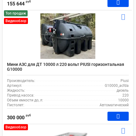
руб
155 644
Топ продаж
Видеообзор
Мини АЗС для ДТ 10000 л 220 вольт PIUSI горизонтальная
G10000
Производитель:
Piusi
Артикул:
G10000_acfda
Жидкость:
дизель
Привод насоса:
220
Объем емкости до, л:
10000
Пистолет:
Автоматический
руб
300 000
Видеообзор