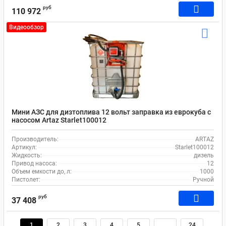
руб
110 972
Видеообзор
Мини АЗС для дизтоплива 12 вольт заправка из еврокуба с
насосом Artaz Starlet100012
Производитель:
ARTAZ
Артикул:
Starlet100012
Жидкость:
дизель
Привод насоса:
12
Объем емкости до, л:
1000
Пистолет:
Ручной
руб
37 408
1
2
3
4
5
...
24