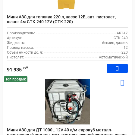
Мини АЗС для топлива 220 л, насос 12В, авт. пистолет,
шланг 4м GTK-240 12V (GTK-220)
Производитель:
ARTAZ
Артикул:
GTK-240
Жидкость:
бензин, дизель
Привод насоса:
12
Объем емкости до, л:
220
Пистолет:
Автоматический
руб
91 935
Топ продаж
Мини АЗС для ДТ 1000L 12V 40 л/м еврокуб металл-
пластиковый поддон, мех. счетчик, ручной пистолет, шланг