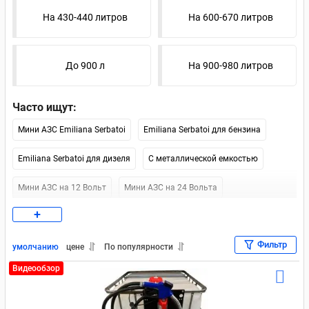
На 430-440 литров
На 600-670 литров
До 900 л
На 900-980 литров
Часто ищут:
Мини АЗС Emiliana Serbatoi
Emiliana Serbatoi для бензина
Emiliana Serbatoi для дизеля
С металлической емкостью
Мини АЗС на 12 Вольт
Мини АЗС на 24 Вольта
+
Мини АЗС на 220 Вольт
Мини АЗС на 1000 литров
Фильтр
Мини АЗС Artaz
Мини АЗС Petroll
Мини АЗС Piusi
умолчанию
цене
По популярности
Видеообзор
Мини АЗС Kingspan
Москва (наличие)
СПб (наличие)
Мобильные
Контейнерные