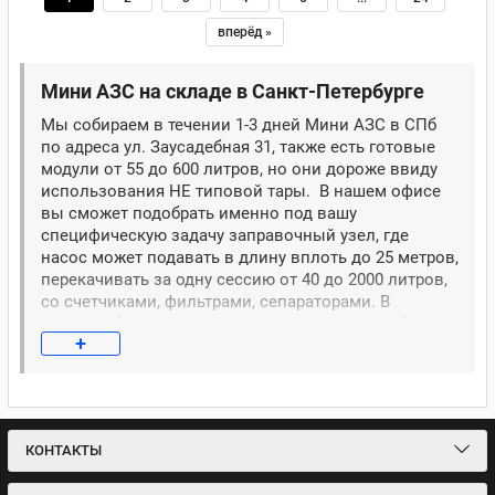
вперёд »
Мини АЗС на складе в Санкт-Петербурге
Мы собираем в течении 1-3 дней Мини АЗС в СПб
по адреса ул. Заусадебная 31, также есть готовые
модули от 55 до 600 литров, но они дороже ввиду
использования НЕ типовой тары. В нашем офисе
вы сможет подобрать именно под вашу
специфическую задачу заправочный узел, где
насос может подавать в длину вплоть до 25 метров,
перекачивать за одну сессию от 40 до 2000 литров,
со счетчиками, фильтрами, сепараторами. В
наличии более 30 моделей, имеются видео обзоры
+
с полным описанием, документами, инструкциями
и сертификатами. Ввиду объемного резервуара
доставка в регионы не всегда имеет
экономический смысл, для сборки мини АЗС в
Санкт-Петербурге мы держим самое ходовое
КОНТАКТЫ
оборудование и тару на 640 литров, еврокубы на
1000 литров и полимерные емкости от 2 до 10 м3.