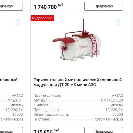
руб
1 740 700
едзаказ
Предзаказ
Видеообзор
опливный
Горизонтальный металлический топливный
модуль для ДТ 20 м3 мини АЗС
ARTAZ
Производитель:
ARTAZ
VAZS_DT
Артикул:
GMTM_DT_20
дизель
Жидкость:
дизель
12, 220, 24
Привод насоса:
12, 220, 24
10000
Объем емкости до, л:
20000
томатический
Пистолет:
Автоматический
руб
715 850
едзаказ
Предзаказ