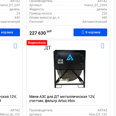
ARTAZ
Производитель:
ARTAZ
manul_DT_24V
Артикул:
manul_DT_220V
дизель
Жидкость:
дизель
24
Привод насоса:
220
440
Объем емкости до, л:
440
томатический
Пистолет:
Автоматический
руб
227 630
 корзину
В корзину
Видеообзор
ская 12V,
Мини АЗС для ДТ металлическая 12V,
l
счетчик, фильтр Artaz Irbis
ARTAZ
Производитель:
ARTAZ
Manul_AI_12V
Артикул:
Irbis_DT_12V