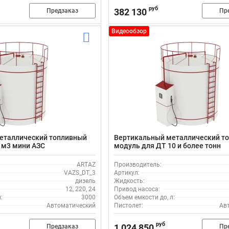
руб
382 130
Предзаказ
Пр
Видеообзор
еталлический топливный
Вертикальный металлический т
 м3 мини АЗС
модуль для ДТ 10 и более тонн
ARTAZ
Производитель:
VAZS_DT_3
Артикул:
дизель
Жидкость:
12, 220, 24
Привод насоса:
:
3000
Объем емкости до, л:
Автоматический
Пистолет:
Ав
руб
1 024 850
Предзаказ
Пр