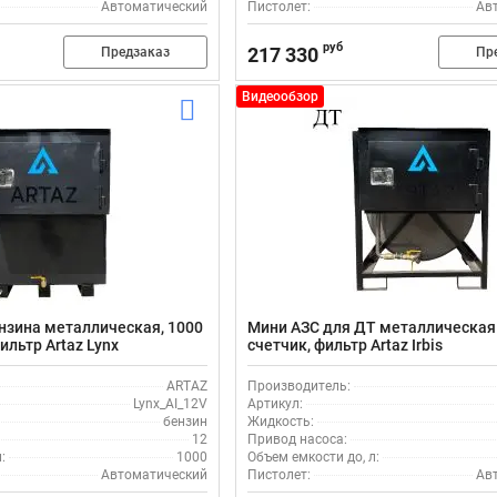
Автоматический
Пистолет:
Ав
руб
217 330
Предзаказ
Пр
Видеообзор
нзина металлическая, 1000
Мини АЗС для ДТ металлическая 
фильтр Artaz Lynx
счетчик, фильтр Artaz Irbis
ARTAZ
Производитель:
Lynx_AI_12V
Артикул:
бензин
Жидкость:
12
Привод насоса:
:
1000
Объем емкости до, л:
Автоматический
Пистолет:
Ав