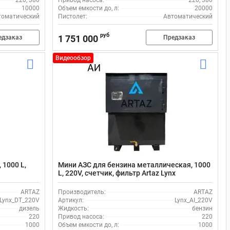
220, 380
Привод насоса:
220, 380
10000
Объем емкости до, л:
20000
томатический
Пистолет:
Автоматический
руб
1 751 000
едзаказ
Предзаказ
Видеообзор
 1000 L,
Мини АЗС для бензина металлическая, 1000
L, 220V, счетчик, фильтр Artaz Lynx
ARTAZ
Производитель:
ARTAZ
Lynx_DT_220V
Артикул:
Lynx_AI_220V
дизель
Жидкость:
бензин
220
Привод насоса:
220
1000
Объем емкости до, л:
1000