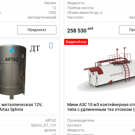
бензин
Жидкость:
12
Привод насоса:
:
1000
Объем емкости до, л:
Автоматический
Пистолет:
Ав
руб
258 530
Предзаказ
Пр
Видеообзор
 металлическая 12V,
Мини АЗС 10 м3 контейнерная о
Artaz Sphinx
типа с удлиненным тех отсеком 
МОНОБЛОК
ARTAZ
Производитель:
Sphinx_DT_12V
Артикул:
дизель
Жидкость:
б