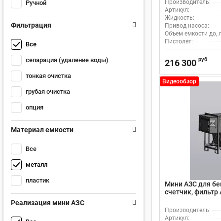
Производитель:
Ручной
Артикул:
Жидкость:
Фильтрация
Привод насоса:
Объем емкости до, л
Пистолет:
Все
руб
сепарация (удаление воды)
216 300
тонкая очистка
Видеообзор
грубая очистка
опция
Материал емкости
Все
металл
пластик
Мини АЗС для бе
счетчик, фильтр A
Реализация мини АЗС
Производитель:
Артикул: