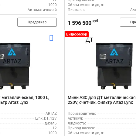
12
Привод насоса:
:
1000
Объем емкости до, л:
Автоматический
Пистолет:
Ав
руб
1 596 500
Предзаказ
Пр
Видеообзор
 металлическая, 1000 L,
Мини АЗС для ДТ металлическая,
ьтр Artaz Lynx
220V, счетчик, фильтр Artaz Lynx
ARTAZ
Производитель:
Lynx_DT_12V
Артикул:
дизель
Жидкость:
12
Привод насоса:
:
1000
Объем емкости до, л: