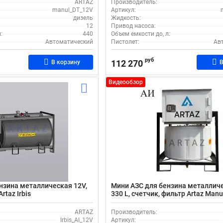
ARTAZ
Производитель:
manul_DT_12V
Артикул:
дизель
Жидкость:
12
Привод насоса:
:
440
Объем емкости до, л:
Автоматический
Пистолет:
Ав
руб
112 270
В корзину
В
Видеообзор
нзина металлическая 12V,
Мини АЗС для бензина металличе
rtaz Irbis
330 L, счетчик, фильтр Artaz Manu
ARTAZ
Производитель:
Irbis_AI_12V
Артикул: