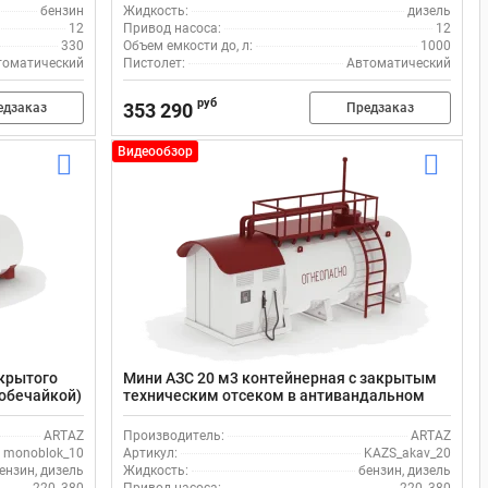
бензин
Жидкость:
дизель
12
Привод насоса:
12
330
Объем емкости до, л:
1000
томатический
Пистолет:
Автоматический
руб
353 290
едзаказ
Предзаказ
Видеообзор
ткрытого
Мини АЗС 20 м3 контейнерная с закрытым
(обечайкой)
техническим отсеком в антивандальном
шкафу
ARTAZ
Производитель:
ARTAZ
monoblok_10
Артикул:
KAZS_akav_20
ензин, дизель
Жидкость:
бензин, дизель