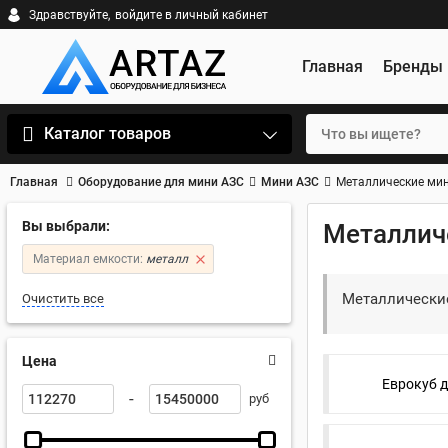
Здравствуйте,
войдите в личный кабинет
Главная
Бренды
Каталог товаров
Главная
Оборудование для мини АЗС
Мини АЗС
Металлические мин
Вы выбрали:
Металличе
Материал емкости:
металл
Металлические
Очистить все
Цена
Еврокуб д
-
руб