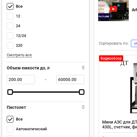
Все
Ar
12
24
12/24
Сортировать по:
у
220
Смотреть все
Видеообзор
Объем емкости до, л
-
Пистолет
Все
Мини АЗС для ДТ
430L, счетчик, ф
Автоматический