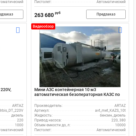
томатический
Пистолет:
Автоматический
руб
263 680
едзаказ
Предзаказ
Видеообзор
220V,
Мини АЗС контейнерная 10 м3
автоматическая безоператорная КАЗС по
картам
ARTAZ
Производитель:
ARTAZ
Irbis_DT_220V
Артикул:
avt_met_KAZS_10t
дизель
Жидкость:
бензин, дизель
220
Привод насоса:
220, 380
1000
Объем емкости до, л:
10000
томатический
Пистолет:
Автоматический