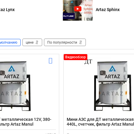
taz Lynx
Artaz Sphinx
молчанию
цене
По популярности
Видеообзор
 металлическая 12V, 380-
Мини АЗС для ДТ металлическая 
ильтр Artaz Manul
440L, счетчик, фильтр Artaz Manu