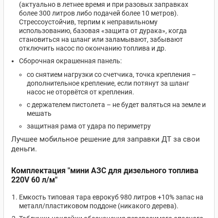
(актуально в летнее время и при разовых заправках
более 300 литров либо подачей более 10 метров).
Стрессоустойчив, терпим к неправильному
использованию, базовая «защита от дурака», когда
становиться на шланг или заламывают, забывают
отключить насос по окончанию топлива и др.
Сборочная окрашенная панель:
со снятием нагрузки со счетчика, точка крепления –
дополнительное крепление, если потянут за шланг
насос не оторвётся от крепления.
с держателем пистолета – не будет валяться на земле и
мешать
защитная рама от удара по периметру
Лучшее мобильное решение для заправки ДТ за свои
деньги.
Комплектация "мини АЗС для дизельного топлива
220V 60 л/м"
Емкость типовая тара еврокуб 980 литров +10% запас на
металл/пластиковом поддоне (никакого дерева).