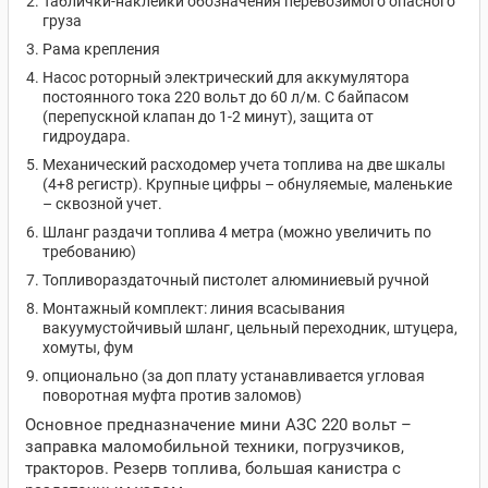
Таблички-наклейки обозначения перевозимого опасного
груза
Рама крепления
Насос роторный электрический для аккумулятора
постоянного тока 220 вольт до 60 л/м. С байпасом
(перепускной клапан до 1-2 минут), защита от
гидроудара.
Механический расходомер учета топлива на две шкалы
(4+8 регистр). Крупные цифры – обнуляемые, маленькие
– сквозной учет.
Шланг раздачи топлива 4 метра (можно увеличить по
требованию)
Топливораздаточный пистолет алюминиевый ручной
Монтажный комплект: линия всасывания
вакуумустойчивый шланг, цельный переходник, штуцера,
хомуты, фум
опционально (за доп плату устанавливается угловая
поворотная муфта против заломов)
Основное предназначение мини АЗС 220 вольт –
заправка маломобильной техники, погрузчиков,
тракторов. Резерв топлива, большая канистра с