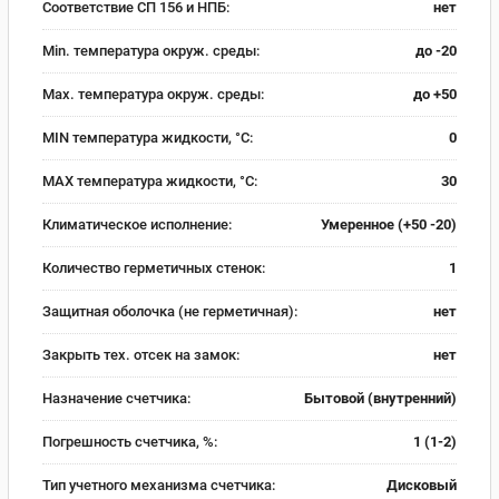
Соответствие СП 156 и НПБ:
нет
Min. температура окруж. среды:
до -20
Max. температура окруж. среды:
до +50
MIN температура жидкости, °C:
0
MAX температура жидкости, °C:
30
Климатическое исполнение:
Умеренное (+50 -20)
Количество герметичных стенок:
1
Защитная оболочка (не герметичная):
нет
Закрыть тех. отсек на замок:
нет
Назначение счетчика:
Бытовой (внутренний)
Погрешность счетчика, %:
1 (1-2)
Тип учетного механизма счетчика:
Дисковый