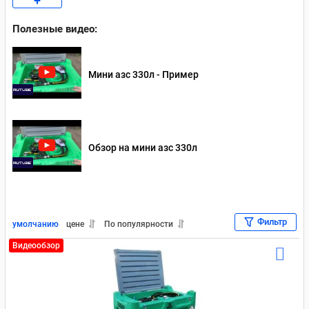
+
Мини АЗС на 220 Вольт
Мини АЗС на 1000 литров
Полезные видео:
Мини АЗС Artaz
Мини АЗС Petroll
Мини АЗС Piusi
Мини АЗС Kingspan
Москва (наличие)
СПб (наличие)
Мини азс 330л - Пример
Мобильные
Контейнерные
Обзор на мини азс 330л
Фильтр
умолчанию
цене
По популярности
Видеообзор