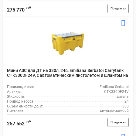
руб
Предзаказ
275 770
Мини АЗС для ДТ на 330л, 24в, Emiliana Serbatoi Carrytank
CTK330DF24V, с автоматическим пистолетом и шлангом на
4 м
Производитель:
Emiliana Serbatoi
Артикул:
CTK330DF24V
Жидкость:
дизель
Привод насоса:
24
Объем емкости до, л:
330
Пистолет:
Автоматический
руб
Предзаказ
257 552