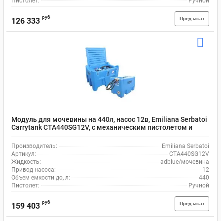
Пистолет:
Ручной
руб
Предзаказ
126 333
Модуль для мочевины на 440л, насос 12в, Emiliana Serbatoi
Carrytank CTA440SG12V, с механическим пистолетом и
шлангом на 4 м
Производитель:
Emiliana Serbatoi
Артикул:
CTA440SG12V
Жидкость:
adblue/мочевина
Привод насоса:
12
Объем емкости до, л:
440
Пистолет:
Ручной
руб
Предзаказ
159 403