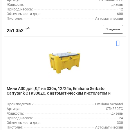
Артикул:
CTK600AC12V
Жидкость:
дизель
Привод насоса:
12
Объем емкости до, л:
600
Пистолет:
Автоматический
руб
Предзаказ
251 352
Мини АЗС для ДТ на 330л, 12/24в, Emiliana Serbatoi
Carrytank CTK330ZC, с автоматическим пистолетом и
шлангом на 4 м
Производитель:
Emiliana Serbatoi
Артикул:
CTK330ZC
Жидкость:
дизель
Привод насоса:
24
Объем емкости до, л:
330
Пистолет:
Автоматический