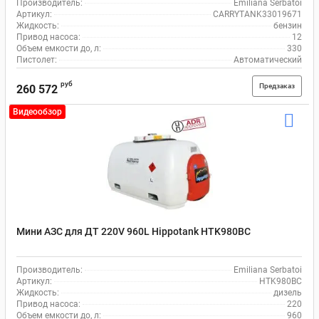
Производитель:
Emiliana Serbatoi
Артикул:
CARRYTANK33019671
Жидкость:
бензин
Привод насоса:
12
Объем емкости до, л:
330
Пистолет:
Автоматический
руб
Предзаказ
260 572
Видеообзор
Мини АЗС для ДТ 220V 960L Hippotank HTK980BC
Производитель:
Emiliana Serbatoi
Артикул:
HTK980BC
Жидкость:
дизель
Привод насоса:
220
Объем емкости до, л:
960