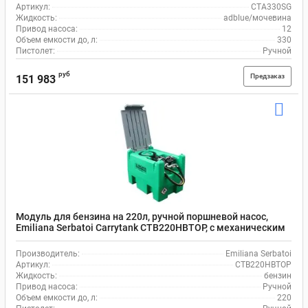
Артикул:
CTA330SG
Жидкость:
adblue/мочевина
Привод насоса:
12
Объем емкости до, л:
330
Пистолет:
Ручной
руб
Предзаказ
151 983
Модуль для бензина на 220л, ручной поршневой насос,
Emiliana Serbatoi Carrytank CTB220HBTOP, с механическим
пистолетом и шлангом на 4 м
Производитель:
Emiliana Serbatoi
Артикул:
CTB220HBTOP
Жидкость:
бензин
Привод насоса:
Ручной
Объем емкости до, л:
220