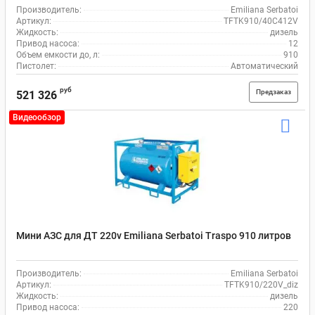
Производитель:
Emiliana Serbatoi
Артикул:
TFTK910/40C412V
Жидкость:
дизель
Привод насоса:
12
Объем емкости до, л:
910
Пистолет:
Автоматический
руб
Предзаказ
521 326
Видеообзор
Мини АЗС для ДТ 220v Emiliana Serbatoi Traspo 910 литров
Производитель:
Emiliana Serbatoi
Артикул:
TFTK910/220V_diz
Жидкость:
дизель
Привод насоса:
220