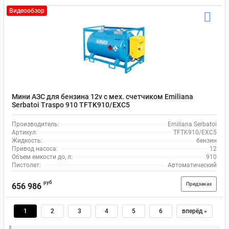
Видеообзор
Мини АЗС для бензина 12v с мех. счетчиком Emiliana
Serbatoi Traspo 910 TFTK910/EXC5
Производитель:
Emiliana Serbatoi
Артикул:
TFTK910/EXC5
Жидкость:
бензин
Привод насоса:
12
Объем емкости до, л:
910
Пистолет:
Автоматический
руб
Предзаказ
656 986
1
2
3
4
5
6
вперёд »