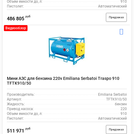
Объем емкости до, л:
910
Пистолет:
Автоматический
руб
Предзаказ
486 805
Видеообзор
Мини АЗС для бензина 220v Emiliana Serbatoi Traspo 910
TFTK910/50
Производитель:
Emiliana Serbatoi
Артикул:
TFTK910/50
Жидкость:
бензин
Привод насоса:
220
Объем емкости до, л:
910
Пистолет:
Автоматический
руб
Предзаказ
511 971