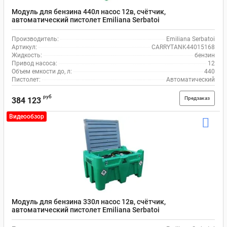
Модуль для бензина 440л насос 12в, счётчик,
автоматический пистолет Emiliana Serbatoi
CARRYTANK44015168
Производитель:
Emiliana Serbatoi
Артикул:
CARRYTANK44015168
Жидкость:
бензин
Привод насоса:
12
Объем емкости до, л:
440
Пистолет:
Автоматический
руб
Предзаказ
384 123
Видеообзор
Модуль для бензина 330л насос 12в, счётчик,
автоматический пистолет Emiliana Serbatoi
CARRYTANK33019671