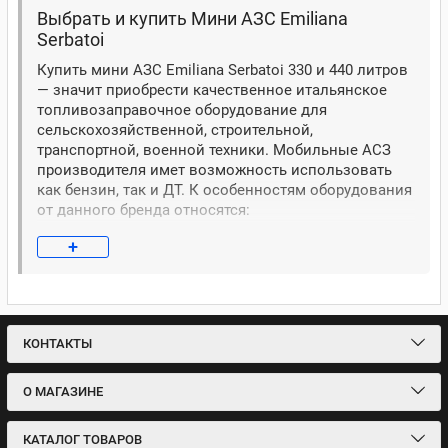
Выбрать и купить Мини АЗС Emiliana
Serbatoi
Купить мини АЗС Emiliana Serbatoi 330 и 440 литров
— значит приобрести качественное итальянское
топливозаправочное оборудование для
сельскохозяйственной, строительной,
транспортной, военной техники. Мобильные АСЗ
производителя имет возможность использовать
как бензин, так и ДТ. К особенностям оборудования
от данного бренда относятся:
полный цикл производства в ЕС (Италия);
+
гарантия на емкость 5 лет, на оборудование — 24
месяца;
комплектация — счетчик, фильтр, автоматический
пистолет;
КОНТАКТЫ
тип привода насоса — ручной или электрический
(220В, 12В, 24В);
О МАГАЗИНЕ
не требует наличия разрешения на перевозку
согласно разделу 1.1.3 ДОПОГ;
КАТАЛОГ ТОВАРОВ
сертифицировано на территории ЕС и РФ.