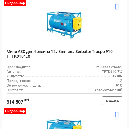
Видеообзор
Мини АЗС для бензина 12v Emiliana Serbatoi Traspo 910
TFTK910/EX
Производитель:
Emiliana Serbatoi
Артикул:
TFTK910/EX
Жидкость:
бензин
Привод насоса:
12
Объем емкости до, л:
910
Пистолет:
Автоматический
руб
Предзаказ
614 807
Видеообзор