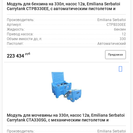
Модуль для бензина на 330л, насос 12в, Emiliana Serbatoi
Carrytank CTPB330EE, с автоматическим пистолетом и
шлангом на 4 м
Производитель:
Emiliana Serbatoi
Артикул:
CTPB330EE
Жидкость:
бензин
Привод насоса:
12
Объем емкости до, л:
330
Пистолет:
Автоматический
руб
Предзаказ
223 434
Модуль для мочевины на 330л, насос 12в, Emiliana Serbatoi
Carrytank CTA330SG, с механическим пистолетом и
шлангом на 4 м
Производитель:
Emiliana Serbatoi