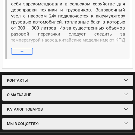
себя зарекомендовали в сельском хозяйстве для
дозаправки техники и грузовиков. Заправочный
узел с насосом 24v подключается к аккумулятору
грузовых автомобилей, топливные баки в которых
от 300 – 900 литров. Из-за существенных объемов
разовой перекачки следует следить за
температурой насоса, китайские модели имеют КПД
электродвигателя ниже европейских и часть
+
энергии тратят на нагрев. В летний сезон с
повышенной температурой окружающей среды
нагрев происходит быстрее.
На мини АЗС для дизеля 24 вольт часто
устанавливают фильтры, чтобы на форсунках
КОНТАКТЫ
импортной техники не образовывался нагар.
О МАГАЗИНЕ
КАТАЛОГ ТОВАРОВ
МЫ В СОЦСЕТЯХ: