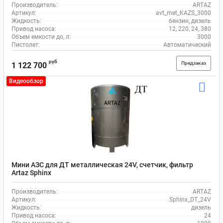
Производитель:
ARTAZ
Артикул:
avt_met_KAZS_3000
Жидкость:
бензин, дизель
Привод насоса:
12, 220, 24, 380
Объем емкости до, л:
3000
Пистолет:
Автоматический
руб
Предзаказ
1 122 700
Видеообзор
Мини АЗС для ДТ металлическая 24V, счетчик, фильтр
Artaz Sphinx
Производитель:
ARTAZ
Артикул:
Sphinx_DT_24V
Жидкость:
дизель
Привод насоса:
24