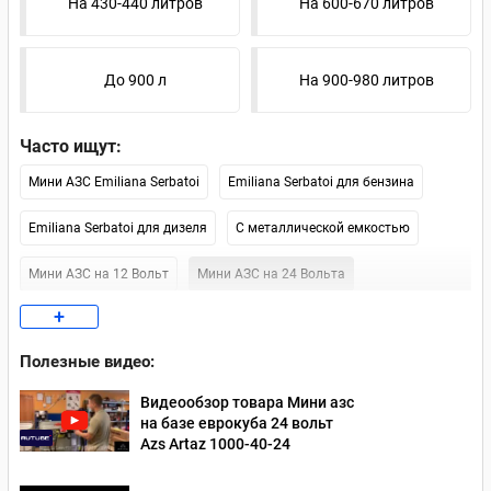
На 430-440 литров
На 600-670 литров
До 900 л
На 900-980 литров
Часто ищут:
Мини АЗС Emiliana Serbatoi
Emiliana Serbatoi для бензина
Emiliana Serbatoi для дизеля
С металлической емкостью
Мини АЗС на 12 Вольт
Мини АЗС на 24 Вольта
+
Мини АЗС на 220 Вольт
Мини АЗС на 1000 литров
Полезные видео:
Мини АЗС Artaz
Мини АЗС Petroll
Мини АЗС Piusi
Видеообзор товара Мини азс
Мини АЗС Kingspan
Москва (наличие)
СПб (наличие)
на базе еврокуба 24 вольт
Azs Artaz 1000-40-24
Мобильные
Контейнерные