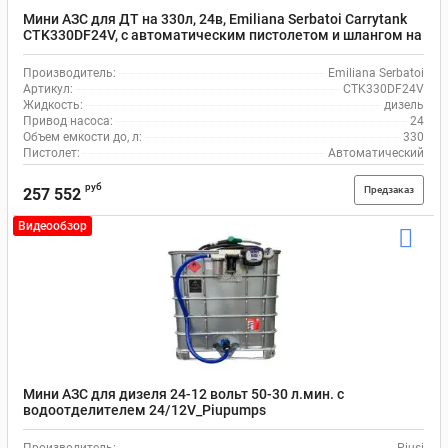
Мини АЗС для ДТ на 330л, 24в, Emiliana Serbatoi Carrytank
CTK330DF24V, с автоматическим пистолетом и шлангом на
4 м
Производитель:
Emiliana Serbatoi
Артикул:
CTK330DF24V
Жидкость:
дизель
Привод насоса:
24
Объем емкости до, л:
330
Пистолет:
Автоматический
руб
Предзаказ
257 552
Видеообзор
Мини АЗС для дизеля 24-12 вольт 50-30 л.мин. с
водоотделителем 24/12V_Piupumps