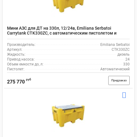
Мини АЗС для ДТ на 330л, 12/24в, Emiliana Serbatoi
Carrytank CTK330ZC, с автоматическим пистолетом и
шлангом на 4 м
Производитель:
Emiliana Serbatoi
Артикул:
CTK330ZC
Жидкость:
дизель
Привод насоса:
24
Объем емкости до, л:
330
Пистолет:
Автоматический
руб
Предзаказ
275 770