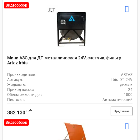
Видеообзор
Мини АЗС для ДТ металлическая 24V, счетчик, фильтр
Artaz Irbis
Производитель:
ARTAZ
Артикул:
Irbis_DT_24V
Жидкость:
дизель
Привод насоса:
24
Объем емкости до, л:
1000
Пистолет:
Автоматический
руб
Предзаказ
382 130
Видеообзор