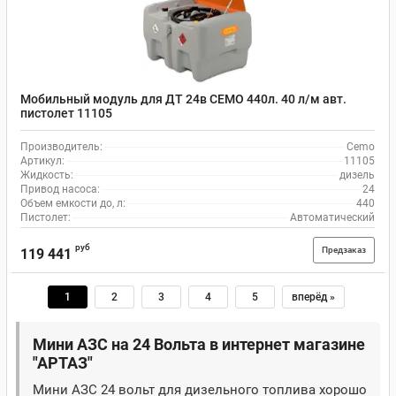
Мобильный модуль для ДТ 24в CEMO 440л. 40 л/м авт.
пистолет 11105
Производитель:
Cemo
Артикул:
11105
Жидкость:
дизель
Привод насоса:
24
Объем емкости до, л:
440
Пистолет:
Автоматический
руб
Предзаказ
119 441
1
2
3
4
5
вперёд »
Мини АЗС на 24 Вольта в интернет магазине
"АРТАЗ"
Мини АЗС 24 вольт для дизельного топлива хорошо