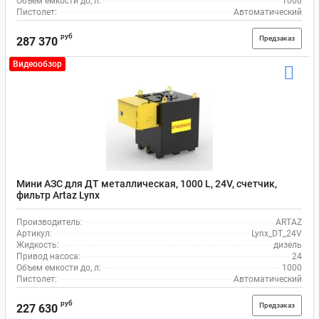
Объем емкости до, л:
1000
Пистолет:
Автоматический
руб
Предзаказ
287 370
Видеообзор
Мини АЗС для ДТ металлическая, 1000 L, 24V, счетчик,
фильтр Artaz Lynx
Производитель:
ARTAZ
Артикул:
Lynx_DT_24V
Жидкость:
дизель
Привод насоса:
24
Объем емкости до, л:
1000
Пистолет:
Автоматический
руб
Предзаказ
227 630