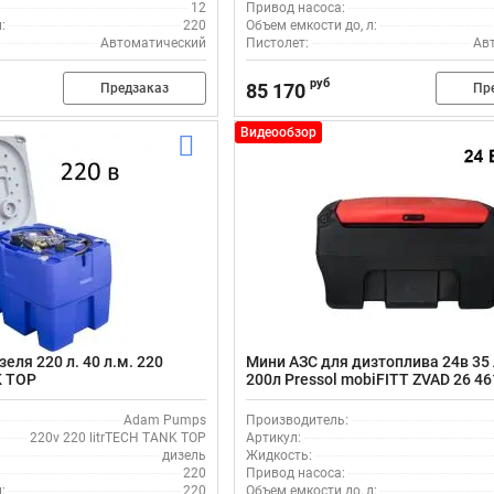
12
Привод насоса:
:
220
Объем емкости до, л:
Автоматический
Пистолет:
Ав
руб
85 170
Предзаказ
Пр
Видеообзор
еля 220 л. 40 л.м. 220
Мини АЗС для дизтоплива 24в 35 
K TOP
200л Pressol mobiFITT ZVAD 26 46
Adam Pumps
Производитель:
220v 220 litrTECH TANK TOP
Артикул:
дизель
Жидкость:
220
Привод насоса:
:
220
Объем емкости до, л: