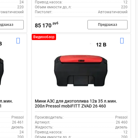
24
Привод насоса:
12
220
Объем емкости до, л:
220
томатический
Пистолет:
Автоматический
руб
85 170
едзаказ
Предзаказ
Видеообзор
л.мин.
Мини АЗС для дизтоплива 12в 35 л.мин.
1
200л Pressol mobiFITT ZVAD 26 460
Pressol
Производитель:
Pressol
26 461
Артикул:
26 460
дизель
Жидкость:
дизель
24
Привод насоса:
12
200
Объем емкости до, л:
200