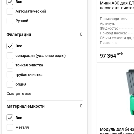
Все
Мини АЗС для ДТ
насос авт. писто
Автоматический
Производитель:
Ручной
Артикул:
Жидкость:
Привод насоса:
Фильтрация
Объем емкости до, л
Пистолет:
Все
руб
97 354
сепарация (удаление воды)
тонкая очистка
грубая очистка
опция
Смотреть все
Материал емкости
Все
металл
Модуль для бенз