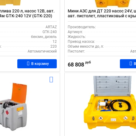
лива 220 л, насос 12В, авт.
Мини АЗС для ДТ 220 насос 24V, 
 4м GTK-240 12V (GTK-220)
авт. пистолет, пластиковый с кр
240_24V
ARTAZ
Производитель:
GTK-240
Артикул:
бензин, дизель
Жидкость:
12
Привод насоса:
:
220
Объем емкости до, л:
Автоматический
Пистолет:
Ав
руб
68 808
В корзину
В