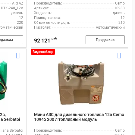
ARTAZ
Производитель:
Cemo
DTK-240_12V
Артикул:
10983
дизель
Жидкость:
дизель
12
Привод насоса:
12
220
Объем емкости до, л:
210
томатический
Пистолет:
Автоматический
руб
92 121
едзаказ
Предзаказ
Видеообзор
2в,
Мини АЗС для дизельного топлива 12в Cemo
a Serbatoi
10945 200 л топливный модуль
liana Serbatoi
Производитель:
Cemo