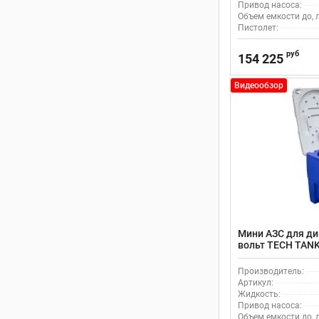
Привод насоса:
Объем емкости до, л
Пистолет:
руб
154 225
Видеообзор
Мини АЗС для диз
вольт TECH TAN
Производитель:
Артикул:
Жидкость:
Привод насоса:
Объем емкости до, л