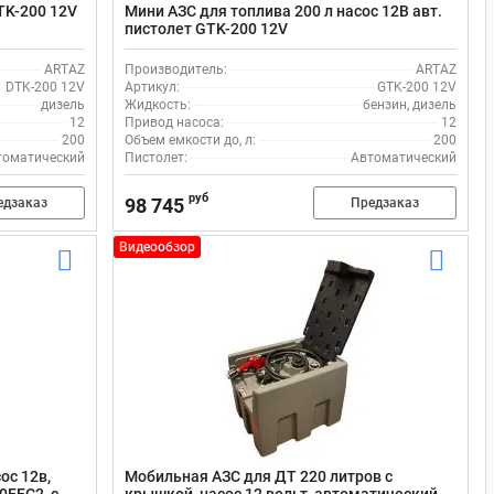
TK-200 12V
Мини АЗС для топлива 200 л насос 12В авт.
пистолет GTK-200 12V
ARTAZ
Производитель:
ARTAZ
DTK-200 12V
Артикул:
GTK-200 12V
дизель
Жидкость:
бензин, дизель
12
Привод насоса:
12
200
Объем емкости до, л:
200
томатический
Пистолет:
Автоматический
руб
98 745
едзаказ
Предзаказ
Видеообзор
ос 12в,
Мобильная АЗС для ДТ 220 литров с