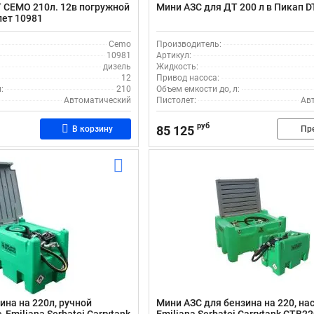
 CEMO 210л. 12в погружной
Мини АЗС для ДТ 200 л в Пикап D
лет 10981
Cemo
Производитель:
10981
Артикул:
дизель
Жидкость:
12
Привод насоса:
:
210
Объем емкости до, л:
Автоматический
Пистолет:
Ав
руб
85 125
В корзину
Пр
ина на 220л, ручной
Мини АЗС для бензина на 220, нас