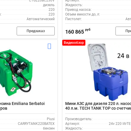
CTG220BC230V
Артикул:
дизель
Жидкость:
220
Привод насоса:
:
220
Объем емкости до, л:
Автоматический
Пистолет:
Ав
руб
160 865
Предзаказ
Пр
Видеообзор
зина Emiliana Serbatoi
Мини АЗС для дизеля 220 л. насос
тров
40 л.м. TECH TANK TOP со счетч
Piusi
Производитель:
CARRYTANK220BATEX
Артикул:
24v 220 litr
бензин
Жидкость: