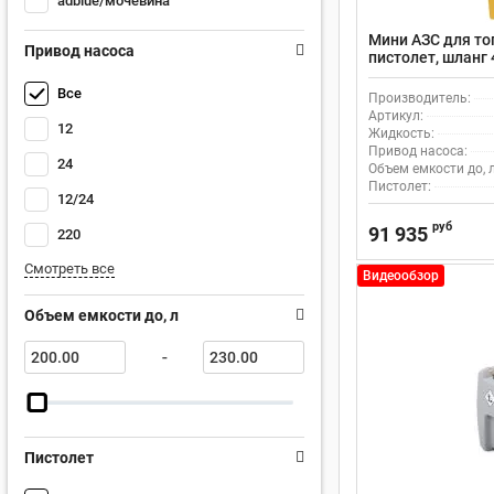
adblue/мочевина
Мини АЗС для топ
Привод насоса
пистолет, шланг
Все
Производитель:
Артикул:
12
Жидкость:
Привод насоса:
24
Объем емкости до, л
Пистолет:
12/24
руб
91 935
220
Смотреть все
Видеообзор
Объем емкости до, л
-
Пистолет