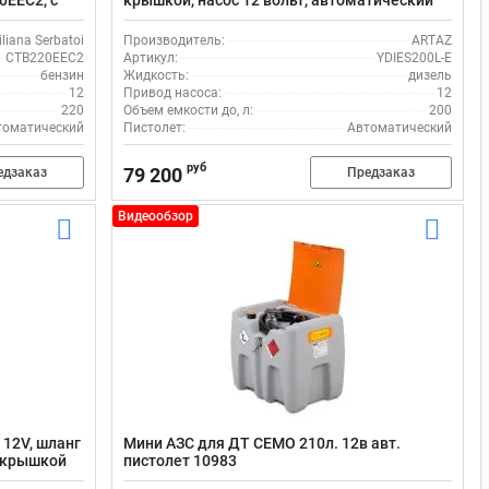
0EEC2, с
крышкой, насос 12 вольт, автоматический
лангом на
пистолет
liana Serbatoi
Производитель:
ARTAZ
CTB220EEC2
Артикул:
YDIES200L-E
бензин
Жидкость:
дизель
12
Привод насоса:
12
220
Объем емкости до, л:
200
томатический
Пистолет:
Автоматический
руб
79 200
едзаказ
Предзаказ
Видеообзор
 12V, шланг
Мини АЗС для ДТ CEMO 210л. 12в авт.
с крышкой
пистолет 10983