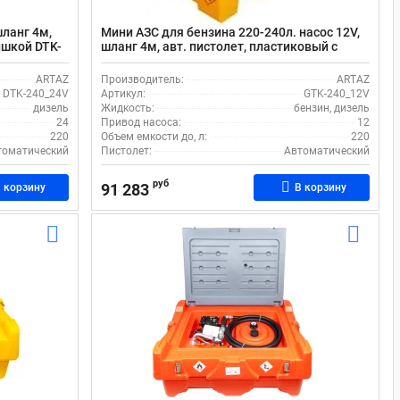
шланг 4м,
Мини АЗС для бензина 220-240л. насос 12V,
ышкой DTK-
шланг 4м, авт. пистолет, пластиковый с
крышкой GTK-240_12V
ARTAZ
Производитель:
ARTAZ
DTK-240_24V
Артикул:
GTK-240_12V
дизель
Жидкость:
бензин, дизель
24
Привод насоса:
12
220
Объем емкости до, л:
220
томатический
Пистолет:
Автоматический
руб
91 283
 корзину
В корзину