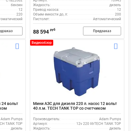
CTB220EE
Артикул:
10945
бензин
Жидкость:
дизель
12
Привод насоса:
12
220
Объем емкости до, л:
200
томатический
Пистолет:
Автоматический
руб
88 594
едзаказ
Предзаказ
Видеообзор
 24 вольт
Мини АЗС для дизеля 220 л. насос 12 вольт
иком
40 л.м. TECH TANK TOP со счетчиком
Adam Pumps
Производитель:
Adam Pumps
TECH TANK TOP
Артикул:
12v 220 litrTECH TANK TOP
дизель
Жидкость:
дизель