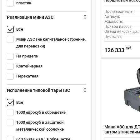
поршневой насос,
пластик
CTB220HBTOP, с
и шлангом на 4 
Производитель:
Артикул:
Реализация мини АЗС
Жидкость:
Привод насоса:
Все
Объем емкости до, л
Пистолет:
Мини АЗС (не капитальное строение.
для перевозки)
руб
126 333
На прицепе
Контейнерная
Перекатная
Исполнение типовой тары IBC
Все
1000 еврокуб в обрешетке
1000 еврокуб в защитной
Мини АЗС для ДТ
металлической оболочке
автоматическим
640 (600-670 л.) в обрешетке