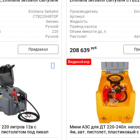
 Emiliana Serbatoi Carrytank
Emiliana Serbatoi Carrytank CTB22
 механическим пистолетом
автоматическим пистолетом и ш
м
4 м
Emiliana Serbatoi
Производитель:
Emi
CTB220HBTOP
Артикул:
бензин
Жидкость:
Ручной
Привод насоса:
:
220
Объем емкости до, л:
Ручной
Пистолет:
Ав
руб
208 639
Предзаказ
Пр
Видеообзор
 220 литров 12в с
Мини АЗС для ДТ 220-240л. насос
 пистолетом под пикап
4м, авт. пистолет, пластиковый 
DTK-240_12V