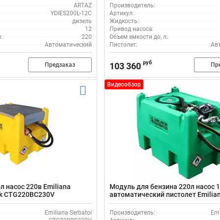
ARTAZ
Производитель:
YDIES200L-12C
Артикул:
дизель
Жидкость:
12
Привод насоса:
:
220
Объем емкости до, л:
Автоматический
Пистолет:
Ав
руб
103 360
Предзаказ
Пр
Видеообзор
л насос 220в Emiliana
Модуль для бензина 220л насос 1
ank CTG220BC230V
автоматический пистолет Emilian
CARRYTANK220BATEX
Emiliana Serbatoi
Производитель:
Emi