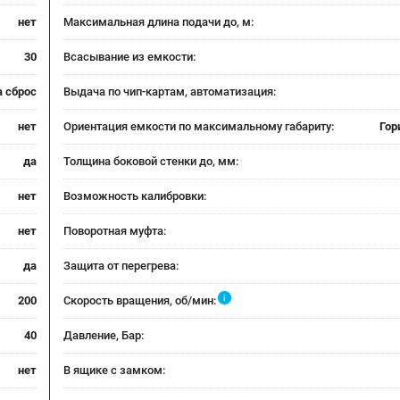
нет
Максимальная длина подачи до, м:
30
Всасывание из емкости:
а сброс
Выдача по чип-картам, автоматизация:
нет
Ориентация емкости по максимальному габариту:
Гор
да
Толщина боковой стенки до, мм:
нет
Возможность калибровки:
нет
Поворотная муфта:
да
Защита от перегрева:
i
200
Скорость вращения, об/мин:
40
Давление, Бар:
нет
В ящике с замком: