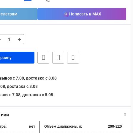
телеграм
Написать в MAX
−
+
орзину
ывоз с 7.08, доставка c 8.08
08, доставка c 8.08
оз с 7.08, доставка c 8.08
тики
тра:
нет
Объем диапазоны, л:
200-220