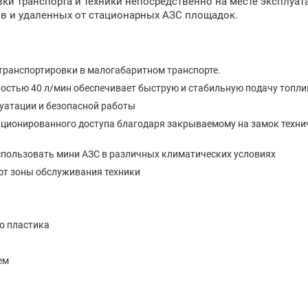
и транспорта и техники непосредственно на месте эксплуата
тов и удаленных от стационарных АЗС площадок.
 транспортировки в малогабаритном транспорте.
остью 40 л/мин обеспечивает быструю и стабильную подачу топли
луатации и безопасной работы
нкционированного доступа благодаря закрываемому на замок техн
использовать мини АЗС в различных климатических условиях
ют зоны обслуживания техники
о пластика
ем