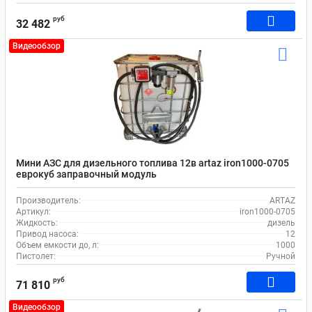
руб
32 482
Видеообзор
Мини АЗС для дизельного топлива 12в artaz iron1000-0705
еврокуб заправочный модуль
Производитель:
ARTAZ
Артикул:
iron1000-0705
Жидкость:
дизель
Привод насоса:
12
Объем емкости до, л:
1000
Пистолет:
Ручной
руб
71 810
Видеообзор