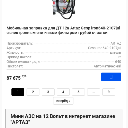
Мобильная заправка для ДТ 12в Artaz Gesp iron640-2107jul
с электронным счетчиком фильтром грубой очистки
автоматическим пистолетом
Производитель:
ARTAZ
Артикул:
Gesp iron640-2107jul
Жидкость:
дизель
Привод насоса:
12
Объем емкости до, л:
640
Пистолет:
Автоматический
руб
87 675
1
2
3
4
5
...
9
вперёд »
Мини АЗС на 12 Вольт в интернет магазине
"АРТАЗ"