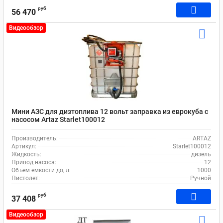
руб
56 470
Видеообзор
Мини АЗС для дизтоплива 12 вольт заправка из еврокуба с
насосом Artaz Starlet100012
Производитель:
ARTAZ
Артикул:
Starlet100012
Жидкость:
дизель
Привод насоса:
12
Объем емкости до, л:
1000
Пистолет:
Ручной
руб
37 408
Видеообзор