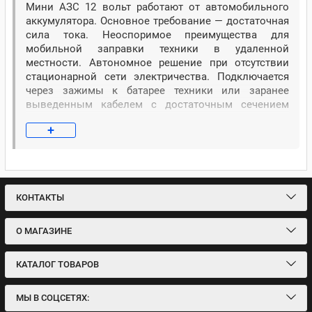
Мини АЗС 12 вольт работают от автомобильного
аккумулятора. Основное требование — достаточная
сила тока. Неоспоримое преимущества для
мобильной заправки техники в удаленной
местности. Автономное решение при отсутствии
стационарной сети электричества. Подключается
через зажимы к батарее техники или заранее
выведенным кабелем с достаточным сечением
проводника.
+
При использовании бака до 1000 литров на мини
АЗС 12 вольт не требуется разрешение на
перевозку по ДОПОГ.
КОНТАКТЫ
Часто используют в качестве большой канистры
(еврокуба) с насосом для подвоза дизельного
топлива к габаритной строительной, карьерной или
О МАГАЗИНЕ
сельскохозяйственной техники: укладчики
асфальта, комбайны, погрузчики и экскаваторы.
КАТАЛОГ ТОВАРОВ
Насосы на мини АЗС 12 вольт можно использовать
с легковыми автомобилями. Устанавливают
МЫ В СОЦСЕТЯХ:
фильтры для дополнительной очистки топлива и