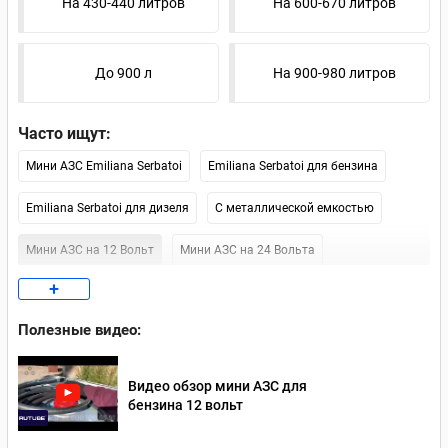
На 430-440 литров
На 600-670 литров
До 900 л
На 900-980 литров
Часто ищут:
Мини АЗС Emiliana Serbatoi
Emiliana Serbatoi для бензина
Emiliana Serbatoi для дизеля
С металлической емкостью
Мини АЗС на 12 Вольт
Мини АЗС на 24 Вольта
+
Мини АЗС на 220 Вольт
Мини АЗС на 1000 литров
Полезные видео:
Мини АЗС Artaz
Мини АЗС Petroll
Мини АЗС Piusi
Мини АЗС Kingspan
Москва (наличие)
СПб (наличие)
Видео обзор мини АЗС для
бензина 12 вольт
Мобильные
Контейнерные