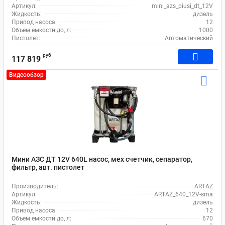
Артикул:
mini_azs_piusi_dt_12V
Жидкость:
дизель
Привод насоса:
12
Объем емкости до, л:
1000
Пистолет:
Автоматический
руб
117 819
Видеообзор
Мини АЗС ДТ 12V 640L насос, мех счетчик, сепаратор,
фильтр, авт. пистолет
Производитель:
ARTAZ
Артикул:
ARTAZ_640_12V-sma
Жидкость:
дизель
Привод насоса:
12
Объем емкости до, л:
670