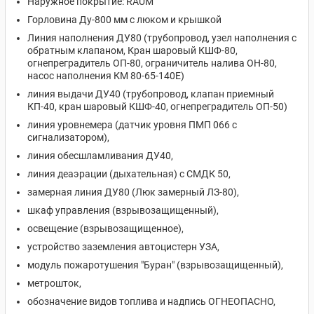
Наружное покрытие: RAUM
Горловина Ду-800 мм с люком и крышкой
Линия наполнения ДУ80 (трубопровод, узел наполнения с
обратным клапаном, Кран шаровый КШФ-80,
огнепреградитель ОП-80, ограничитель налива ОН-80,
насос наполнения КМ 80-65-140Е)
линия выдачи ДУ40 (трубопровод, клапан приемный
КП-40, кран шаровый КШФ-40, огнепреградитель ОП-50)
линия уровнемера (датчик уровня ПМП 066 с
сигнализатором),
линия обесшламливания ДУ40,
линия деаэрации (дыхательная) с СМДК 50,
замерная линия ДУ80 (Люк замерный ЛЗ-80),
шкаф управления (взрывозащищенный),
освещение (взрывозащищенное),
устройство заземления автоцистерн УЗА,
модуль пожаротушения "Буран" (взрывозащищенный),
метрошток,
обозначение видов топлива и надпись ОГНЕОПАСНО,