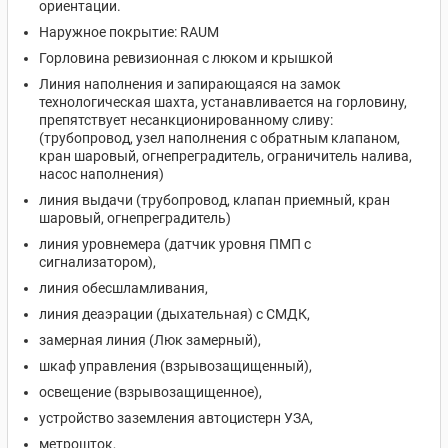
ориентации.
Наружное покрытие: RAUM
Горловина ревизионная с люком и крышкой
Линия наполнения и запирающаяся на замок
технологическая шахта, устанавливается на горловину,
препятствует несанкционированному сливу:
(трубопровод, узел наполнения с обратным клапаном,
кран шаровый, огнепреградитель, ограничитель налива,
насос наполнения)
линия выдачи (трубопровод, клапан приемный, кран
шаровый, огнепреградитель)
линия уровнемера (датчик уровня ПМП с
сигнализатором),
линия обесшламливания,
линия деаэрации (дыхательная) с СМДК,
замерная линия (Люк замерный),
шкаф управления (взрывозащищенный),
освещение (взрывозащищенное),
устройство заземления автоцистерн УЗА,
метрошток,