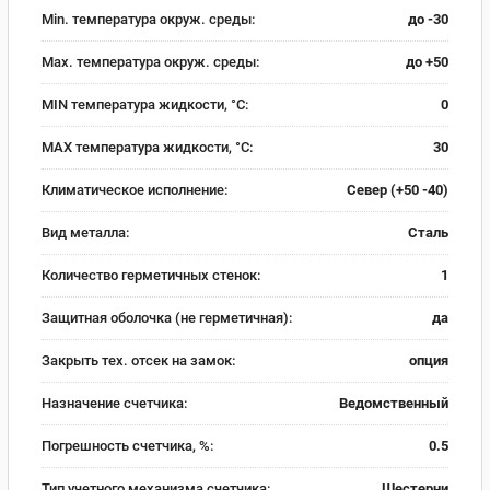
Min. температура окруж. среды:
до -30
Max. температура окруж. среды:
до +50
MIN температура жидкости, °C:
0
MAX температура жидкости, °C:
30
Климатическое исполнение:
Север (+50 -40)
Вид металла:
Сталь
Количество герметичных стенок:
1
Защитная оболочка (не герметичная):
да
Закрыть тех. отсек на замок:
опция
Назначение счетчика:
Ведомственный
Погрешность счетчика, %:
0.5
Тип учетного механизма счетчика:
Шестерни