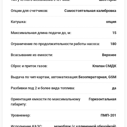
Опции для счетчиков:
Самостоятельная калибровка
Катушка:
опция
Максимальная длина подачи до, м:
15
Ограничение по продолжительности работы насоса:
180
Всасывание из емкости:
Верхнее
Сброс и приток газов:
Клапан СМДК
Выдача по чип-картам, автоматизация:
Безоператорная, GSM
Разбивки под 2 и более вида топлива:
да
Ориентация емкости по максимальному
Горизонтальная
габариту:
Уровнемер:
ПМП-201
Исполнение КАЗС:
моноблок (с удлиненной обечайкой)