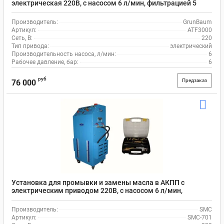
электрическая 220В, с насосом 6 л/мин, фильтрацией 5
мкм, объем 2х20 л GrunBaum ATF3000
Производитель:
GrunBaum
Артикул:
ATF3000
Сеть, В:
220
Тип привода:
электрический
Производительность насоса, л/мин:
6
Рабочее давление, бар:
6
руб
Предзаказ
76 000
Установка для промывки и замены масла в АКПП с
электрическим приводом 220В, с насосом 6 л/мин,
давление 3 бара, SMC-701
Производитель:
SMC
Артикул:
SMC-701