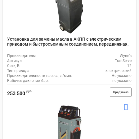
Установка для замены масла в АКПП с электрическим
приводом и быстросъемным соединением, передвижная,
TranServe Wynn's
Производитель:
Wynn's
Артикул:
TranServe
Сеть, В:
12
Тип привода:
электрический
Производительность насоса, л/мин:
Не указано
Рабочее давление, бар:
не указано
руб
Предзаказ
253 500