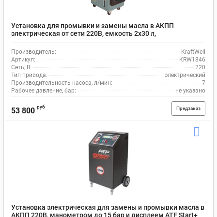
Установка для промывки и замены масла в АКПП
электрическая от сети 220В, емкость 2х30 л,
производительность 7л/мин KraftWell KRW1846
Производитель:
KraftWell
Артикул:
KRW1846
Сеть, В:
220
Тип привода:
электрический
Производительность насоса, л/мин:
7
Рабочее давление, бар:
не указано
руб
Предзаказ
53 800
Установка электрическая для замены и промывки масла в
АКПП 220В, манометром до 15 бар и дисплеем ATF Start+