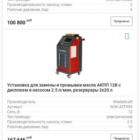
Производительность насоса, л/мин:
3
Рабочее давление, бар:
6
руб
Предзаказ
100 800
Установка для замены и промывки масла АКПП 12В с
дисплеем и насосом 2.5 л/мин, резервуары 2x20 л
Wiederkraft WDK-ATF990
Производитель:
Wiederkraft
Артикул:
WDK-ATF990
Сеть, В:
12
Тип привода:
электрический
Производительность насоса, л/мин:
2.5
Рабочее давление, бар:
10
руб
Предзаказ
167 646