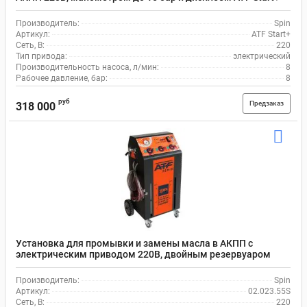
Spin
Производитель:
Spin
Артикул:
ATF Start+
Сеть, В:
220
Тип привода:
электрический
Производительность насоса, л/мин:
8
Рабочее давление, бар:
8
руб
Предзаказ
318 000
Установка для промывки и замены масла в АКПП с
электрическим приводом 220В, двойным резервуаром
2х20 л, ATF REMIN+ Spin 02.023.55S
Производитель:
Spin
Артикул:
02.023.55S
Сеть, В:
220