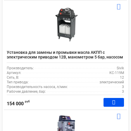
Установка для замены и промывки масла АКПП с
электрическим приводом 12В, манометром 5 бар, насосом
3 л/мин Sivik КС-119М
Производитель:
Sivik
Артикул:
КС-119М
Сеть, В:
12
Тип привода:
электрический
Производительность насоса, л/мин:
3
Рабочее давление, бар:
3
руб
154 000