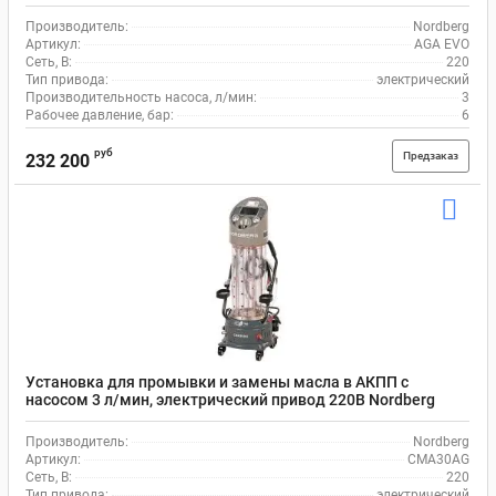
резервуары 2х25 л Nordberg AGA EVO
Производитель:
Nordberg
Артикул:
AGA EVO
Сеть, В:
220
Тип привода:
электрический
Производительность насоса, л/мин:
3
Рабочее давление, бар:
6
руб
Предзаказ
232 200
Установка для промывки и замены масла в АКПП с
насосом 3 л/мин, электрический привод 220В Nordberg
CMA30AG
Производитель:
Nordberg
Артикул:
CMA30AG
Сеть, В:
220
Тип привода:
электрический