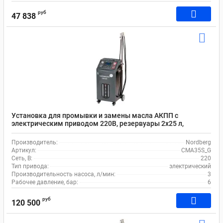
руб
47 838
Установка для промывки и замены масла АКПП с
электрическим приводом 220В, резервуары 2х25 л,
Nordberg CMA35S_G
Производитель:
Nordberg
Артикул:
CMA35S_G
Сеть, В:
220
Тип привода:
электрический
Производительность насоса, л/мин:
3
Рабочее давление, бар:
6
руб
120 500