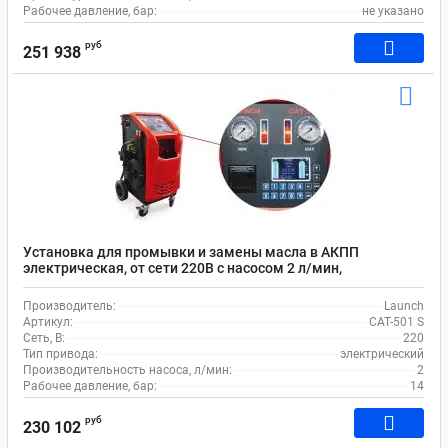
Рабочее давление, бар:
не указано
руб
251 938
Установка для промывки и замены масла в АКПП
электрическая, от сети 220В с насосом 2 л/мин,
манометром до 15 бар, дисплеем Launch CAT-501 S
Производитель:
Launch
Артикул:
CAT-501 S
Сеть, В:
220
Тип привода:
электрический
Производительность насоса, л/мин:
2
Рабочее давление, бар:
14
руб
230 102