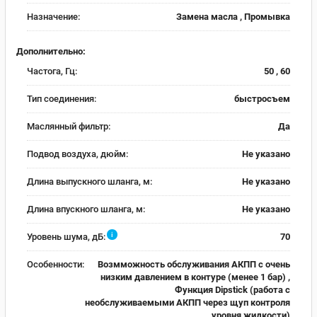
Назначение:
Замена масла , Промывка
Дополнительно:
Частога, Гц:
50 , 60
Тип соединения:
быстросъем
Маслянный фильтр:
Да
Подвод воздуха, дюйм:
Не указано
Длина выпускного шланга, м:
Не указано
Длина впускного шланга, м:
Не указано
i
Уровень шума, дБ:
70
Особенности:
Возмможность обслуживания АКПП с очень
низким давлением в контуре (менее 1 бар) ,
Функция Dipstick (работа с
необслуживаемыми АКПП через щуп контроля
уровня жидкости)