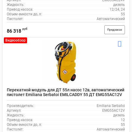
Артикул:
EMG55AC24V
Жидкость:
дизель
Привод насоса:
12/24, 24
Объем емкости до, л:
55
Пистолет:
Автоматический
руб
Предзаказ
86 318
Видеообзор
Перекатной модуль для ДТ 55л насос 12в, автоматический
пистолет Emiliana Serbatoi EMILCADDY 55 ДТ EMG55AC12V
Производитель:
Emiliana Serbatoi
Артикул:
EMG55AC12V
Жидкость:
дизель
Привод насоса:
12
Объем емкости до, л:
55
Пистолет:
Автоматический