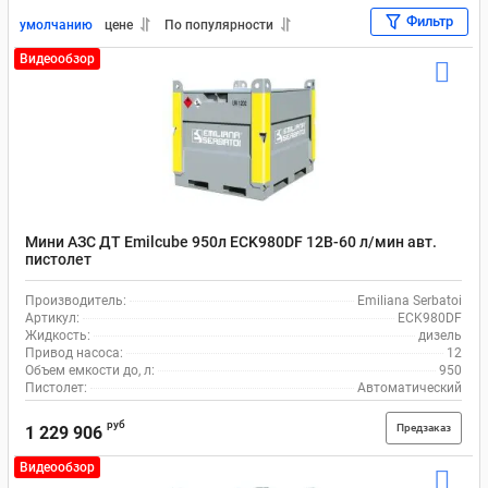
Фильтр
умолчанию
цене
По популярности
Видеообзор
Мини АЗС ДТ Emilcube 950л ECK980DF 12В-60 л/мин авт.
пистолет
Производитель:
Emiliana Serbatoi
Артикул:
ECK980DF
Жидкость:
дизель
Привод насоса:
12
Объем емкости до, л:
950
Пистолет:
Автоматический
руб
Предзаказ
1 229 906
Видеообзор