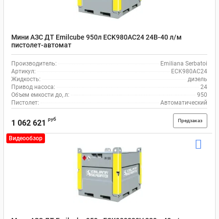
Мини АЗС ДТ Emilcube 950л ECK980AC24 24В-40 л/м
пистолет-автомат
Производитель:
Emiliana Serbatoi
Артикул:
ECK980AC24
Жидкость:
дизель
Привод насоса:
24
Объем емкости до, л:
950
Пистолет:
Автоматический
руб
Предзаказ
1 062 621
Видеообзор