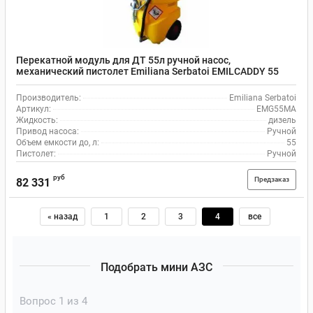
Перекатной модуль для ДТ 55л ручной насос,
механический пистолет Emiliana Serbatoi EMILCADDY 55
Производитель:
Emiliana Serbatoi
Артикул:
EMG55MA
Жидкость:
дизель
Привод насоса:
Ручной
Объем емкости до, л:
55
Пистолет:
Ручной
руб
Предзаказ
82 331
« назад
1
2
3
4
все
Подобрать мини АЗС
Вопрос
1
из 4