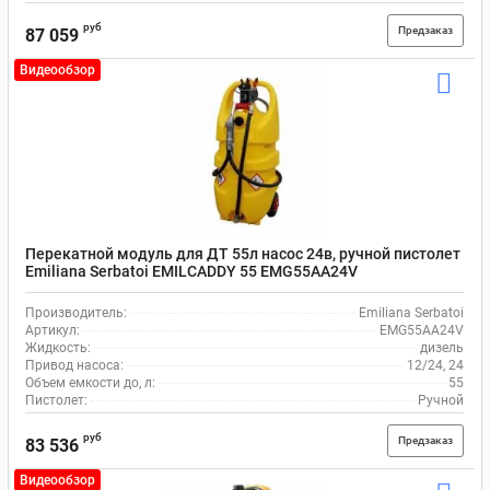
руб
Предзаказ
87 059
Видеообзор
Перекатной модуль для ДТ 55л насос 24в, ручной пистолет
Emiliana Serbatoi EMILCADDY 55 EMG55AA24V
Производитель:
Emiliana Serbatoi
Артикул:
EMG55AA24V
Жидкость:
дизель
Привод насоса:
12/24, 24
Объем емкости до, л:
55
Пистолет:
Ручной
руб
Предзаказ
83 536
Видеообзор