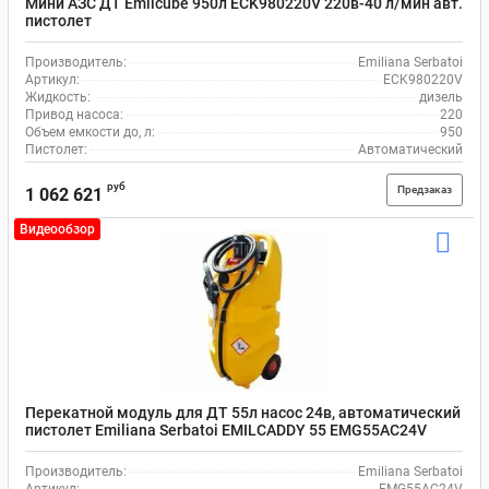
Мини АЗС ДТ Emilcube 950л ECK980220V 220в-40 л/мин авт.
пистолет
Производитель:
Emiliana Serbatoi
Артикул:
ECK980220V
Жидкость:
дизель
Привод насоса:
220
Объем емкости до, л:
950
Пистолет:
Автоматический
руб
Предзаказ
1 062 621
Видеообзор
Перекатной модуль для ДТ 55л насос 24в, автоматический
пистолет Emiliana Serbatoi EMILCADDY 55 EMG55AC24V
Производитель:
Emiliana Serbatoi