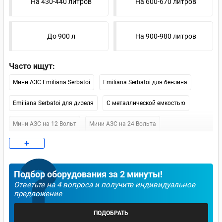
На 430-440 литров
На 600-670 литров
До 900 л
На 900-980 литров
Часто ищут:
Мини АЗС Emiliana Serbatoi
Emiliana Serbatoi для бензина
Emiliana Serbatoi для дизеля
С металлической емкостью
Мини АЗС на 12 Вольт
Мини АЗС на 24 Вольта
+
Мини АЗС на 220 Вольт
Мини АЗС на 1000 литров
Мини АЗС Artaz
Мини АЗС Petroll
Мини АЗС Piusi
Подбор оборудования за 2 минуты!
Ответьте на 4 вопроса и получите индивидуальное
Мини АЗС Kingspan
Москва (наличие)
СПб (наличие)
предложение
Мобильные
Контейнерные
ПОДОБРАТЬ