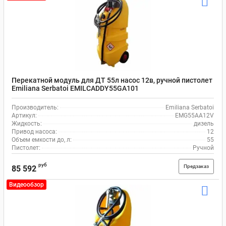
Перекатной модуль для ДТ 55л насос 12в, ручной пистолет
Emiliana Serbatoi EMILCADDY55GA101
Производитель:
Emiliana Serbatoi
Артикул:
EMG55AA12V
Жидкость:
дизель
Привод насоса:
12
Объем емкости до, л:
55
Пистолет:
Ручной
руб
Предзаказ
85 592
Видеообзор