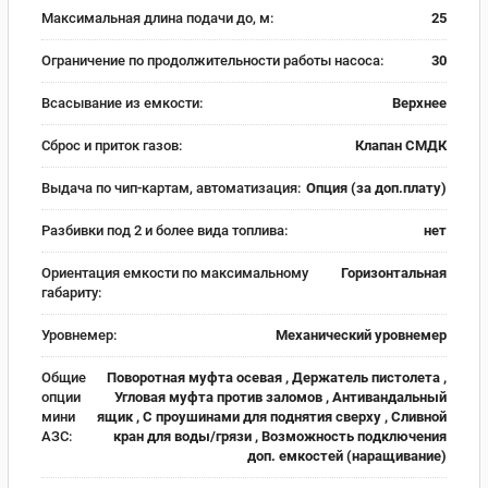
Максимальная длина подачи до, м:
25
Ограничение по продолжительности работы насоса:
30
Всасывание из емкости:
Верхнее
Сброс и приток газов:
Клапан СМДК
Выдача по чип-картам, автоматизация:
Опция (за доп.плату)
Разбивки под 2 и более вида топлива:
нет
Ориентация емкости по максимальному
Горизонтальная
габариту:
Уровнемер:
Механический уровнемер
Общие
Поворотная муфта осевая , Держатель пистолета ,
опции
Угловая муфта против заломов , Антивандальный
мини
ящик , С проушинами для поднятия сверху , Сливной
АЗС:
кран для воды/грязи , Возможность подключения
доп. емкостей (наращивание)