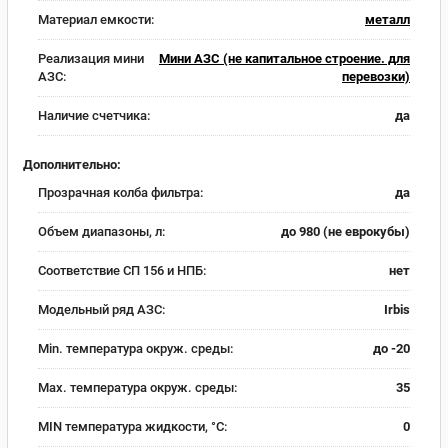
Материал емкости:
металл
Реализация мини
Мини АЗС (не капитальное строение. для
АЗС:
перевозки)
Наличие счетчика:
да
Дополнительно:
Прозрачная колба фильтра:
да
Объем диапазоны, л:
до 980 (не еврокубы)
Соответствие СП 156 и НПБ:
нет
Модельный ряд АЗС:
Irbis
Min. температура окруж. среды:
до -20
Max. температура окруж. среды:
35
MIN температура жидкости, °C:
0