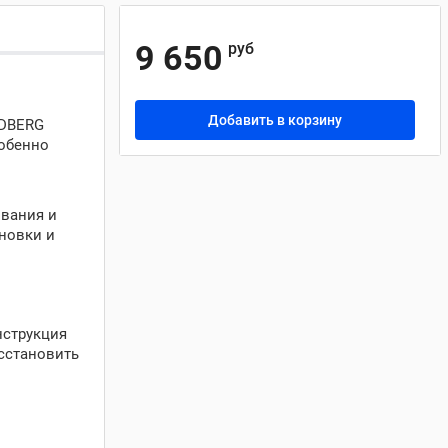
9 650
руб
Добавить в корзину
RDBERG
собенно
ования и
ановки и
нструкция
сстановить