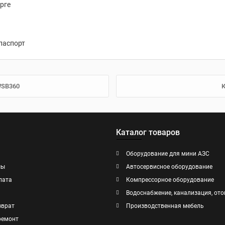
рге
паспорт
WSB360
К
Каталог товаров
Оборудование для мини АЗС
сы
Автосервисное оборудование
лата
Компрессорное оборудование
Водоснабжение, канализация, ото
зврат
Производственная мебель
ремонт