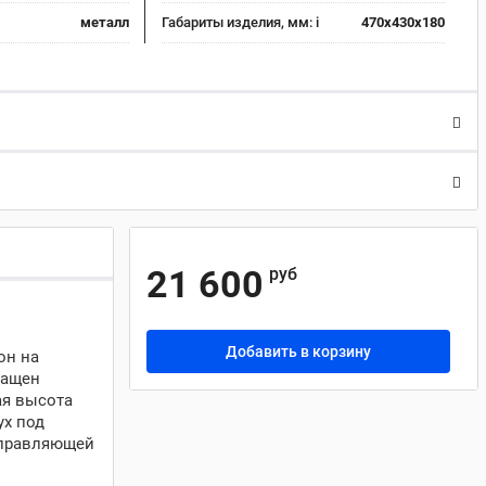
металл
Габариты изделия, мм:
i
470x430x180
21 600
руб
Добавить в корзину
он на
нащен
ая высота
ух под
 управляющей