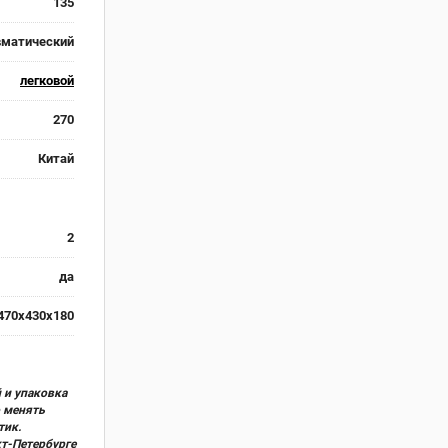
135
вматический
легковой
270
Китай
2
да
470x430x180
 и упаковка
о менять
тик.
кт-Петербурге