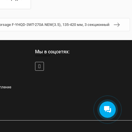
orsage F-YHQD-3WT-270A NEW(3.5), 135-420 мм, 3 секционный
Мы в соцсетях:
пление