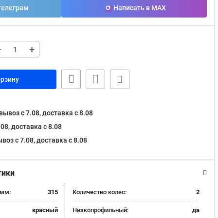
телеграм
Написать в MAX
−
+
орзину
ывоз с 7.08, доставка c 8.08
08, доставка c 8.08
оз с 7.08, доставка c 8.08
тики
 мм:
315
Количество колес:
2
красный
Низкопрофильный:
да