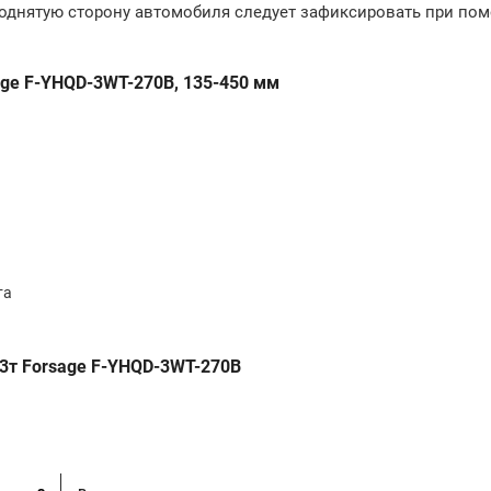
поднятую сторону автомобиля следует зафиксировать при по
ge F-YHQD-3WT-270B, 135-450 мм
та
3т Forsage F-YHQD-3WT-270B