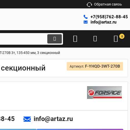
Обратная связь
+7(958)762-88-45
info@artaz.ru
0
-270B 3т, 135-450 мм, 3 секционный
3 секционный
F-YHQD-3WT-270B
Артикул:
88-45
info@artaz.ru