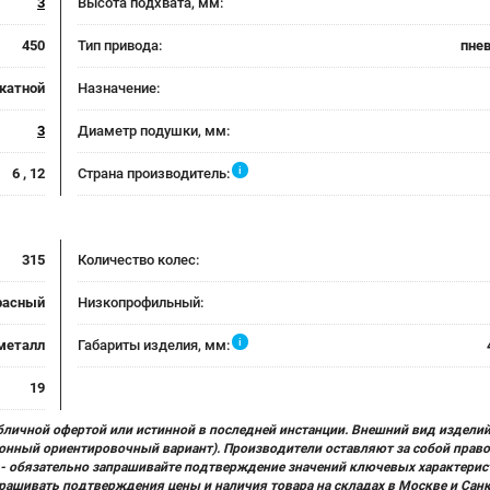
3
Высота подхвата, мм:
450
Тип привода:
пне
катной
Назначение:
3
Диаметр подушки, мм:
i
6 , 12
Страна производитель:
315
Количество колес:
расный
Низкопрофильный:
i
металл
Габариты изделия, мм:
19
бличной офертой или истинной в последней инстанции. Внешний вид изделий
ционный ориентировочный вариант). Производители оставляют за собой прав
х) - обязательно запрашивайте подтверждение значений ключевых характерис
прашивать подтверждения цены и наличия товара на складах в Москве и Сан