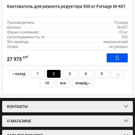
Кантователь для ремонта редуктора 500 кг Forsage М-407
Производитель:
Forsage
Артикул:
М-407
Форма основания:
Стол
Грузоподъемность, кг:
500
Тип привода:
механический
Опции:
не указано
руб
27 973
« назад
1
2
3
4
5
...
10
все
вперёд »
КОНТАКТЫ
О МАГАЗИНЕ