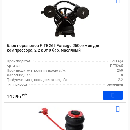
Блок поршневой F-TB265 Forsage 250 л/мин для
компрессора, 2.2 кВт 8 бар, масляный
Производитель:
Forsage
Артикул:
F-TB265
Производительность на входе, л/м:
250
Давление, Бар:
8
Требуемая мощность двигателя, кВт:
2.2
Тип привода:
ременной
руб
14 396