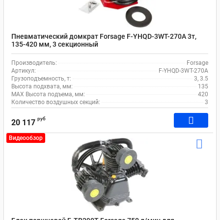
Пневматический домкрат Forsage F-YHQD-3WT-270A 3т,
135-420 мм, 3 секционный
Производитель:
Forsage
Артикул:
F-YHQD-3WT-270A
Грузоподъемность, т:
3, 3.5
Высота подхвата, мм:
135
MAX Высота подъема, мм:
420
Количество воздушных секций:
3
руб
20 117
Видеообзор