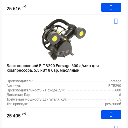
руб
25 616
Блок поршневой F-TB290 Forsage 600 л/мин для
компрессора, 5.5 кВт 8 бар, масляный
Производитель:
Forsage
Артикул:
F-TB290
Производительность на входе, л/м:
600
Давление, Бар:
8
Требуемая мощность двигателя, кВт:
5.5
Тип привода:
ременной
руб
25 405