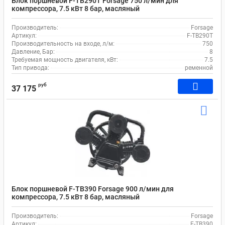
Блок поршневой F-TB290T Forsage 750 л/мин для
компрессора, 7.5 кВт 8 бар, масляный
Производитель:
Forsage
Артикул:
F-TB290T
Производительность на входе, л/м:
750
Давление, Бар:
8
Требуемая мощность двигателя, кВт:
7.5
Тип привода:
ременной
руб
37 175
Блок поршневой F-TB390 Forsage 900 л/мин для
компрессора, 7.5 кВт 8 бар, масляный
Производитель:
Forsage
Артикул:
F-TB390