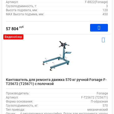
Артикул:
F-8822(Forsage)
Грузоподъемность, т:
3
Высота подхвата, мм:
120
MAX Высота подъема, мм:
450
руб
57 804
Видеообзор
Кантователь для ремонта движка 570 кг ручной Forsage F-
T25672 (T25671) с полочкой
Производитель:
Forsage
Артикул:
F-T25672 (T25671)
Форма основания:
П-образная
Грузоподъемность, кг:
570
Тип привода:
механический
Опции:
4 регулируемых кронштейна, Лоток для инструмента, упоры