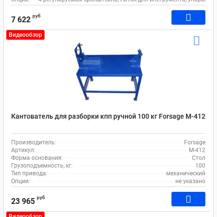
руб
7 622
Видеообзор
Кантователь для разборки кпп ручной 100 кг Forsage М-412
Производитель:
Forsage
Артикул:
М-412
Форма основания:
Стол
Грузоподъемность, кг:
100
Тип привода:
механический
Опции:
не указано
руб
23 965
Видеообзор