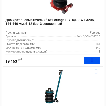
Домкрат пневматический 5т Forsage F-YHQD-3WT-320A,
144-440 мм, 6-12 бар, 3 секционный
Производитель:
Forsage
Артикул:
F-YHQD-3WT-320A
Грузоподъемность, т:
5
Высота подхвата, мм:
144
MAX Высота подъема, мм:
440
Количество воздушных секций:
3
руб
19 163