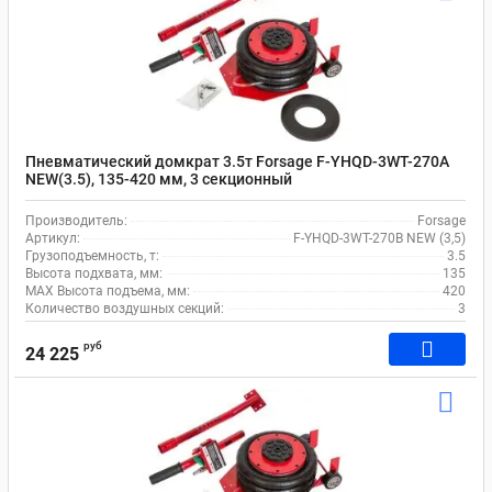
Пневматический домкрат 3.5т Forsage F-YHQD-3WT-270A
NEW(3.5), 135-420 мм, 3 секционный
Производитель:
Forsage
Артикул:
F-YHQD-3WT-270B NEW (3,5)
Грузоподъемность, т:
3.5
Высота подхвата, мм:
135
MAX Высота подъема, мм:
420
Количество воздушных секций:
3
руб
24 225