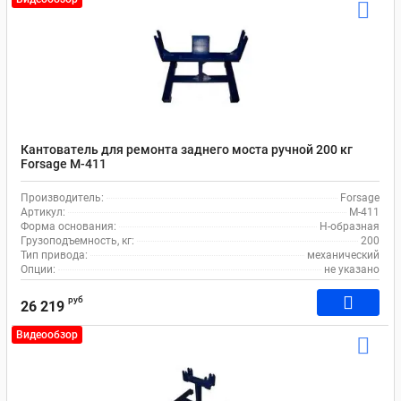
Кантователь для ремонта заднего моста ручной 200 кг
Forsage М-411
Производитель:
Forsage
Артикул:
М-411
Форма основания:
Н-образная
Грузоподъемность, кг:
200
Тип привода:
механический
Опции:
не указано
руб
26 219
Видеообзор