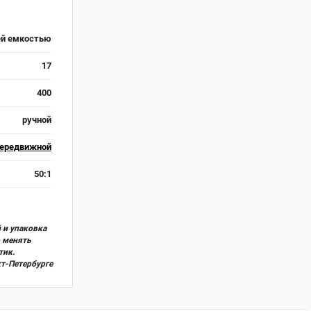
ей емкостью
17
400
ручной
ередвижной
50:1
 и упаковка
о менять
тик.
кт-Петербурге