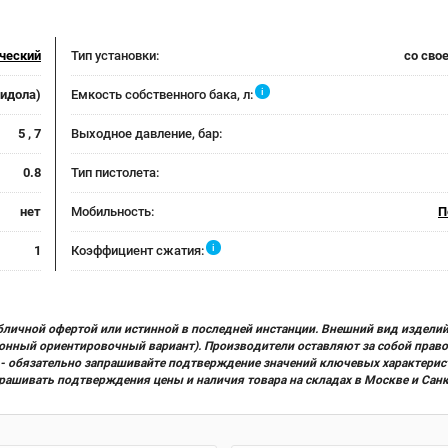
ческий
Тип установки:
со сво
i
лидола)
Емкость собственного бака, л:
5 , 7
Выходное давление, бар:
0.8
Тип пистолета:
нет
Мобильность:
П
i
1
Коэффициент сжатия:
бличной офертой или истинной в последней инстанции. Внешний вид изделий
ционный ориентировочный вариант). Производители оставляют за собой прав
х) - обязательно запрашивайте подтверждение значений ключевых характерис
прашивать подтверждения цены и наличия товара на складах в Москве и Сан