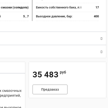
 смазки (солидола)
Емкость собственного бака, л:
i
17
i
5 , 7
Выходное давление, бар:
400
35 483
руб
Предзаказ
ых смазочных
предприятий,
кое выходное