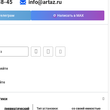
88-45
info@artaz.ru
телеграм
Написать в MAX
з
няйте
йте
тики
пневматический
Тип установки:
со своей емкостью