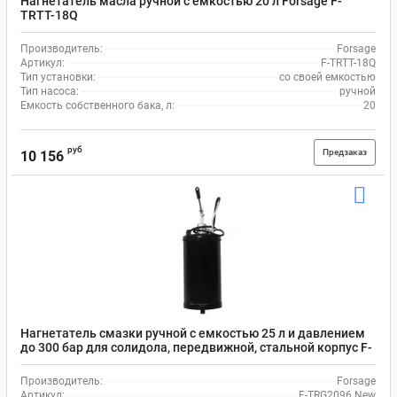
Нагнетатель масла ручной с емкостью 20 л Forsage F-
TRTT-18Q
Производитель:
Forsage
Артикул:
F-TRTT-18Q
Тип установки:
со своей емкостью
Тип насоса:
ручной
Емкость собственного бака, л:
20
руб
Предзаказ
10 156
Нагнетатель смазки ручной с емкостью 25 л и давлением
до 300 бар для солидола, передвижной, стальной корпус F-
TRG2096 Forsage
Производитель:
Forsage
Артикул:
F-TRG2096 New