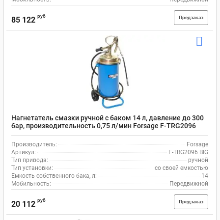
руб
Предзаказ
85 122
Нагнетатель смазки ручной с баком 14 л, давление до 300
бар, производительность 0,75 л/мин Forsage F-TRG2096
BIG
Производитель:
Forsage
Артикул:
F-TRG2096 BIG
Тип привода:
ручной
Тип установки:
со своей емкостью
Емкость собственного бака, л:
14
Мобильность:
Передвижной
руб
Предзаказ
20 112