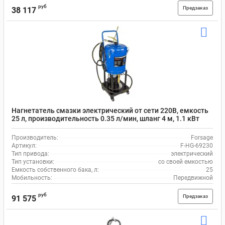
руб
Предзаказ
38 117
Нагнетатель смазки электрический от сети 220В, емкость
25 л, производительность 0.35 л/мин, шланг 4 м, 1.1 кВт
Forsage F-HG-69230
Производитель:
Forsage
Артикул:
F-HG-69230
Тип привода:
электрический
Тип установки:
со своей емкостью
Емкость собственного бака, л:
25
Мобильность:
Передвижной
руб
Предзаказ
91 575