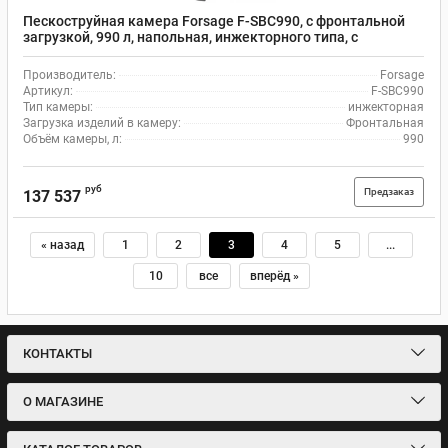
Пескоструйная камера Forsage F-SBC990, с фронтальной
загрузкой, 990 л, напольная, инжекторного типа, с
электродвигателем
Производитель:
Forsage
Артикул:
F-SBC990
Тип камеры:
инжекторная
Загрузка изделий в камеру:
Фронтальная
Объём камеры, л:
990
руб
Предзаказ
137 537
« назад
1
2
3
4
5
...
10
все
вперёд »
КОНТАКТЫ
О МАГАЗИНЕ