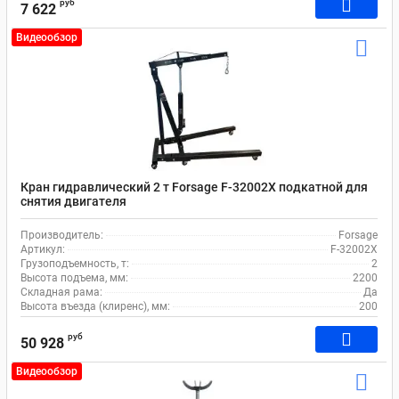
руб
7 622
Видеообзор
Кран гидравлический 2 т Forsage F-32002X подкатной для
снятия двигателя
Производитель:
Forsage
Артикул:
F-32002X
Грузоподъемность, т:
2
Высота подъема, мм:
2200
Складная рама:
Да
Высота въезда (клиренс), мм:
200
руб
50 928
Видеообзор