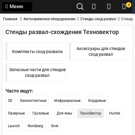
0
Меню
Главная
Автосервисное оборудование
Стенды сход-развал
Стенды 
Стенды развал-схождения Техновектор
Аксессуары для стендов
Комплекты сход-развала
сход-развал
Запасные части для стендов
сход-развал
Часто ищут:
3D
Бесконтактные
Инфракрасные
Кордовые
Лазерные
Грузовые
Для ямы
ТехноВектор
Hunter
Launch
Nordberg
Sivik