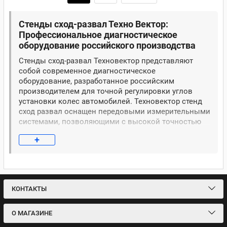
Стенды сход-развал Техно Вектор:
Профессиональное диагностическое
оборудование российского производства
Стенды сход-развал Техновектор представляют
собой современное диагностическое
оборудование, разработанное российским
производителем для точной регулировки углов
установки колес автомобилей. Техновектор стенд
сход развал оснащен передовыми измерительными
системами, позволяющими с высокой точностью
определять параметры развала, схождения и
+
кастера. Стенд сход развал Вектор отличается
надежностью конструкции и простотой
эксплуатации, что делает его идеальным решением
для автосервисов различного уровня.
Оборудование используется для диагностики и
КОНТАКТЫ
регулировки геометрии колес легковых
автомобилей, внедорожников и легких грузовиков.
Стенд развал схождения Техновектор обеспечивает
О МАГАЗИНЕ
точные измерения, которые позволяют продлить