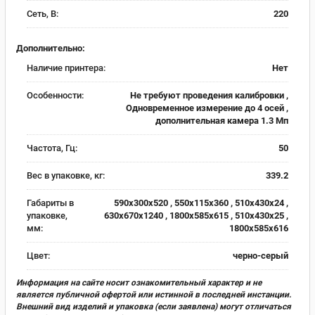
Сеть, В:
220
Дополнительно:
Наличие принтера:
Нет
Особенности:
Не требуют проведения калибровки ,
Одновременное измерение до 4 осей ,
дополнительная камера 1.3 Мп
Частота, Гц:
50
Вес в упаковке, кг:
339.2
Габариты в
590x300x520 , 550x115x360 , 510x430x24 ,
упаковке,
630x670x1240 , 1800x585x615 , 510x430x25 ,
мм:
1800x585x616
Цвет:
черно-серый
Информация на сайте носит ознакомительный характер и не
является публичной офертой или истинной в последней инстанции.
Внешний вид изделий и упаковка (если заявлена) могут отличаться