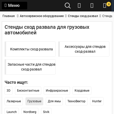
0
Меню
Главная
Автосервисное оборудование
Стенды сход-развал
Стенды 
Стенды сход развала для грузовых
автомобилей
Аксессуары для стендов
Комплекты сход-развала
сход-развал
Запасные части для стендов
сход-развал
Часто ищут:
3D
Бесконтактные
Инфракрасные
Кордовые
Лазерные
Грузовые
Для ямы
ТехноВектор
Hunter
Launch
Nordberg
Sivik