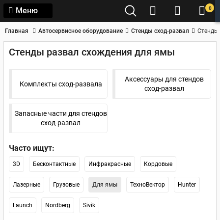
0
Меню
Главная
Автосервисное оборудование
Стенды сход-развал
Стенды
Стенды развал схождения для ямы
Аксессуары для стендов
Комплекты сход-развала
сход-развал
Запасные части для стендов
сход-развал
Часто ищут:
3D
Бесконтактные
Инфракрасные
Кордовые
Лазерные
Грузовые
Для ямы
ТехноВектор
Hunter
Launch
Nordberg
Sivik