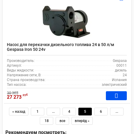
Насос для перекачки дизельного топлива 24 в 50 л/м
Gespasa Iron 50 24v
Производитель:
Gespasa
Артикул:
00011
Виды жидкости:
дизель
Напряжение сети, В:
24
Страна производства:
Испания
Тип насоса:
электрический
30 303
руб
27 273
« назад
1
...
4
5
6
...
18
все
вперёд »
Рекомендуем посмотреть: