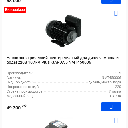
58 000
Видеообзор
Насос электрический шестеренчатый для дизеля, масла и
воды 220В 10 л/м Piusi GARDA 5 NMT450006
Производитель:
Piusi
Артикул:
NMT450006
Виды жидкости:
дизель, масло, вода
Напряжение сети, В:
220
Страна производства:
Италия
Модельный ряд:
GARDA
руб
49 300