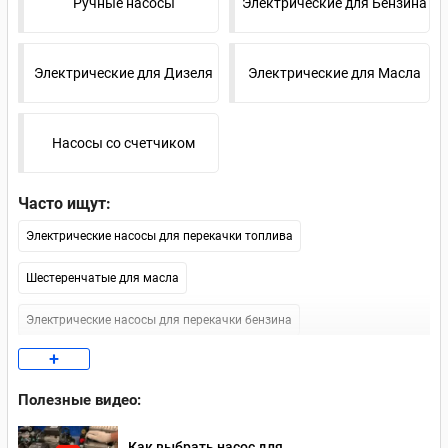
Ручные насосы
Электрические для Бензина
Электрические для Дизеля
Электрические для Масла
Насосы со счетчиком
Часто ищут:
Электрические насосы для перекачки топлива
Шестеренчатые для масла
Электрические насосы для перекачки бензина
+
Насосы для дизеля 12В
Полезные видео:
Электрические насосы для перекачки масла
Как выбрать насос для
Насосы для перекачки дизельного топлива 220 В