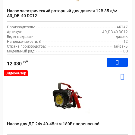
Насос электрический роторный для дизеля 12В 35 л/м
AR_DB-40 DC12
Производитель:
ARTAZ
Артикул:
AR_DB-40 DC12
Виды жидкости:
дизель
Напряжение сети, В:
12
Страна производства:
Тайвань
Модельный ряд:
DB
руб
12 030
Видеообзор
Насос для ДТ 24v 40-45л/м 180Вт переносной