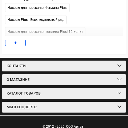
Насосы для перекачки бензина Piusi
Насосы Piusi: Весь модельный ряд
Насосы для перекачки топлива Piusi 12 вольт
+
Насосы для перекачки топлива Piusi 24 v
Насосы для перекачки топлива Piusi 220 В
КОНТАКТЫ
Насосы для перекачки топлива Piusi
О МАГАЗИНЕ
Насосы для перекачки дизельного топлива БелАвтоКомплект
(БелАК)
КАТАЛОГ ТОВАРОВ
Насосы для перекачки топлива БелАвтКомплект (БелАК)
МЫ В СОЦСЕТЯХ:
Насосы для перекачки топлива БелАК 12 В
Насосы для перекачки топлива БелАК 24 В
© 2012 - 2026
ООО Артаз.