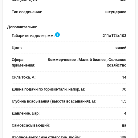
Тип соединения:
штуцерное
Дополнительно:
i
Габариты изделия, мм:
211x174x103
Цвет:
синий
Сфера
Коммерческое , Малый бизнес , Сельское
применения:
хозяйство
Сила тока, А:
14
Длина подачи по горизонтали, напор, м:
70
Глубина всасывания (высота всасывания), м:
1.5
Давление, Бар:
4
Самовсасывающий:
да
Входное-выходное отверстие, дюйм:
3/8