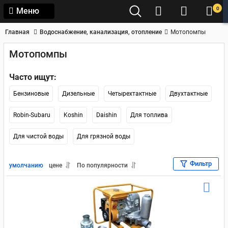
0
Меню
Главная
Водоснабжение, канализация, отопление
Мотопомпы
Мотопомпы
Часто ищут:
Бензиновые
Дизельные
Четырехтактные
Двухтактные
Robin-Subaru
Koshin
Daishin
Для топлива
Для чистой воды
Для грязной воды
Фильтр
умолчанию
цене
По популярности