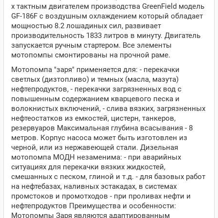
х тактным двигателем производства GreenField модель
GF-186F с воздушным охлаждением который обладает
мощностью 8.2 лошадиных сил, развивает
производительность 1833 литров в минуту. Двигатель
запускается ручным стартером. Все элементы
мотопомпы смонтированы на прочной раме.
Мотопомпа "заря" применяется для: - перекачки
светлых (дизтопливо) и темных (масла, мазута)
нефтепродуктов, - перекачки загрязненных вод с
повышенным содержанием кварцевого песка и
волокнистых включений, - слива вязких, загрязненных
нефтеостатков из емкостей, цистерн, танкеров,
резервуаров Максимальная глубина всасывания - 8
метров. Корпус насоса может быть изготовлен из
черной, или из нержавеющей стали. Дизельная
мотопомпа МОДН незаменима: - при аварийных
ситуациях для перекачки вязких жидкостей,
смешанных с песком, глиной и т.д. - для базовых работ
на нефтебазах, наливных эстакадах, в системах
промстоков и промотходов - при проливах нефти и
нефтепродуктов Преимущества и особенности:
Мотопомпы Заря являются адаптированным