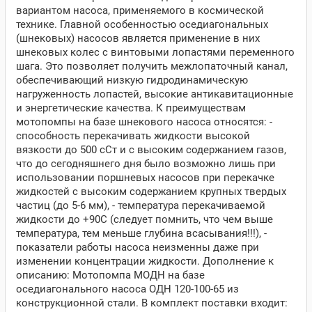
вариантом насоса, применяемого в космической
технике. Главной особенностью оседиагональных
(шнековых) насосов является применение в них
шнековых колес с винтовыми лопастями переменного
шага. Это позволяет получить межлопаточный канал,
обеспечивающий низкую гидродинамическую
нагруженность лопастей, высокие антикавитационные
и энергетические качества. К преимуществам
мотопомпы на базе шнекового насоса относятся: -
способность перекачивать жидкости высокой
вязкости до 500 сСт и с высоким содержанием газов,
что до сегодняшнего дня было возможно лишь при
использовании поршневых насосов при перекачке
жидкостей с высоким содержанием крупных твердых
частиц (до 5-6 мм), - температура перекачиваемой
жидкости до +90С (следует помнить, что чем выше
температура, тем меньше глубина всасывания!!!), -
показатели работы насоса неизменны даже при
изменении концентрации жидкости. Дополнение к
описанию: Мотопомпа МОДН на базе
оседиагонального насоса ОДН 120-100-65 из
конструкционной стали. В комплект поставки входит: