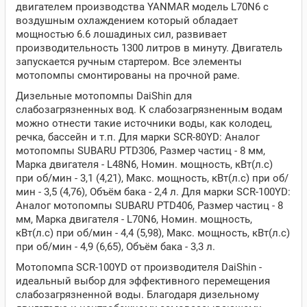
двигателем производства YANMAR модель L70N6 с
воздушным охлаждением который обладает
мощностью 6.6 лошадиных сил, развивает
производительность 1300 литров в минуту. Двигатель
запускается ручным стартером. Все элементы
мотопомпы смонтированы на прочной раме.
Дизельные мотопомпы DaiShin для
слабозагрязненных вод. К слабозагрязненным водам
можно отнести такие источники воды, как колодец,
речка, бассейн и т.п. Для марки SCR-80YD: Аналог
мотопомпы SUBARU PTD306, Размер частиц - 8 мм,
Марка двигателя - L48N6, Номин. мощность, кВт(л.с)
при об/мин - 3,1 (4,21), Макс. мощность, кВт(л.с) при об/
мин - 3,5 (4,76), Объём бака - 2,4 л. Для марки SCR-100YD:
Аналог мотопомпы SUBARU PTD406, Размер частиц - 8
мм, Марка двигателя - L70N6, Номин. мощность,
кВт(л.с) при об/мин - 4,4 (5,98), Макс. мощность, кВт(л.с)
при об/мин - 4,9 (6,65), Объём бака - 3,3 л.
Мотопомпа SCR-100YD от производителя DaiShin -
идеальный выбор для эффективного перемещения
слабозагрязненной воды. Благодаря дизельному