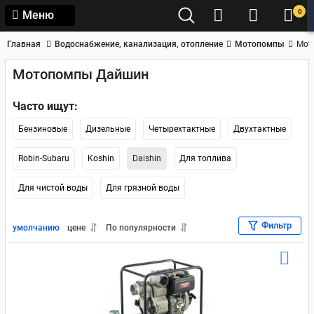
0
Меню
Главная
Водоснабжение, канализация, отопление
Мотопомпы
Мот
Мотопомпы Дайшин
Часто ищут:
Бензиновые
Дизельные
Четырехтактные
Двухтактные
Robin-Subaru
Koshin
Daishin
Для топлива
Для чистой воды
Для грязной воды
Фильтр
умолчанию
цене
По популярности