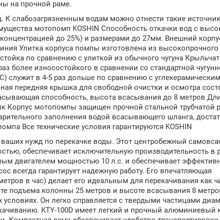
ы на прочной раме.
. К слабозагрязненным водам можно отнести такие источник
еимущества мотопомп KOSHIN Способность откачки вод с выс
концентрацией до 25%) и размерами до 27мм. Внешний корпу
иния Улитка корпуса помпы изготовлена из высокопрочного 
стойка по сравнению с улиткой из обычного чугуна Крыльчат
 раз более износостойкого в сравнении со стандартной чугун
C) служит в 4-5 раз дольше по сравнению с углекерамически
ная передняя крышка для свободной очистки и осмотра сост
асывающая способность, высота всасывания до 8 метров Дл
тик Корпус мотопомпы защищен прочной стальной трубчатой 
варительного заполнения водой всасывающего шланга, доста
помпа Все технические условия гарантируются KOSHIN
я ваших нужд по перекачке воды. Этот центробежный самов
остью, обеспечивает исключительную производительность в 
ым двигателем мощностью 10 л.с. и обеспечивает эффектив
сос всегда гарантирует надежную работу. Его впечатляющая
метров в час) делает его идеальным для перекачивания как чи
те подъема колонны 25 метров и высоте всасывания 8 метров
 условиях. Он легко справляется с твердыми частицами диам
екачиванию. KTY-100D имеет легкий и прочный алюминиевый 