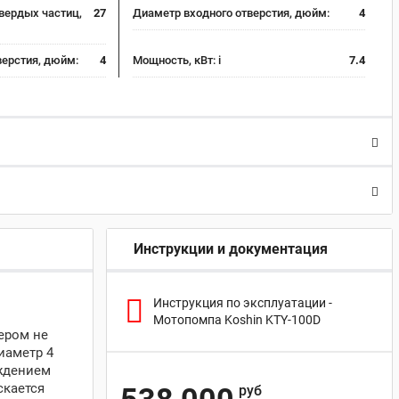
вердых частиц,
27
Диаметр входного отверстия, дюйм:
4
ерстия, дюйм:
4
Мощность, кВт:
i
7.4
Инструкции и документация
Инструкция по эксплуатации -
Мотопомпа Koshin KTY-100D
ером не
иаметр 4
ждением
скается
руб