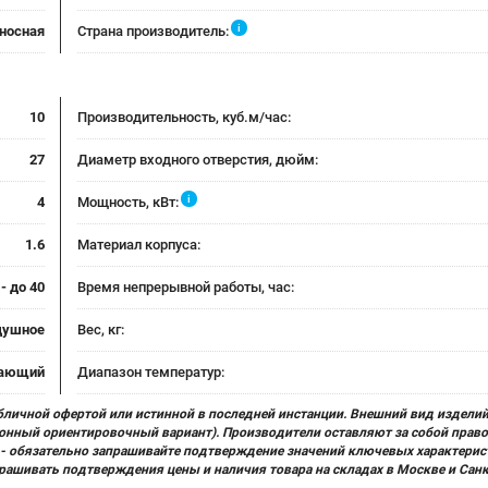
i
носная
Страна производитель:
10
Производительность, куб.м/час:
27
Диаметр входного отверстия, дюйм:
i
4
Мощность, кВт:
1.6
Материал корпуса:
 - до 40
Время непрерывной работы, час:
душное
Вес, кг:
вающий
Диапазон температур:
бличной офертой или истинной в последней инстанции. Внешний вид изделий
ционный ориентировочный вариант). Производители оставляют за собой прав
х) - обязательно запрашивайте подтверждение значений ключевых характерис
прашивать подтверждения цены и наличия товара на складах в Москве и Сан