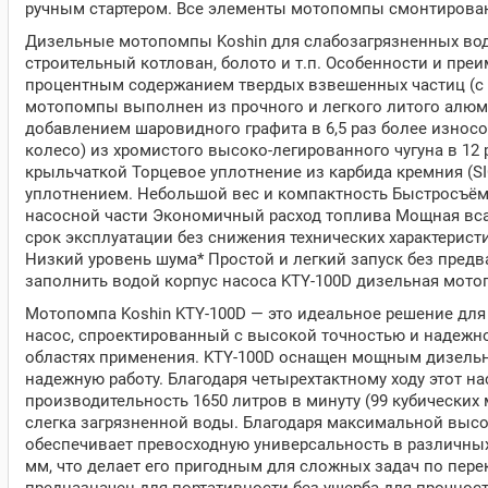
ручным стартером. Все элементы мотопомпы смонтирован
Дизельные мотопомпы Koshin для слабозагрязненных вод
строительный котлован, болото и т.п. Особенности и пр
процентным содержанием твердых взвешенных частиц (с 
мотопомпы выполнен из прочного и легкого литого алюм
добавлением шаровидного графита в 6,5 раз более износо
колесо) из хромистого высоко-легированного чугуна в 12
крыльчаткой Торцевое уплотнение из карбида кремния (SI
уплотнением. Небольшой вес и компактность Быстросъём
насосной части Экономичный расход топлива Мощная вс
срок эксплуатации без снижения технических характерис
Низкий уровень шума* Простой и легкий запуск без пред
заполнить водой корпус насоса KTY-100D дизельная мото
Мотопомпа Koshin KTY-100D — это идеальное решение дл
насос, спроектированный с высокой точностью и надежн
областях применения. KTY-100D оснащен мощным дизельн
надежную работу. Благодаря четырехтактному ходу этот на
производительность 1650 литров в минуту (99 кубических 
слегка загрязненной воды. Благодаря максимальной высо
обеспечивает превосходную универсальность в различных
мм, что делает его пригодным для сложных задач по пер