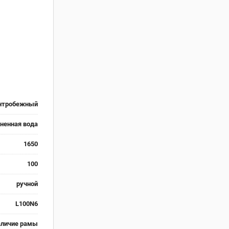
нтробежный
зненная вода
1650
100
ручной
L100N6
аличие рамы