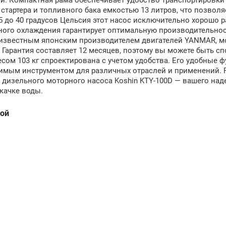
и. Компактная рама обеспечивает удобство транспортировки 
тартера и топливного бака емкостью 13 литров, что позволя
5 до 40 градусов Цельсия этот насос исключительно хорошо р
ного охлаждения гарантирует оптимальную производительнос
 известным японским производителем двигателей YANMAR, м
Гарантия составляет 12 месяцев, поэтому вы можете быть с
сом 103 кг спроектирована с учетом удобства. Его удобные 
имым инструментом для различных отраслей и применений. 
дизельного моторного насоса Koshin KTY-100D — вашего над
качке воды.
ной