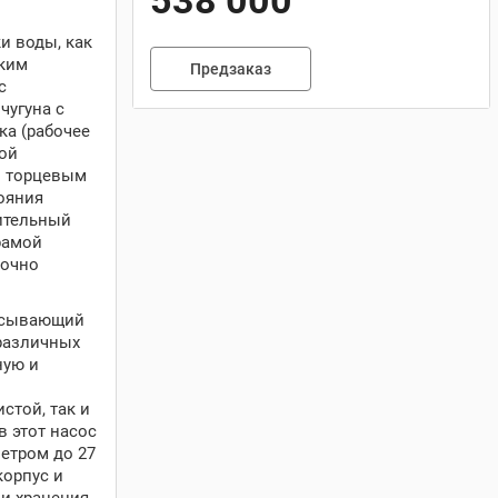
538 000
и воды, как
оким
Предзаказ
с
чугуна с
ка (рабочее
ной
м торцевым
ояния
ительный
рамой
точно
сасывающий
различных
ную и
стой, так и
 этот насос
етром до 27
корпус и