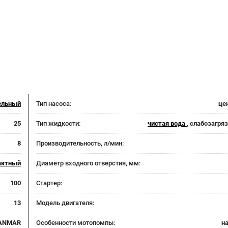
ельный
Тип насоса:
це
25
Тип жидкости:
чистая вода
, слабозагря
8
Производительность, л/мин:
тактный
Диаметр входного отверстия, мм:
100
Стартер:
13
Модель двигателя:
ANMAR
Особенности мотопомпы:
н