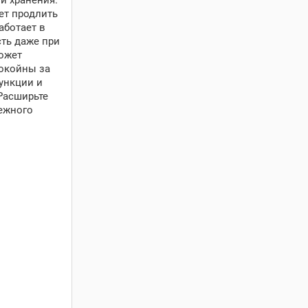
и хранения.
ет продлить
аботает в
ть даже при
ожет
покойны за
функции и
Расширьте
ежного