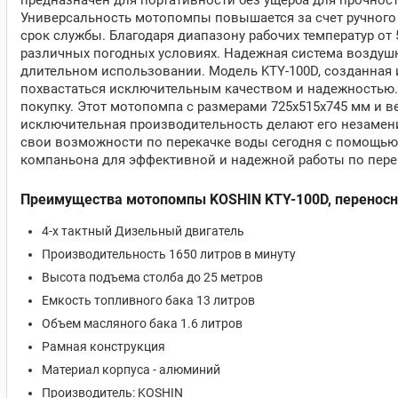
предназначен для портативности без ущерба для прочност
Универсальность мотопомпы повышается за счет ручного с
срок службы. Благодаря диапазону рабочих температур от 
различных погодных условиях. Надежная система воздуш
длительном использовании. Модель KTY-100D, созданная
похвастаться исключительным качеством и надежностью. 
покупку. Этот мотопомпа с размерами 725x515x745 мм и ве
исключительная производительность делают его незамен
свои возможности по перекачке воды сегодня с помощью 
компаньона для эффективной и надежной работы по пере
Преимущества мотопомпы KOSHIN KTY-100D, перенос
4-х тактный Дизельный двигатель
Производительность 1650 литров в минуту
Высота подъема столба до 25 метров
Емкость топливного бака 13 литров
Объем масляного бака 1.6 литров
Рамная конструкция
Материал корпуса - алюминий
Производитель: KOSHIN