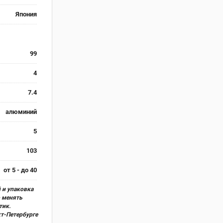
Япония
99
4
7.4
алюминий
5
103
от 5 - до 40
 и упаковка
о менять
тик.
кт-Петербурге