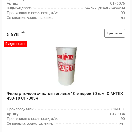
Артикул:
CT70076
Виды жидкости:
бензин, дизель, керосин
Пропускная способность, л/м:
90
Сепарация, водоотделение:
да
руб
Предзаказ
5 678
Видеообзор
Фильтр тонкой очистки топлива 10 микрон 90 л.м. CIM-TEK
450-10 CT70034
Производитель:
CIM-TEK
Артикул:
CT70034
Пропускная способность, л/м:
90
Сепарация, водоотделение:
нет