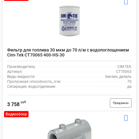
Фильтр для топлива 30 мкм до 70 л/м с водопоглощением
Cim-Tek CT70065 400-HS-30
Производитель:
CIM-TEK
Артикул:
CT70065
Виды жидкости:
бензин, дизель
Пропускная способность, л/м:
70
Сепарация, водоотделение:
да
руб
Предзаказ
3 758
Видеообзор