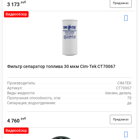
руб
Предзаказ
3 173
Видеообзор
Фильтр сепаратор топлива 30 мкм Cim-Tek CT70067
Производитель:
CIM-TEK
Артикул:
CT70067
Виды жидкости:
бензин, дизель
Пропускная способность, л/м:
70
Сепарация, водоотделение:
да
руб
Предзаказ
4 760
Видеообзор