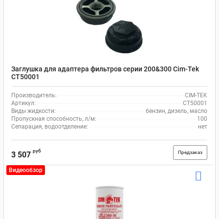
Заглушка для адаптера фильтров серии 200&300 Cim-Tek
CT50001
Производитель:
CIM-TEK
Артикул:
CT50001
Виды жидкости:
бензин, дизель, масло
Пропускная способность, л/м:
100
Сепарация, водоотделение:
нет
руб
Предзаказ
3 507
Видеообзор