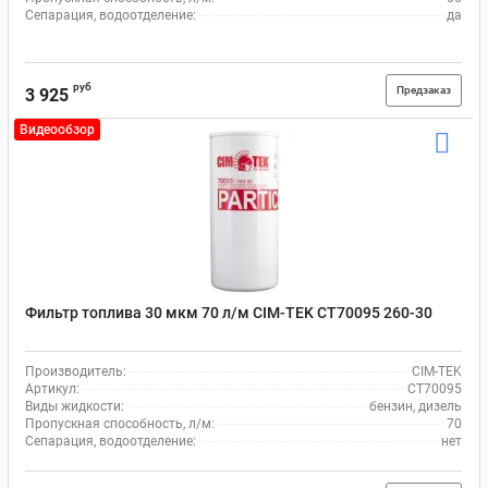
Сепарация, водоотделение:
да
руб
Предзаказ
3 925
Видеообзор
Фильтр топлива 30 мкм 70 л/м CIM-TEK CT70095 260-30
Производитель:
CIM-TEK
Артикул:
CT70095
Виды жидкости:
бензин, дизель
Пропускная способность, л/м:
70
Сепарация, водоотделение:
нет