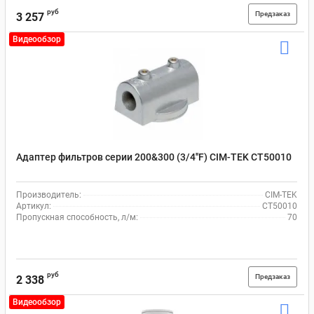
руб
Предзаказ
3 257
Видеообзор
Адаптер фильтров серии 200&300 (3/4''F) CIM-TEK CT50010
Производитель:
CIM-TEK
Артикул:
CT50010
Пропускная способность, л/м:
70
руб
Предзаказ
2 338
Видеообзор