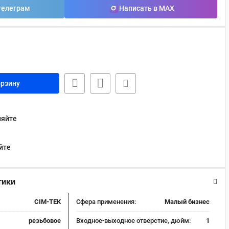
телеграм
Написать в MAX
орзину
няйте
йте
тики
CIM-TEK
Сфера применения:
Малый бизнес
резьбовое
Входное-выходное отверстие, дюйм:
1