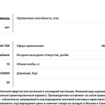
дизель
Пропускная способность, л/м:
нет
IM-TEK
Сфера применения:
М
ьбовое
Входное-выходное отверстие, дюйм:
10
Объем колбы, л:
100000
Давление, Бар:
25
бличной офертой или истинной в последней инстанции. Внешний вид изделий
ционный ориентировочный вариант). Производители оставляют за собой прав
х) - обязательно запрашивайте подтверждение значений ключевых характерис
прашивать подтверждения цены и наличия товара на складах в Москве и Сан