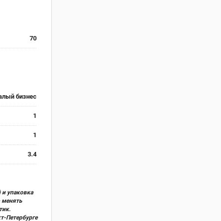
70
алый бизнес
1
1
3.4
 и упаковка
о менять
тик.
кт-Петербурге