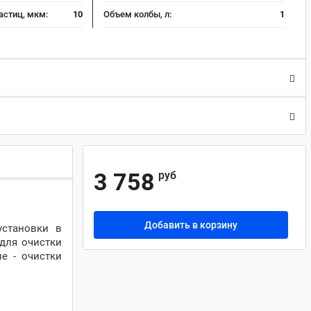
астиц, мкм:
10
Объем колбы, л:
1
3 758
руб
Добавить в корзину
установки в
для очистки
е - очистки