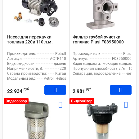
Насос для перекачки
Фильтр грубой очистки
топлива 220в 110 л.м.
топлива Piusi F08950000
Petroll Helios 100
линейный 100 мкм
Производитель:
Petroll
Производитель:
Piusi
Артикул:
ACTP110
Артикул:
F08950000
Виды жидкости:
дизель
Виды жидкости:
моющие жидкости, хи
Напряжение сети, В:
220
Пропускная способность, л/м:
105
Страна производства:
Китай
Сепарация, водоотделение:
нет
Модельный ряд:
Petroll Helios
руб
руб
22 934
2 981
Видеообзор
Видеообзор