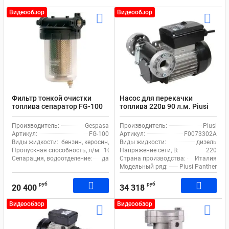
Видеообзор
Видеообзор
Фильтр тонкой очистки
Насос для перекачки
топлива сепаратор FG-100
топлива 220в 90 л.м. Piusi
Gespasa
Panther 90 F0073302A
Производитель:
Gespasa
Производитель:
Piusi
Артикул:
FG-100
Артикул:
F0073302A
Виды жидкости:
бензин, керосин, дизель
Виды жидкости:
дизель
Пропускная способность, л/м:
105
Напряжение сети, В:
220
Сепарация, водоотделение:
да
Страна производства:
Италия
Модельный ряд:
Piusi Panther
руб
руб
20 400
34 318
Видеообзор
Видеообзор