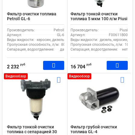
Фильтр очистки топлива
Фильтр тонкой очистки
Petroll GL-6
топлива 5 мкм 100 л/м Piusi
Clear Captor Filter Kit
F00611B00
Производитель:
Petroll
Производитель:
Piusi
Артикул:
GL-6
Артикул:
F00611B00
Виды жидкости:
керосин, дизель
Виды жидкости:
дизель, керосин, бе
Пропускная способность, л/м:
80
Пропускная способность, л/м:
100
Сепарация, водоотделение:
да
Сепарация, водоотделение:
нет
руб
руб
2 232
16 704
Видеообзор
Видеообзор
Фильтр тонкой очистки
Фильтр грубой очистки
топлива с сепарацией 30
топлива GL-4