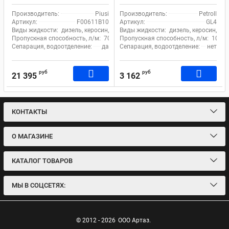
мкм 70 л.м. Piusi Clear
Captor Filter Kit water
Производитель:
Piusi
Производитель:
Petroll
F00611B10
Артикул:
F00611B10
Артикул:
GL4
Виды жидкости:
дизель, керосин, бензин
Виды жидкости:
дизель, керосин, бе
Пропускная способность, л/м:
70
Пропускная способность, л/м:
105
Сепарация, водоотделение:
да
Сепарация, водоотделение:
нет
руб
руб
21 395
3 162
КОНТАКТЫ
О МАГАЗИНЕ
КАТАЛОГ ТОВАРОВ
МЫ В СОЦСЕТЯХ:
© 2012 - 2026
ООО Артаз.