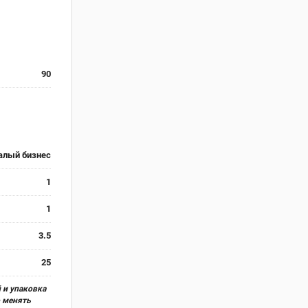
90
алый бизнес
1
1
3.5
25
 и упаковка
о менять