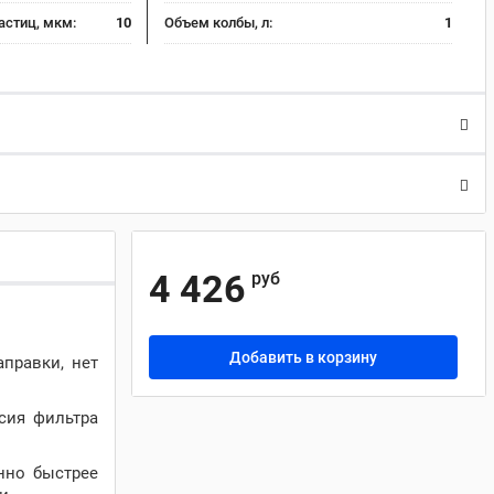
астиц, мкм:
10
Объем колбы, л:
1
4 426
руб
Добавить в корзину
правки, нет
сия фильтра
енно быстрее