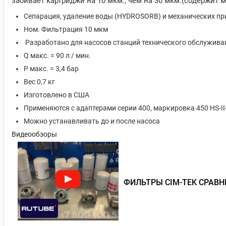
забивает картриджи на 10 мкм., чем на 30 мкм.(содержит
Сепарация, удаление воды (HYDROSORB) и механических пр
Ном. Фильтрация 10 мкм
Разработано для насосов станций технического обслуживан
Q макс. = 90 л / мин.
P макс. = 3,4 бар
Вес 0,7 кг
Изготовлено в США
Применяются с адаптерами серии 400, маркировка 450 HS-II
Можно устанавливать до и после насоса
Видеообзоры
ФИЛЬТРЫ CIM-TEK СРАВН