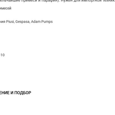
 мельчайшие примеси и парафин). Нужен для импортной техник
имесей
ия Piusi, Gespasa, Adam Pumps
-10
ЕНИЕ И ПОДБОР