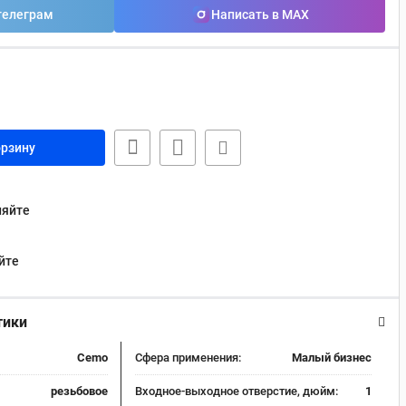
телеграм
Написать в MAX
орзину
няйте
йте
тики
Cemo
Сфера применения:
Малый бизнес
резьбовое
Входное-выходное отверстие, дюйм:
1