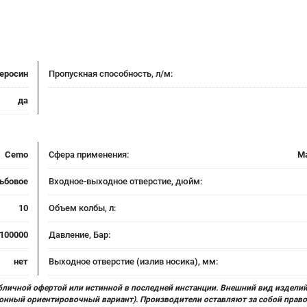
керосин
Пропускная способность, л/м:
да
Cemo
Сфера применения:
М
ьбовое
Входное-выходное отверстие, дюйм:
10
Объем колбы, л:
100000
Давление, Бар:
нет
Выходное отверстие (излив носика), мм:
бличной офертой или истинной в последней инстанции. Внешний вид изделий
ционный ориентировочный вариант). Производители оставляют за собой прав