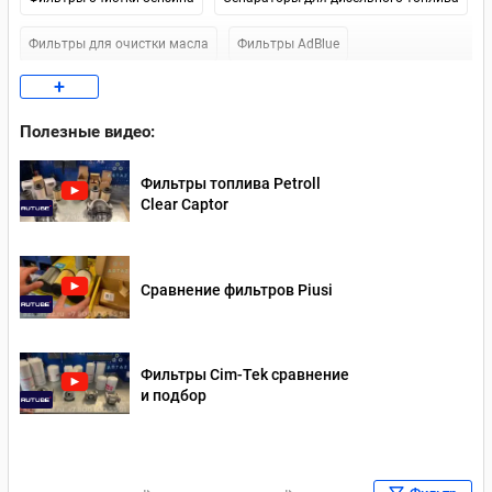
Фильтры для очистки масла
Фильтры AdBlue
+
Фильтры очистки топлива Piusi
Полезные видео:
Фильтры очистки топлива Gespasa
Фильтры топлива Petroll
Фильтры очистки топлива Facet
Clear Captor
Фильтры очистки топлива CIM-TEK
Сравнение фильтров Piusi
Фильтры Cim-Tek сравнение
и подбор