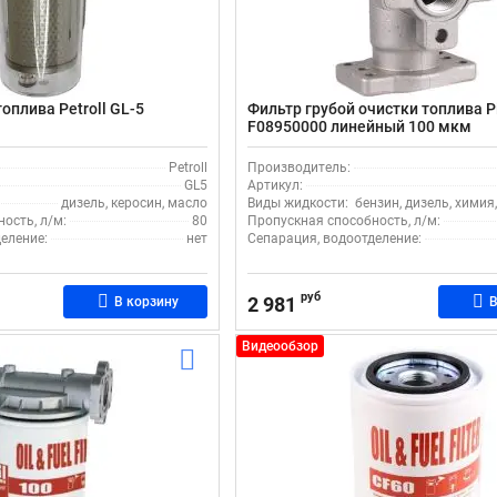
оплива Petroll GL-5
Фильтр грубой очистки топлива P
F08950000 линейный 100 мкм
Petroll
Производитель:
GL5
Артикул:
дизель, керосин, масло
Виды жидкости:
бензин, дизель, химия
ость, л/м:
80
Пропускная способность, л/м:
еление:
нет
Сепарация, водоотделение:
руб
2 981
В корзину
В
Видеообзор