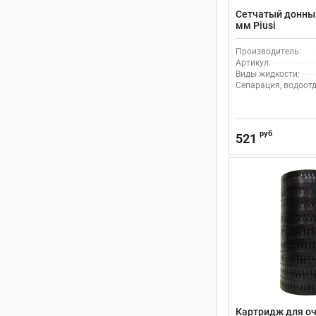
Сетчатый донный
мм Piusi
Производитель:
Артикул:
Виды жидкости:
Сепарация, водоотд
руб
521
Картридж для оч