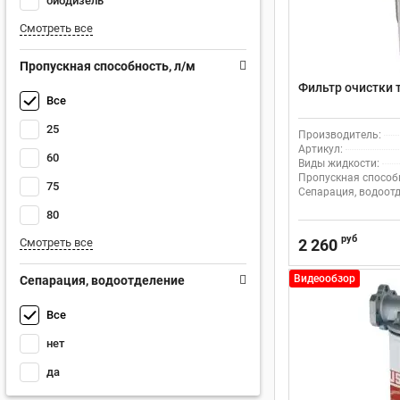
биодизель
Смотреть все
Пропускная способность, л/м
Фильтр очистки т
Все
25
Производитель:
Артикул:
60
Виды жидкости:
Пропускная способн
75
Сепарация, водоотд
80
руб
2 260
Смотреть все
Видеообзор
Сепарация, водоотделение
Все
нет
да