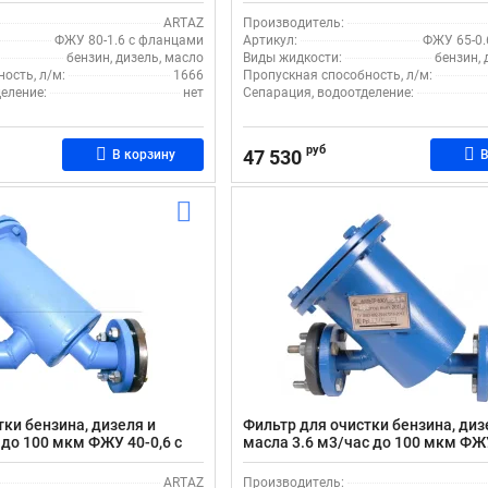
фланцами
ARTAZ
Производитель:
ФЖУ 80-1.6 с фланцами
Артикул:
ФЖУ 65-0.
бензин, дизель, масло
Виды жидкости:
бензин, 
ость, л/м:
1666
Пропускная способность, л/м:
еление:
нет
Сепарация, водоотделение:
руб
47 530
В корзину
В
тки бензина, дизеля и
Фильтр для очистки бензина, диз
 до 100 мкм ФЖУ 40-0,6 с
масла 3.6 м3/час до 100 мкм ФЖУ
фланцами
ARTAZ
Производитель: