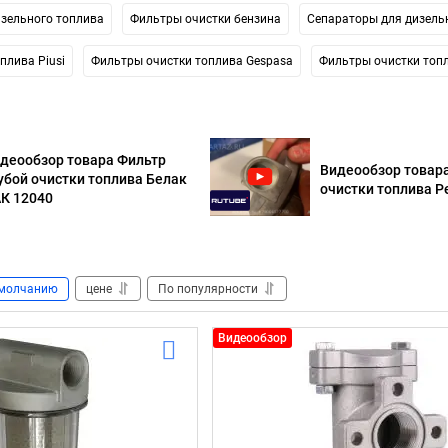
зельного топлива
Фильтры очистки бензина
Сепараторы для дизель
плива Piusi
Фильтры очистки топлива Gespasa
Фильтры очистки топл
деообзор товара Фильтр
Видеообзор товар
убой очистки топлива Белак
очистки топлива Pe
К 12040
молчанию
цене
По популярности
Видеообзор