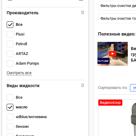
Фильтры очистки ди
Производитель
Фильтры очистки то
Все
Полезные видео:
Piusi
Petroll
Ви
ARTAZ
гр
БА
Adam Pumps
Смотреть все
Виды жидкости
Сортировать по:
у
Все
Видеообзор
масло
adblue/мочевина
бензин