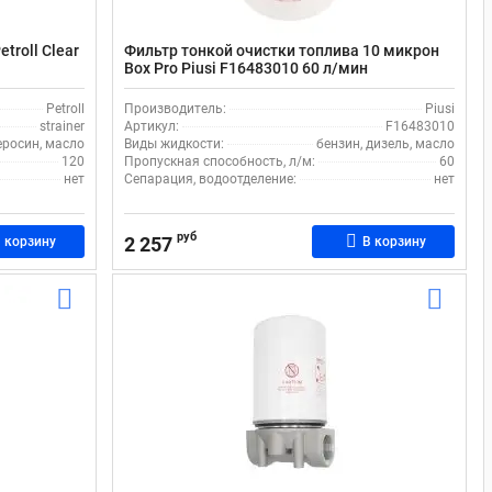
troll Clear
Фильтр тонкой очистки топлива 10 микрон
Box Pro Piusi F16483010 60 л/мин
Petroll
Производитель:
Piusi
strainer
Артикул:
F16483010
еросин, масло
Виды жидкости:
бензин, дизель, масло
120
Пропускная способность, л/м:
60
нет
Сепарация, водоотделение:
нет
руб
2 257
 корзину
В корзину