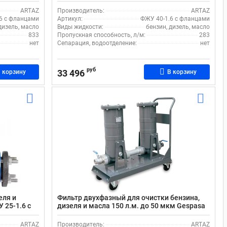
фланцами
ARTAZ
Производитель:
ARTAZ
6 с фланцами
Артикул:
ФЖУ 40-1.6 с фланцами
дизель, масло
Виды жидкости:
бензин, дизель, масло
833
Пропускная способность, л/м:
283
нет
Сепарация, водоотделение:
нет
руб
33 496
 корзину
В корзину
еля и
Фильтр двухфазный для очистки бензина,
 25-1.6 с
дизеля и масла 150 л.м. до 50 мкм Gespasa
FG-300x2 Mobile Filtering Kit + BAG-800_220В
ARTAZ
Производитель:
ARTAZ