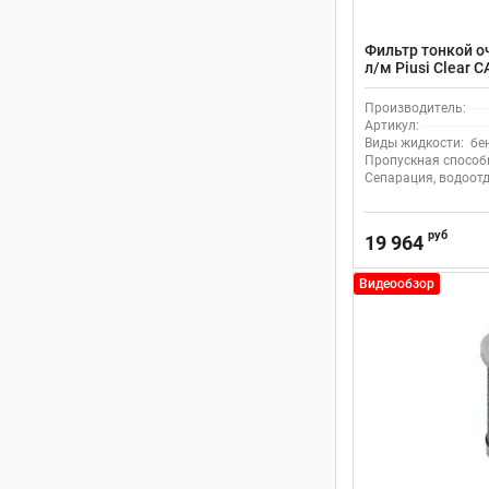
Фильтр тонкой о
л/м Piusi Clear 
Производитель:
Артикул:
Виды жидкости:
бе
Пропускная способн
Сепарация, водоотд
руб
19 964
Видеообзор