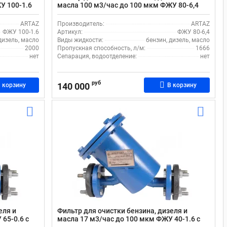
У 100-1.6
масла 100 м3/час до 100 мкм ФЖУ 80-6,4
ARTAZ
Производитель:
ARTAZ
ФЖУ 100-1.6
Артикул:
ФЖУ 80-6,4
дизель, масло
Виды жидкости:
бензин, дизель, масло
2000
Пропускная способность, л/м:
1666
нет
Сепарация, водоотделение:
нет
руб
140 000
 корзину
В корзину
еля и
Фильтр для очистки бензина, дизеля и
65-0.6 с
масла 17 м3/час до 100 мкм ФЖУ 40-1.6 с