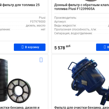
 фильтр для топлива 25
Донный фильтр с обратным клап
топлива Piusi F1239905A
Piusi
Производитель:
F07979000
Артикул:
дизель, масло
Виды жидкости:
еление:
нет
Пропускная способность, л/м:
Сепарация, водоотделение:
руб
5 578
В корзину
В
истки бензина, дизеля и
Фильтр для очистки бензина, диз