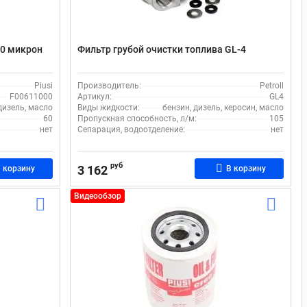
10 микрон
Фильтр грубой очистки топлива GL-4
Piusi
Производитель:
Petroll
F00611000
Артикул:
GL4
дизель, масло
Виды жидкости:
бензин, дизель, керосин, масло
60
Пропускная способность, л/м:
105
нет
Сепарация, водоотделение:
нет
руб
3 162
 корзину
В корзину
Видеообзор