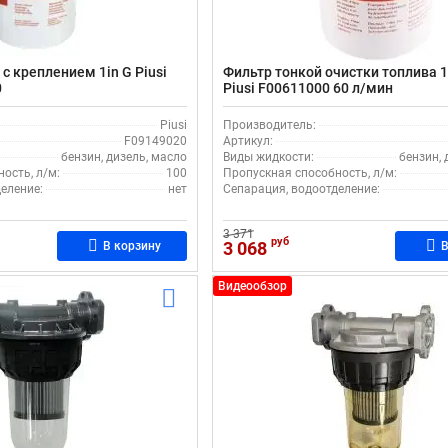
с креплением 1in G Piusi
Фильтр тонкой очистки топлива 
0
Piusi F00611000 60 л/мин
Piusi
Производитель:
F09149020
Артикул:
бензин, дизель, масло
Виды жидкости:
бензин, 
ость, л/м:
100
Пропускная способность, л/м:
еление:
нет
Сепарация, водоотделение:
3 371
руб
3 068
В корзину
В
Видеообзор