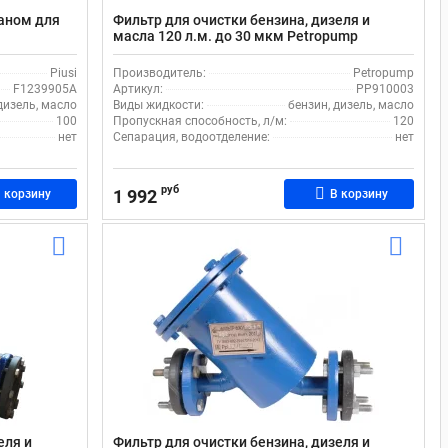
аном для
Фильтр для очистки бензина, дизеля и
масла 120 л.м. до 30 мкм Petropump
PP910003
Piusi
Производитель:
Petropump
F1239905A
Артикул:
PP910003
дизель, масло
Виды жидкости:
бензин, дизель, масло
100
Пропускная способность, л/м:
120
нет
Сепарация, водоотделение:
нет
руб
1 992
 корзину
В корзину
еля и
Фильтр для очистки бензина, дизеля и