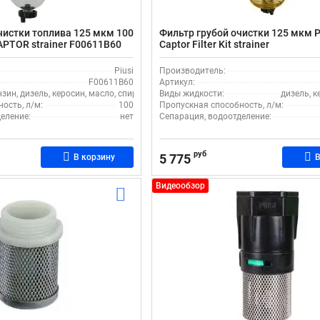
чистки топлива 125 мкм 100
Фильтр грубой очистки 125 мкм Pe
CAPTOR strainer F00611B60
Captor Filter Kit strainer
Piusi
Производитель:
F00611B60
Артикул:
нзин, дизель, керосин, масло, спирт
Виды жидкости:
дизель, к
ость, л/м:
100
Пропускная способность, л/м:
еление:
нет
Сепарация, водоотделение:
руб
5 775
В корзину
В
Видеообзор