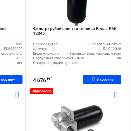
iusi
Фильтр грубой очистки топлива Белак БАК
12040
Piusi
Производитель:
БелАвтоКомплект
F08950000
Артикул:
БАК.12040
, керосин, кислота, масло, моющие жидкости, щелочи, спирт, стеклоомыватель
Виды жидкости:
бензин, дизель, керосин, масло
105
Пропускная способность, л/м:
100
нет
Сепарация, водоотделение:
нет
руб
4 676
 корзину
В корзину
Видеообзор