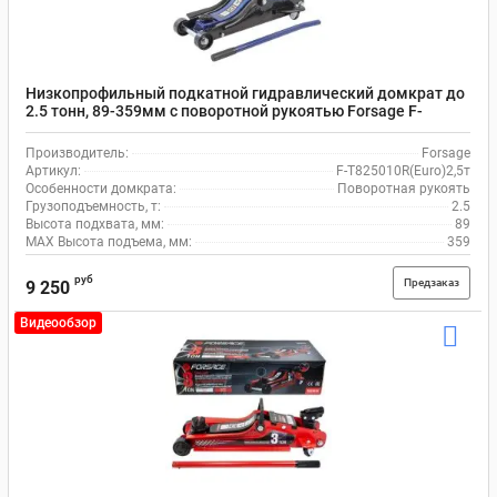
Низкопрофильный подкатной гидравлический домкрат до
2.5 тонн, 89-359мм с поворотной рукоятью Forsage F-
T825010R(Euro)2,5т
Производитель:
Forsage
Артикул:
F-T825010R(Euro)2,5т
Особенности домкрата:
Поворотная рукоять
Грузоподъемность, т:
2.5
Высота подхвата, мм:
89
MAX Высота подъема, мм:
359
руб
Предзаказ
9 250
Видеообзор