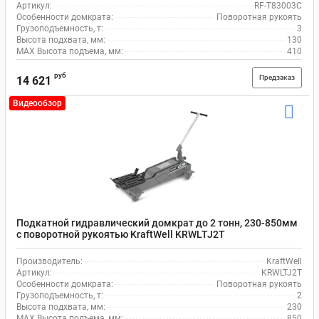
Артикул:
RF-T83003С
Особенности домкрата:
Поворотная рукоять
Грузоподъемность, т:
3
Высота подхвата, мм:
130
MAX Высота подъема, мм:
410
руб
Предзаказ
14 621
Видеообзор
Подкатной гидравлический домкрат до 2 тонн, 230-850мм
с поворотной рукоятью KraftWell KRWLTJ2T
Производитель:
KraftWell
Артикул:
KRWLTJ2T
Особенности домкрата:
Поворотная рукоять
Грузоподъемность, т:
2
Высота подхвата, мм:
230
MAX Высота подъема, мм:
850