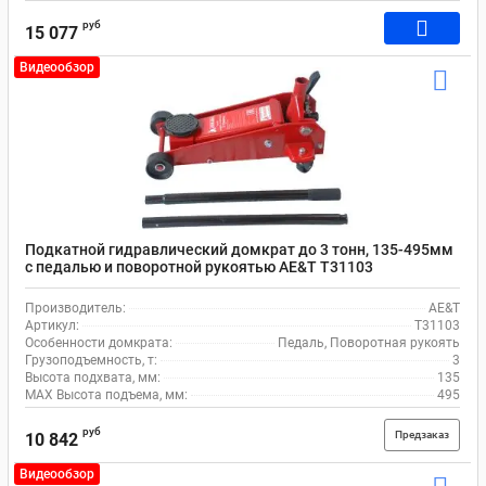
руб
15 077
Видеообзор
Подкатной гидравлический домкрат до 3 тонн, 135-495мм
с педалью и поворотной рукоятью AE&T T31103
Производитель:
AE&T
Артикул:
T31103
Особенности домкрата:
Педаль, Поворотная рукоять
Грузоподъемность, т:
3
Высота подхвата, мм:
135
MAX Высота подъема, мм:
495
руб
Предзаказ
10 842
Видеообзор