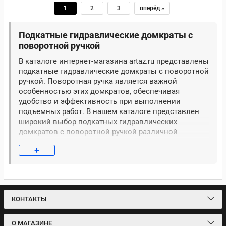
1
2
3
вперёд »
Подкатные гидравлические домкраты с
поворотной ручкой
В каталоге интернет-магазина artaz.ru представлены
подкатные гидравлические домкраты с поворотной
ручкой. Поворотная ручка является важной
особенностью этих домкратов, обеспечивая
удобство и эффективность при выполнении
подъемных работ. В нашем каталоге представлен
широкий выбор подкатных гидравлических
домкратов с поворотной ручкой различной
грузоподъемности и спецификации.
+
Преимущества подкатных гидравлических
домкратов с поворотной ручкой
Подкатные гидравлические домкраты с
КОНТАКТЫ
поворотной ручкой предлагают следующие
преимущества:
О МАГАЗИНЕ