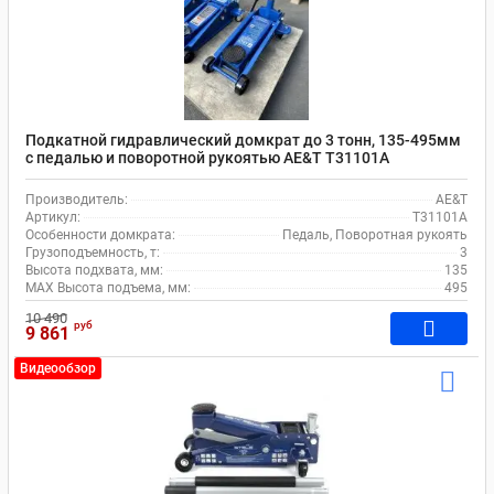
Подкатной гидравлический домкрат до 3 тонн, 135-495мм
с педалью и поворотной рукоятью AE&T T31101A
Производитель:
AE&T
Артикул:
T31101A
Особенности домкрата:
Педаль, Поворотная рукоять
Грузоподъемность, т:
3
Высота подхвата, мм:
135
MAX Высота подъема, мм:
495
10 490
руб
9 861
Видеообзор