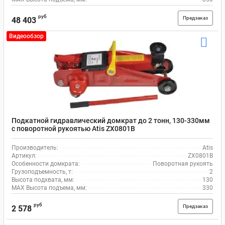
руб
Предзаказ
48 403
Видеообзор
Подкатной гидравлический домкрат до 2 тонн, 130-330мм
с поворотной рукоятью Atis ZX0801В
Производитель:
Atis
Артикул:
ZX0801В
Особенности домкрата:
Поворотная рукоять
Грузоподъемность, т:
2
Высота подхвата, мм:
130
MAX Высота подъема, мм:
330
руб
Предзаказ
2 578