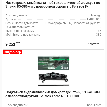
Низкопрофильный подкатной гидравлический домкрат до
3 тонн, 85-380мм с поворотной рукоятью Forsage F-
T825010
Производитель:
Forsage
Артикул:
F-T825010
Особенности домкрата:
Низкопрофильный, Поворотная рукоять
Грузоподъемность, т:
3
Высота подхвата, мм:
85
MAX Высота подъема, мм:
380
руб
Предзаказ
9 253
Видеообзор
Подкатной гидравлический домкрат до 3 тонн, 130-410мм
с поворотной рукоятью Rock Force RF-T83003С
Производитель:
Rock Force