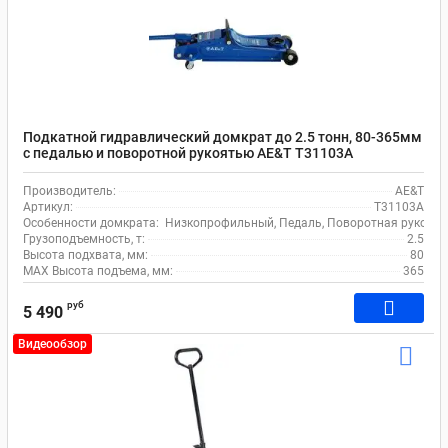
Подкатной гидравлический домкрат до 2.5 тонн, 80-365мм
с педалью и поворотной рукоятью AE&T T31103A
Производитель:
AE&T
Артикул:
T31103A
Особенности домкрата:
Низкопрофильный, Педаль, Поворотная рукоять
Грузоподъемность, т:
2.5
Высота подхвата, мм:
80
MAX Высота подъема, мм:
365
руб
5 490
Видеообзор