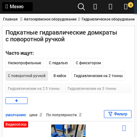
0
Меню
Главная
Автосервисное оборудование
Гидравлическое оборудование
Подкатные гидравлические домкраты
с поворотной ручкой
Часто ищут:
Низкопрофильные
С педалью
С фиксатором
С поворотной ручкой
В кейсе
Гидравлические на 2 тонны
Гидравлические на 2.5 тонны
Гидравлические на 3 тонны
+
Гидравлические на 3.5 тонны
Гидравлические на 5 тонн
Фильтр
Гидравлические на 10 тонн
Бренда Stels
Бренда Nordberg
умолчанию
цене
По популярности
Видеообзор
Бренда Forsage