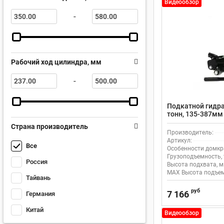
Видеообзор
-
Рабочий ход цилиндра, мм
-
Подкатной гидра
тонн, 135-387мм
Страна производитель
Производитель:
Артикул:
Все
Особенности домкр
Грузоподъемность, 
Россия
Высота подхвата, м
MAX Высота подъем
Тайвань
руб
7 166
Германия
Китай
Видеообзор