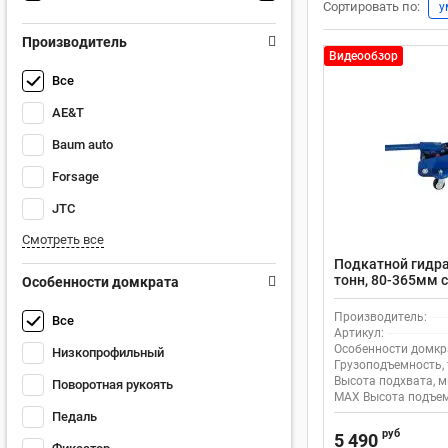
Сортировать по:
у
Производитель
Видеообзор
Все
AE&T
Baum auto
Forsage
JTC
Смотреть все
Подкатной гидра
тонн, 80-365мм 
Особенности домкрата
рукоятью AE&T 
Производитель:
Все
Артикул:
Особенности домкр
Низкопрофильный
Грузоподъемность, 
Высота подхвата, м
Поворотная рукоять
MAX Высота подъем
Педаль
руб
5 490