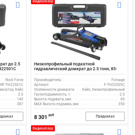
Видеообзор
ат до 2.5
Низкопрофильный подкатной
TH22501C
гидравлический домкрат до 2.5 тонн, 85-
350мм Forsage F-TH32505C
Rock Force
Производитель:
Forsage
RF-TH22501C
Артикул:
F-TH32505C
иксатор, Кейс
Особенности домкрата:
Кейс, Низкопрофильный
2.5
Грузоподъемность, т:
2.5
140
Высота подхвата, мм:
85
387
MAX Высота подъема, мм:
350
руб
8 301
едзаказ
Предзаказ
Видеообзор