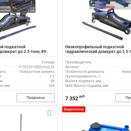
й подкатной
Низкопрофильный подкатной
омкрат до 2.5 тонн, 89-
гидравлический домкрат до 2.5 т
ной рукоятью Forsage F-
400мм Forsage F-T830031
,5т
Forsage
Производитель:
F-T825010R(Euro)2,5т
Артикул:
ата:
Поворотная рукоять
Особенности домкрата:
Низк
т:
2.5
Грузоподъемность, т:
м:
89
Высота подхвата, мм:
а, мм:
359
MAX Высота подъема, мм:
руб
7 352
Предзаказ
Пр
Видеообзор