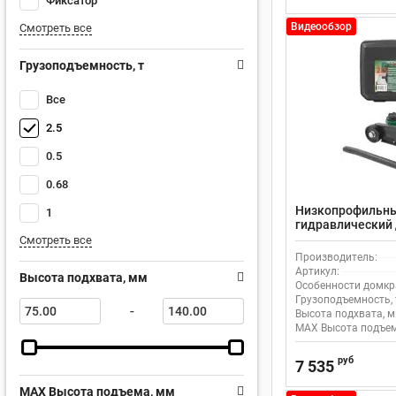
Фиксатор
Видеообзор
Смотреть все
Грузоподъемность, т
Все
2.5
0.5
0.68
Низкопрофильны
1
гидравлический д
350мм Rock Forc
Смотреть все
Производитель:
Артикул:
Высота подхвата, мм
Особенности домкр
Грузоподъемность, 
-
Высота подхвата, м
MAX Высота подъем
руб
7 535
MAX Высота подъема, мм