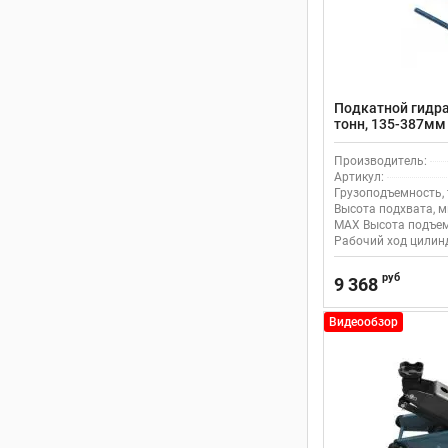
Подкатной гидра
тонн, 135-387мм
Производитель:
Артикул:
Грузоподъемность, 
Высота подхвата, м
MAX Высота подъем
Рабочий ход цилинд
руб
9 368
Видеообзор