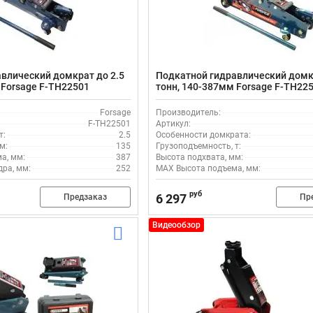
влический домкрат до 2.5
Подкатной гидравлический домкр
 Forsage F-TH22501
тонн, 140-387мм Forsage F-TH22
Forsage
Производитель:
F-TH22501
Артикул:
т:
2.5
Особенности домкрата:
м:
135
Грузоподъемность, т:
а, мм:
387
Высота подхвата, мм:
ра, мм:
252
MAX Высота подъема, мм:
руб
6 297
Предзаказ
Пр
Видеообзор