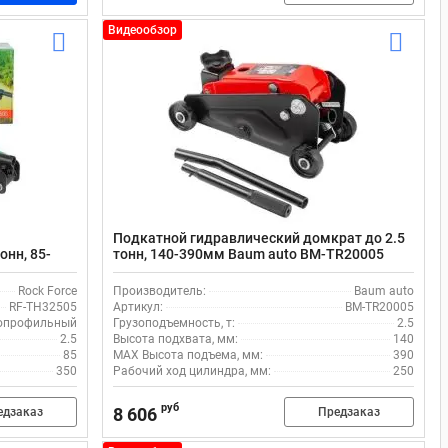
Видеообзор
Подкатной гидравлический домкрат до 2.5
онн, 85-
тонн, 140-390мм Baum auto BM-TR20005
Rock Force
Производитель:
Baum auto
RF-TH32505
Артикул:
BM-TR20005
опрофильный
Грузоподъемность, т:
2.5
2.5
Высота подхвата, мм:
140
85
MAX Высота подъема, мм:
390
350
Рабочий ход цилиндра, мм:
250
руб
8 606
едзаказ
Предзаказ