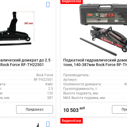
Видеообзор
влический домкрат до 2.5
Подкатной гидравлический домкр
 Rock Force RF-TH22501
тонн, 140-387мм Rock Force RF-
Rock Force
Производитель:
RF-TH22501
Артикул:
ата:
Кейс
Особенности домкрата:
Ф
т:
2.5
Грузоподъемность, т:
м:
135
Высота подхвата, мм:
а, мм:
387
MAX Высота подъема, мм:
руб
10 503
Предзаказ
Пр
Видеообзор