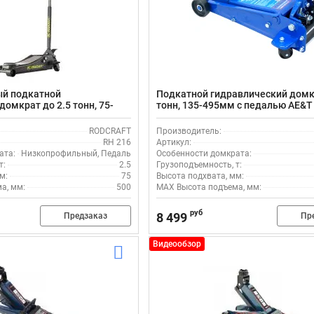
й подкатной
Подкатной гидравлический домкр
омкрат до 2.5 тонн, 75-
тонн, 135-495мм с педалью AE&T
ю RODCRAFT RH 216
RODCRAFT
Производитель:
RH 216
Артикул:
ата:
Низкопрофильный, Педаль
Особенности домкрата:
т:
2.5
Грузоподъемность, т:
м:
75
Высота подхвата, мм:
а, мм:
500
MAX Высота подъема, мм:
руб
8 499
Предзаказ
Пр
Видеообзор