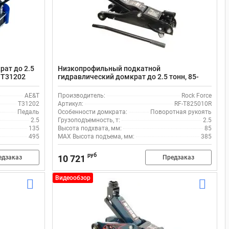
ат до 2.5
Низкопрофильный подкатной
 T31202
гидравлический домкрат до 2.5 тонн, 85-
385мм с поворотной рукоятью Rock Force
RF-T825010R
AE&T
Производитель:
Rock Force
T31202
Артикул:
RF-T825010R
Педаль
Особенности домкрата:
Поворотная рукоять
2.5
Грузоподъемность, т:
2.5
135
Высота подхвата, мм:
85
495
MAX Высота подъема, мм:
385
руб
10 721
едзаказ
Предзаказ
Видеообзор