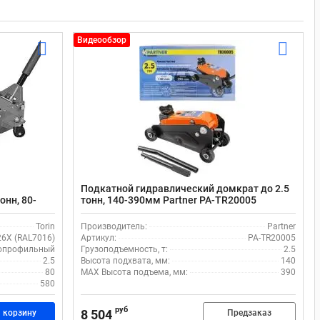
Видеообзор
Подкатной гидравлический домкрат до 2.5
онн, 80-
тонн, 140-390мм Partner PA-TR20005
)
Torin
Производитель:
Partner
6X (RAL7016)
Артикул:
PA-TR20005
опрофильный
Грузоподъемность, т:
2.5
2.5
Высота подхвата, мм:
140
80
MAX Высота подъема, мм:
390
580
руб
8 504
 корзину
Предзаказ