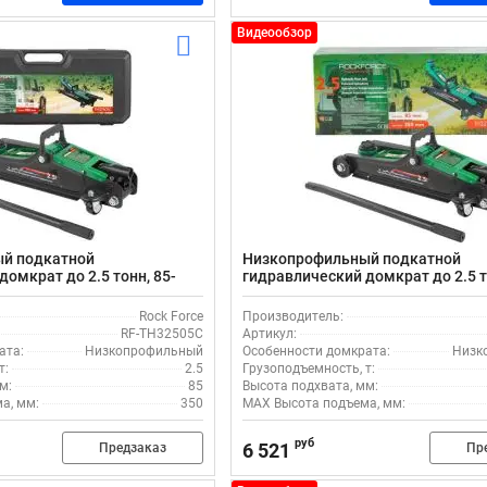
Видеообзор
й подкатной
Низкопрофильный подкатной
омкрат до 2.5 тонн, 85-
гидравлический домкрат до 2.5 т
e RF-TH32505C
350мм Rock Force RF-TH32505
Rock Force
Производитель:
RF-TH32505C
Артикул:
ата:
Низкопрофильный
Особенности домкрата:
Низк
т:
2.5
Грузоподъемность, т:
м:
85
Высота подхвата, мм:
а, мм:
350
MAX Высота подъема, мм:
руб
6 521
Предзаказ
Пр