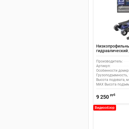
Низкопрофильны
гидравлический д
359мм с поворот
T825010R(Euro)2
Производитель:
Артикул:
Особенности домкр
Грузоподъемность, 
Высота подхвата, м
MAX Высота подъем
руб
9 250
Видеообзор