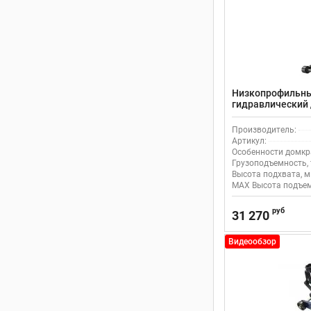
Низкопрофильны
гидравлический д
500мм с педаль
Производитель:
Артикул:
Особенности домкр
Грузоподъемность, 
Высота подхвата, м
MAX Высота подъем
руб
31 270
Видеообзор