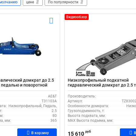
молчанию
цене
По популярности
Видеообзор
влический домкрат до 2.5
Низкопрофильный подкатной
с педалью и поворотной
гидравлический домкрат до 2.5 т
T31103A
580мм Torin TZ830026X (RAL7016
AE&T
Производитель:
T31103A
Артикул:
TZ83002
ата:
Низкопрофильный, Педаль, Поворотная рукоять
Особенности домкрата:
Низк
т:
2.5
Грузоподъемность, т:
м:
80
Высота подхвата, мм:
а, мм:
365
MAX Высота подъема, мм:
руб
15 610
В корзину
В