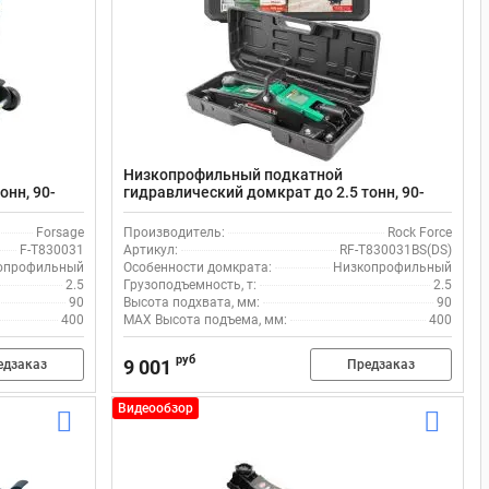
Низкопрофильный подкатной
онн, 90-
гидравлический домкрат до 2.5 тонн, 90-
400мм Rock Force RF-T830031BS(DS)
Forsage
Производитель:
Rock Force
F-T830031
Артикул:
RF-T830031BS(DS)
опрофильный
Особенности домкрата:
Низкопрофильный
2.5
Грузоподъемность, т:
2.5
90
Высота подхвата, мм:
90
400
MAX Высота подъема, мм:
400
руб
9 001
едзаказ
Предзаказ
Видеообзор