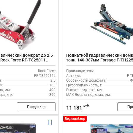
влический домкрат до 2.5
Подкатной гидравлический домкр
 Rock Force RF-T825011L
тонн, 140-387мм Forsage F-TH22
Rock Force
Производитель:
RF-T825011L
Артикул:
F-T
т:
2.5
Особенности домкрата:
Ф
м:
100
Грузоподъемность, т:
а, мм:
490
Высота подхвата, мм:
ра, мм:
390
MAX Высота подъема, мм:
руб
11 181
Предзаказ
Пр
Видеообзор