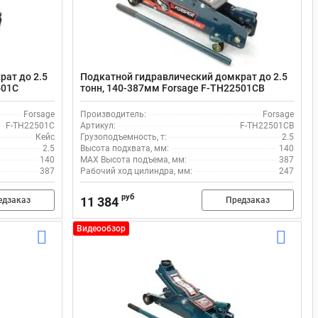
ат до 2.5
Подкатной гидравлический домкрат до 2.5
501C
тонн, 140-387мм Forsage F-TH22501CB
Forsage
Производитель:
Forsage
F-TH22501C
Артикул:
F-TH22501CB
Кейс
Грузоподъемность, т:
2.5
2.5
Высота подхвата, мм:
140
140
MAX Высота подъема, мм:
387
387
Рабочий ход цилиндра, мм:
247
руб
11 384
едзаказ
Предзаказ
Видеообзор