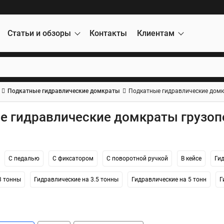
Статьи и обзоры
Контакты
Клиентам
Подкатные гидравлические домкраты
Подкатные гидравлические домк
е гидравлические домкраты грузоп
С педалью
С фиксатором
С поворотной ручкой
В кейсе
Ги
3 тонны
Гидравлические на 3.5 тонны
Гидравлические на 5 тонн
Г