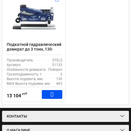
Подкатной гидравлический
домкрат до 3 тонн, 130-
465мм STELS 51133
Производитель:
STELS
Артикул:
51133
Особенности домкрата:
Поворотная рукоять, Фиксатор
Грузоподъемность, т:
3
Высота подхвата, мм:
130
MAX Высота подъема, мм:
465
руб
13 104
КОНТАКТЫ
О МАГАЗИНЕ