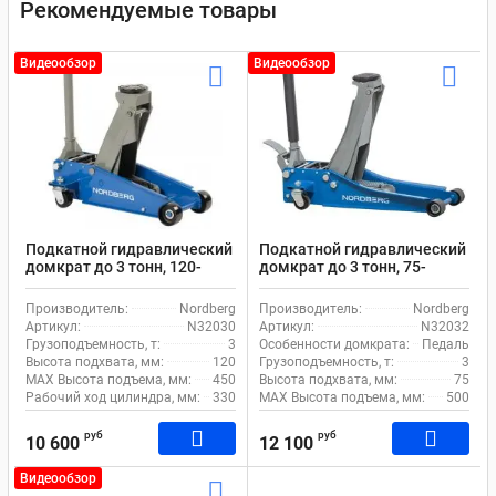
Рекомендуемые товары
Видеообзор
Видеообзор
Подкатной гидравлический
Подкатной гидравлический
домкрат до 3 тонн, 120-
домкрат до 3 тонн, 75-
450мм Nordberg N32030
500мм с педалью Nordberg
N32032
Производитель:
Nordberg
Производитель:
Nordberg
Артикул:
N32030
Артикул:
N32032
Грузоподъемность, т:
3
Особенности домкрата:
Педаль
Высота подхвата, мм:
120
Грузоподъемность, т:
3
MAX Высота подъема, мм:
450
Высота подхвата, мм:
75
Рабочий ход цилиндра, мм:
330
MAX Высота подъема, мм:
500
руб
руб
10 600
12 100
Видеообзор