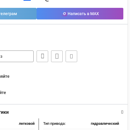
телеграм
Написать в MAX
з
няйте
йте
тики
легковой
Тип привода:
гидравлический