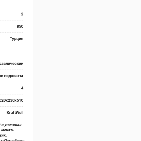
2
850
Турция
равлический
ые подхваты
4
020x230x510
KraftWell
 и упаковка
о менять
тик.
кт-Петербурге