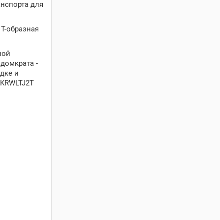
анспорта для
Т-образная
ной
домкрата -
дке и
 KRWLTJ2T