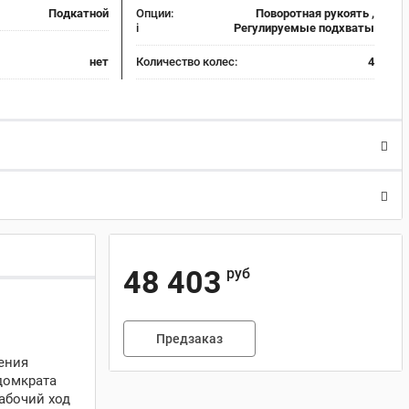
Подкатной
Опции:
Поворотная рукоять ,
i
Регулируемые подхваты
нет
Количество колес:
4
48 403
руб
Предзаказ
ения
домкрата
абочий ход