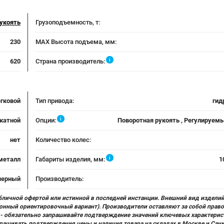
укоять
Грузоподъемность, т:
230
MAX Высота подъема, мм:
i
620
Страна производитель:
егковой
Тип привода:
гид
i
катной
Опции:
Поворотная рукоять , Регулируем
нет
Количество колес:
i
металл
Габариты изделия, мм:
1
 черный
Производитель:
бличной офертой или истинной в последней инстанции. Внешний вид изделий
ционный ориентировочный вариант). Производители оставляют за собой прав
х) - обязательно запрашивайте подтверждение значений ключевых характерис
прашивать подтверждения цены и наличия товара на складах в Москве и Сан