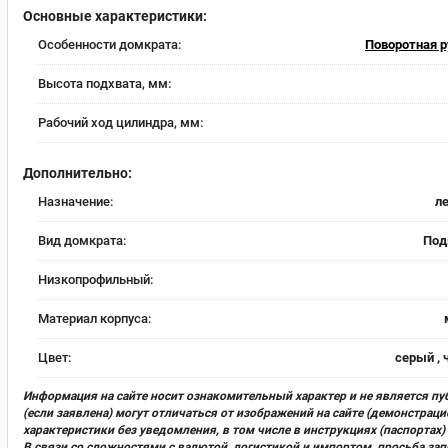
Основные характеристики:
Особенности домкрата:
Поворотная р
Высота подхвата, мм:
Рабочий ход цилиндра, мм:
Дополнительно:
Назначение:
л
Вид домкрата:
Под
Низкопрофильный:
Материал корпуса:
Цвет:
серый ,
Информация на сайте носит ознакомительный характер и не является пу
(если заявлена) могут отличаться от изображений на сайте (демонстра
характеристики без уведомления, в том числе в инструкциях (паспорта
В связи со сложностями с валютой, логистикой и импортом, просьба за