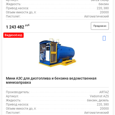
Артикул:
Benza Север
Жидкость:
бензин
Привод насоса:
220, 380
Объем емкости до, л:
20000
Пистолет:
Автоматический
руб
Предзаказ
1 243 482
Видеообзор
Мини АЗС для дизтоплива и бензина ведомственная
минизаправка
Производитель:
ARTAZ
Артикул:
Vedomst AZS
Жидкость:
бензин, дизель
Привод насоса:
220, 380
Объем емкости до, л:
20000
Пистолет:
Автоматический