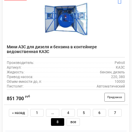
Мини АЗС для дизеля и бензина в контейнере
ведомственная КАЗС
Производитель:
Petroll
Артикул:
КАЗС
Жидкость:
бензин, дизель
Привод насоса:
220, 380
Объем емкости до, л:
10000
Пистолет:
Автоматический
руб
Предзаказ
851 700
« назад
1
...
4
5
6
7
8
все