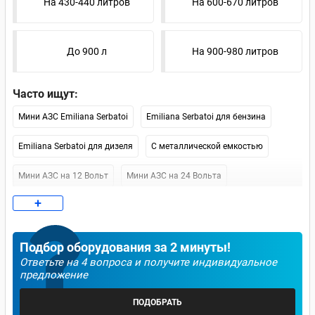
На 430-440 литров
На 600-670 литров
До 900 л
На 900-980 литров
Часто ищут:
Мини АЗС Emiliana Serbatoi
Emiliana Serbatoi для бензина
Emiliana Serbatoi для дизеля
С металлической емкостью
Мини АЗС на 12 Вольт
Мини АЗС на 24 Вольта
+
Мини АЗС на 220 Вольт
Мини АЗС на 1000 литров
Мини АЗС Artaz
Мини АЗС Petroll
Мини АЗС Piusi
Подбор оборудования за 2 минуты!
Ответьте на 4 вопроса и получите индивидуальное
Мини АЗС Kingspan
Москва (наличие)
СПб (наличие)
предложение
Мобильные
Контейнерные
ПОДОБРАТЬ