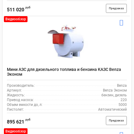
руб
Предзаказ
511 020
Видеообзор
Мини АЗС для дизельного топлива и бензина КАЗС Benza
Эконом
Производитель:
Benza
Артикул:
Benza Эконом
Жидкость:
бензин, дизель
Привод насоса:
220
Объем емкости до, л:
5000
Пистолет:
Автоматический
руб
Предзаказ
895 621
Видеообзор