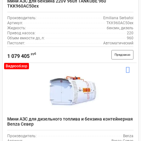
Мини АЗС для бензина 220V 960л TANKUBE 960
TKK960AC50ex
Производитель:
Emiliana Serbatoi
Артикул:
TKK960AC50ex
Жидкость:
бензин, дизель
Привод насоса:
220
Объем емкости до, л:
960
Пистолет:
Автоматический
руб
Предзаказ
1 079 405
Видеообзор
Мини АЗС для дизельного топлива и бензина контейнерная
Benza Север
Производитель:
Benza