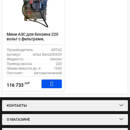
Мини АЗС для бензина 220
вольт с фильтрами,
автоматическим
пистолетом и счетчиком
Производитель:
ARTAZ
Artaz Benz200420
Артикул:
Artaz Benz200420
Жидкость:
бензин
Привод насоса:
220
Объем емкости до, л:
1000
Пистолет:
Автоматический
руб
116 733
КОНТАКТЫ
О МАГАЗИНЕ