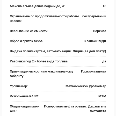
Максимальная длина подачи до, м:
15
Ограничение по продолжительности работы
беспрерывный
насоса:
Всасывание из емкости:
Верхнее
Сброс и приток газов:
Клапан СМДК
Выдача по чип-картам, автоматизация:
Опция (за доп.плату)
Разбивки под 2 и более вида топлива:
да
Ориентация емкости по максимальному
Горизонтальная
габариту:
Уровнемер:
Механический уровнемер
Исполнение КАЗС:
МТМ
Общие опции мини
Поворотная муфта осевая , Держатель
АЗС:
пистолета