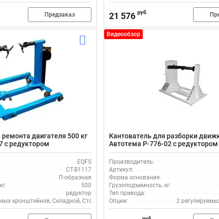
руб
21 576
Предзаказ
Пр
Видеообзор
 ремонта двигателя 500 кг
Кантователь для разборки движк
17 с редуктором
Автотема Р-776-02 с редуктором
EQFS
Производитель:
CT-B1117
Артикул:
П-образная
Форма основания:
кг:
500
Грузоподъемность, кг:
редуктор
Тип привода:
мых кронштейнов, Складной, Стопора на колесах
Опции:
2 регулируемы
руб