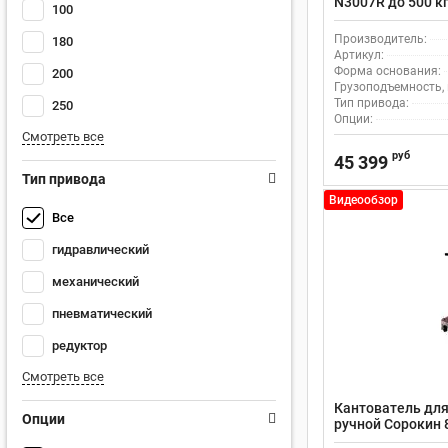
N3007R до 500 кг
100
профессиональ
Производитель:
180
Артикул:
Форма основания:
200
Грузоподъемность, 
Тип привода:
250
Опции:
Смотреть все
руб
45 399
Тип привода
Видеообзор
Все
гидравлический
механический
пневматический
редуктор
Смотреть все
Кантователь для
Опции
ручной Сорокин 