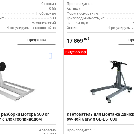
Сорокин
Производитель:
8.65
Артикул:
П-образная
Форма основания:
кг:
500
Грузоподъемность, кг:
механический
Тип привода:
4 регулируемых кронштейна
Опции:
4 регулируемы
руб
17 869
Предзаказ
Пр
Видеообзор
 разборки мотора 500 кг
Кантователь для монтажа движк
М с электроприводом
ручной Garwin GE-ES1000
Автотема
Производитель: