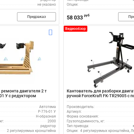
не указано
Опции:
руб
58 033
Предзаказ
Пр
Видеообзор
 ремонта двигателя 2 т
Кантователь для разборки двига
01 У с редуктором
ручной ForceKraft FK-TR29005 с 
Автотема
Производитель:
Р-776-01 У
Артикул:
Н-образная
Форма основания:
кг:
2000
Грузоподъемность, кг:
редуктор
Тип привода:
2 регулируемых кронштейна
Опции:
4 регулируемых кронштейна, Л