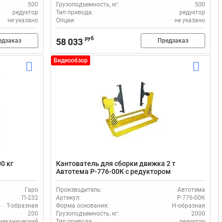
500
Грузоподъемность, кг:
500
редуктор
Тип привода:
редуктор
не указано
Опции:
не указано
руб
58 033
едзаказ
Предзаказ
Видеообзор
0 кг
Кантователь для сборки движка 2 т
Автотема Р-776-00К с редуктором
Гаро
Производитель:
Автотема
П-232
Артикул:
Р-776-00К
Т-образная
Форма основания:
Н-образная
200
Грузоподъемность, кг:
2000
механический
Тип привода:
редуктор