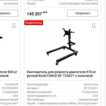
не указано
Опции:
2 регулируемых кронштейна
руб
145 207
едзаказ
Предзаказ
Видеообзор
теля 900 кг
Кантователь для ремонта двигателя 570 кг
полкой
ручной Rock FORCE RF-T25671 с полочкой
Forcekraft
Производитель:
Rock Force
FK-TR29005
Артикул:
RF-T25671
П-образная
Форма основания:
П-образная
900
Грузоподъемность, кг:
570
механический
Тип привода:
механический
оток для инструмента, упоры
Опции:
4 регулируемых кронштейна, Лоток для инструме