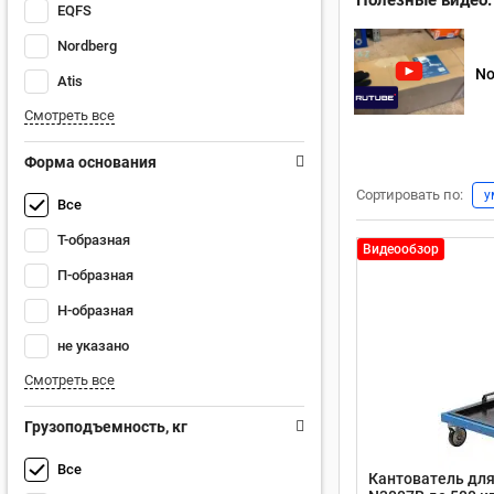
Полезные видео:
EQFS
Nordberg
No
Atis
Смотреть все
Форма основания
Сортировать по:
у
Все
Т-образная
Видеообзор
П-образная
Н-образная
не указано
Смотреть все
Грузоподъемность, кг
Все
Кантователь для