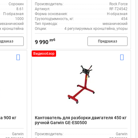
Сорокин
Производитель:
Rock Force
8.61
Артикул:
RF-T24542
П-образная
Форма основания:
Н-образная
1000
Грузоподъемность, кг:
454
механический
Тип привода:
механический
х кронштейна
Опции:
4 регулируемых кронштейна, упоры
руб
9 990
едзаказ
Предзаказ
Видеообзор
а 900 кг
Кантователь для разборки двигателя 450 кг
ручной Garwin GE-ES0500
Garwin
Производитель:
Garwin