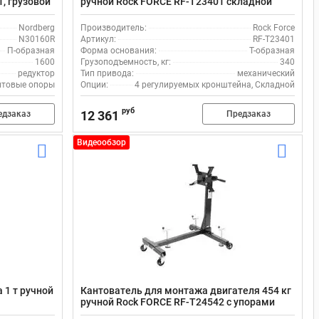
1, грузовой
ручной Rock FORCE RF-T23401 складной
Nordberg
Производитель:
Rock Force
N30160R
Артикул:
RF-T23401
П-образная
Форма основания:
Т-образная
1600
Грузоподъемность, кг:
340
редуктор
Тип привода:
механический
нтовые опоры
Опции:
4 регулируемых кронштейна, Складной
руб
12 361
едзаказ
Предзаказ
Видеообзор
 1 т ручной
Кантователь для монтажа двигателя 454 кг
ручной Rock FORCE RF-T24542 с упорами