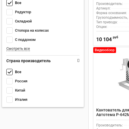
Все
Производитель:
Артикул:
Редуктор
Форма основания:
Грузоподъемность, 
Складной
Тип привода:
Опции:
Стопора на колесах
руб
10 104
С поддоном
Смотреть все
Видеообзор
Страна производитель
Все
Россия
Китай
Италия
Кантователь для
Автотема Р-642
Производитель: