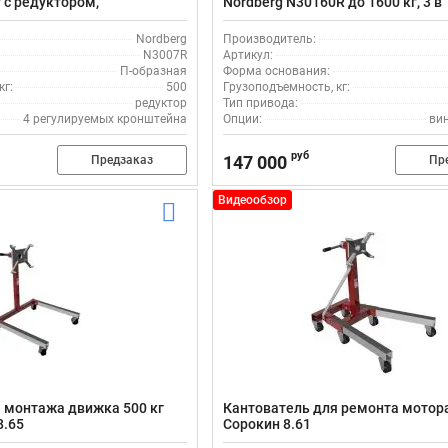
 с редуктором,
Nordberg N30160R до 1600 кг, 3 в 
ный
с редуктором
Nordberg
Производитель:
N3007R
Артикул:
П-образная
Форма основания:
кг:
500
Грузоподъемность, кг:
редуктор
Тип привода:
4 регулируемых кронштейна
Опции:
ви
руб
147 000
Предзаказ
Пр
Видеообзор
 монтажа движка 500 кг
Кантователь для ремонта мотора
8.65
Сорокин 8.61