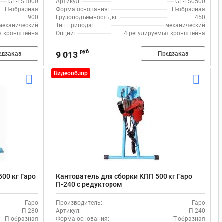
GE-ES1000
Артикул:
GE-ES0500
П-образная
Форма основания:
Н-образная
900
Грузоподъемность, кг:
450
механический
Тип привода:
механический
х кронштейна
Опции:
4 регулируемых кронштейна
руб
9 013
едзаказ
Предзаказ
Видеообзор
00 кг Гаро
Кантователь для сборки КПП 500 кг Гаро
П-240 с редуктором
Гаро
Производитель:
Гаро
П-280
Артикул:
П-240
П-образная
Форма основания:
Т-образная