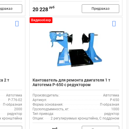
руб
20 228
едзаказ
Предзаказ
Видеообзор
а 2 т
Кантователь для ремонта двигателя 1 т
Автотема Р-650 с редуктором
Автотема
Производитель:
Автотема
Р-776-02
Артикул:
Р-650
П-образная
Форма основания:
П-образная
2000
Грузоподъемность, кг:
1000
редуктор
Тип привода:
редуктор
х кронштейна
Опции:
2 регулируемых кронштейна, С поддоном
руб