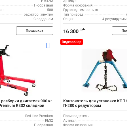
Р-642М
Артикул:
П-образная
Форма основания:
кг:
500
Грузоподъемность, кг:
редуктор. электро
Тип привода:
С поддоном
Опции:
4 регулируемы
руб
16 300
Предзаказ
Пр
Видеообзор
 разборки двигателя 900 кг
Кантователь для установки КПП 5
 Premium RES2 складной
П-280 с редуктором
Red Line Premium
Производитель:
RES2
Артикул:
П-образная
Форма основания: