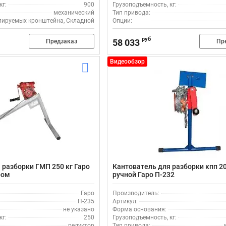
кг:
900
Грузоподъемность, кг:
механический
Тип привода:
улируемых кронштейна, Складной
Опции:
руб
58 033
Предзаказ
Пр
Видеообзор
 разборки ГМП 250 кг Гаро
Кантователь для разборки кпп 20
ром
ручной Гаро П-232
Гаро
Производитель:
П-235
Артикул:
не указано
Форма основания:
кг:
250
Грузоподъемность, кг:
редуктор
Тип привода: