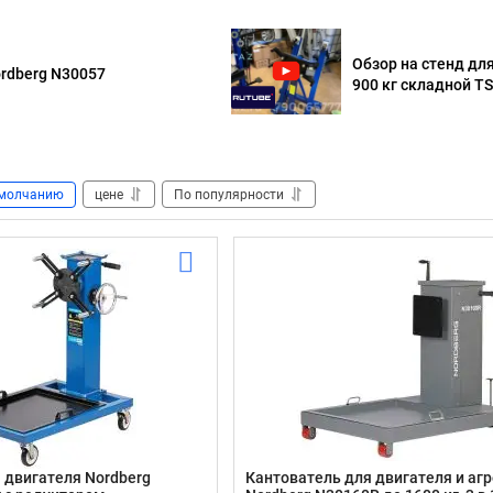
Обзор на стенд дл
rdberg N30057
900 кг складной T
молчанию
цене
По популярности
 двигателя Nordberg
Кантователь для двигателя и аг