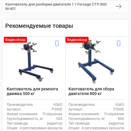
Кантователь для разборки двигателя 1 т Forsage СТУ-300/
М-401
Рекомендуемые товары
Видеообзор
Видеообзор
Кантователь для ремонта
Кантователь для сбора
движка 500 кг
двигателя 800 кг
механический ЧЗАО Р500Е
механический ЧЗАО Р500Е
с червячным редуктором
с червячным редуктором
Производитель:
ЧЗАО
Производитель:
ЧЗАО
Артикул:
Р500Е
Артикул:
Р500Е
Форма основания:
П-образная
Форма основания:
П-образная
Грузоподъемность, кг:
500
Грузоподъемность, кг:
800
Тип привода:
редуктор
Тип привода:
редуктор
Опции:
4 регулируемых кронштейна, Стопора на колесах
Опции:
4 регулируемых кронштейна,