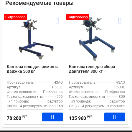
Рекомендуемые товары
Видеообзор
Видеообзор
Кантователь для ремонта
Кантователь для сбора
движка 500 кг
двигателя 800 кг
механический ЧЗАО Р500Е
механический ЧЗАО Р500Е
с червячным редуктором
с червячным редуктором
Производитель:
ЧЗАО
Производитель:
ЧЗАО
Артикул:
Р500Е
Артикул:
Р500Е
Форма основания:
П-образная
Форма основания:
П-образная
Грузоподъемность, кг:
500
Грузоподъемность, кг:
800
Тип привода:
редуктор
Тип привода:
редуктор
Опции:
4 регулируемых кронштейна, Стопора на колесах
Опции:
4 регулируемых кронштейна,
руб
руб
78 280
135 960