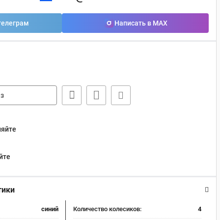
телеграм
Написать в MAX
з
няйте
йте
тики
синий
Количество колесиков:
4