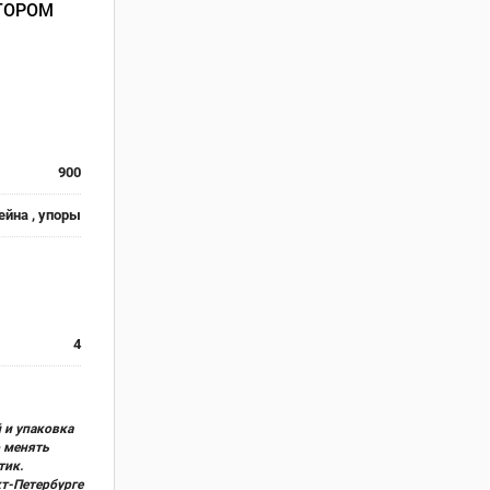
КТОРОМ
900
ейна , упоры
4
 и упаковка
о менять
тик.
кт-Петербурге