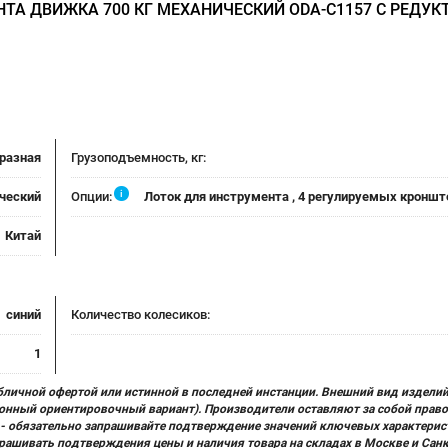
ТА ДВИЖКА 700 КГ МЕХАНИЧЕСКИЙ ODA-С1157 С РЕДУ
разная
Грузоподъемность, кг:
i
ческий
Опции:
Лоток для инструмента , 4 регулируемых кроншт
Китай
синий
Количество колесиков:
1
бличной офертой или истинной в последней инстанции. Внешний вид изделий
ционный ориентировочный вариант). Производители оставляют за собой прав
х) - обязательно запрашивайте подтверждение значений ключевых характерис
прашивать подтверждения цены и наличия товара на складах в Москве и Сан