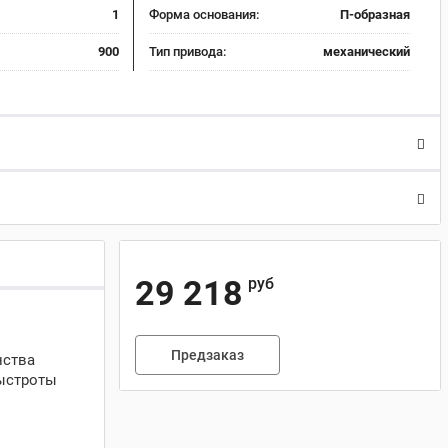
1
Форма основания:
П-образная
900
Тип привода:
механический
29 218
руб
Предзаказ
нства
ыстроты