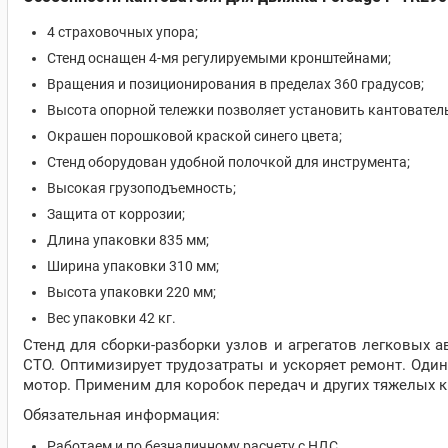
4 страховочных упора;
Стенд оснащен 4-мя регулируемыми кронштейнами;
Вращения и позиционирования в пределах 360 градусов;
Высота опорной тележки позволяет установить кантовател
Окрашен порошковой краской синего цвета;
Стенд оборудован удобной полочкой для инструмента;
Высокая грузоподъемность;
Защита от коррозии;
Длина упаковки 835 мм;
Ширина упаковки 310 мм;
Высота упаковки 220 мм;
Вес упаковки 42 кг.
Стенд для сборки-разборки узлов и агрегатов легковых 
СТО. Оптимизирует трудозатраты и ускоряет ремонт. Оди
мотор. Применим для коробок передач и других тяжелых к
Обязательная информация:
Работаем и по безналичному расчету с НДС.