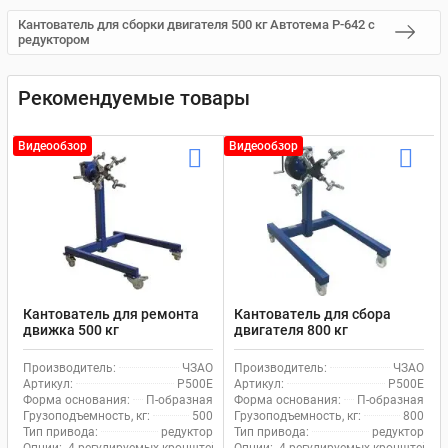
Кантователь для сборки двигателя 500 кг Автотема Р-642 с
редуктором
Рекомендуемые товары
Видеообзор
Видеообзор
Кантователь для ремонта
Кантователь для сбора
движка 500 кг
двигателя 800 кг
механический ЧЗАО Р500Е
механический ЧЗАО Р500Е
с червячным редуктором
с червячным редуктором
Производитель:
ЧЗАО
Производитель:
ЧЗАО
Артикул:
Р500Е
Артикул:
Р500Е
Форма основания:
П-образная
Форма основания:
П-образная
Грузоподъемность, кг:
500
Грузоподъемность, кг:
800
Тип привода:
редуктор
Тип привода:
редуктор
Опции:
4 регулируемых кронштейна, Стопора на колесах
Опции:
4 регулируемых кронштейна,